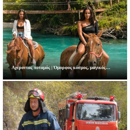
Αχέροντας ποταμός | Όμορφος κόσμος, μαγικός…