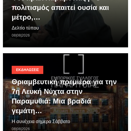
πολιτισμός απαιτεί ουσία και
μέτρο,…
Δελτίο τύπου
08|08|2026
ΕΚΔΗΛΏΣΕΙΣ
Θριαμβευτική πρεμιέρα για την
7η Λευκή Νύχτα στην
Παραμυθιά: Μια βραδιά
γεμάτη…
Η συνέχεια σημερα Σάββατο
08|08|2026