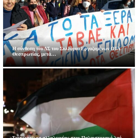
Η σύνθεση του ΔΣ του Συλλόγου Εργαζομένων ΟΤΑ
Θεσπρωτίας, μετά…
Συγκέντρωση αλληλεγγύης στον Παλαιστινιακό λαό