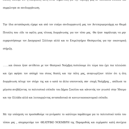
συμφώνησε σε συνδιοργάνωση.
Την ίδια ανταπόκριση είχαμε και από τον εταίρο συνδιοργανωτή μας τον Αντιπεριφερειάρχη κο Θωμά
Πιτούλη που είδε τα οφέλη μιας τέτοιας διοργάνωσης για τον τόπο μας. Θα ήταν παράλειψη να μην
ευχαριστήσουμε τον Δικηγορικό Σύλλογο αλλά και το Επιμελητήριο Θεσπρωτίας για την οικονομική
στήριξη.
……και όποιοι ήταν αντίθετοι με τον Θεατρικό Νοέμβρη πιστεύουμε ότι τώρα που έχει πια τελειώσει
και έχει αφήσει τον απόηχό του στους θεατές και την πόλη μας, αναγνωρίζουν πλέον ότι η όλη
διοργάνωση πέτυχε τον στόχο της και ο κατά τα άλλα υποτονικός σαν εποχή Νοέμβρης , απέδωσε τα
μέγιστα ανεβάζοντας το πολιτιστικό επίπεδο του Δήμου Σουλίου και κάνοντάς τον γνωστό στην Ήπειρο
και την Ελλάδα αλλά και λειτουργώντας ανταποδοτικά σε κοινωνικοοικονομικό επίπεδο.
Με την υπόσχεση να προσπαθούμε να γινόμαστε το καλύτερο παράδειγμα για το πολιτιστικό τοπίο του
τόπου μας , αποχαιρετάμε τον ΘΕΑΤΡΙΚΟ ΝΟΕΜΒΡΗ της Παραμυθιάς και ευχόμαστε καλή συνέχεια