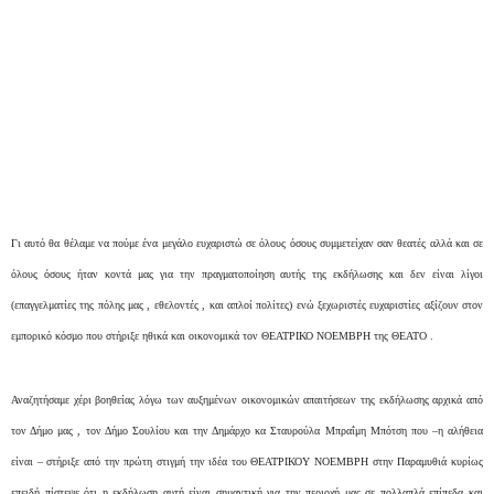
Γι αυτό θα θέλαμε να πούμε ένα μεγάλο ευχαριστώ σε όλους όσους συμμετείχαν σαν θεατές αλλά και σε
όλους όσους ήταν κοντά μας για την πραγματοποίηση αυτής της εκδήλωσης και δεν είναι λίγοι
(επαγγελματίες της πόλης μας , εθελοντές , και απλοί πολίτες) ενώ ξεχωριστές ευχαριστίες αξίζουν στον
εμπορικό κόσμο που στήριξε ηθικά και οικονομικά τον ΘΕΑΤΡΙΚΟ ΝΟΕΜΒΡΗ της ΘΕΑΤΟ .
Αναζητήσαμε χέρι βοηθείας λόγω των αυξημένων οικονομικών απαιτήσεων της εκδήλωσης αρχικά από
τον Δήμο μας , τον Δήμο Σουλίου και την Δημάρχο κα Σταυρούλα Μπραΐμη Μπότση που –η αλήθεια
είναι – στήριξε από την πρώτη στιγμή την ιδέα του ΘΕΑΤΡΙΚΟΥ ΝΟΕΜΒΡΗ στην Παραμυθιά κυρίως
επειδή πίστεψε ότι η εκδήλωση αυτή είναι σημαντική για την περιοχή μας σε πολλαπλά επίπεδα και