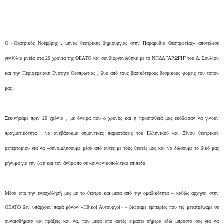
Ο «Θεατρικός Νοέμβρης , μήνας θεατρικής δημιουργίας στην Παραμυθιά Θεσπρωτίας» αποτέλεσε
γενέθλια μνεία στα 20 χρόνια της ΘΕΑΤΟ και συνδιοργανώθηκε με το ΝΠΔΔ ¨ΑΡΩΓΗ¨ του Δ. Σουλίου
και την Περιφερειακή Ενότητα Θεσπρωτίας , δυο από τους βασικότερους θεσμικούς φορείς του τόπου
μας .
Ξεκινήσαμε πριν 20 χρόνια , με όνειρα που ο χρόνος και η προσπάθειά μας ευόδωσαν να γίνουν
πραγματικότητα :
να ανεβάσουμε σημαντικές παραστάσεις του Ελληνικού και Ξένου θεατρικού
ρεπερτορίου για να «συνομιλήσουμε μέσα από αυτές με τους θεατές μας και να δώσουμε το δικό μας
μήνυμα για την ζωή και τον άνθρωπο σε κοινωνικοπολιτικό επίπεδο.
Μέσα από την ενασχόλησή μας με το θέατρο και μέσα από την ομαδικότητα – καθώς αρχηγοί στην
ΘΕΑΤΟ δεν υπάρχουν παρά μόνον «Ηθικοί Αυτουργοί» – βιώσαμε εμπειρίες που τις μετατρέψαμε σε
συναισθήματα και πράξεις και να, που μέσα από αυτές είμαστε σήμερα εδώ μπροστά σας για να