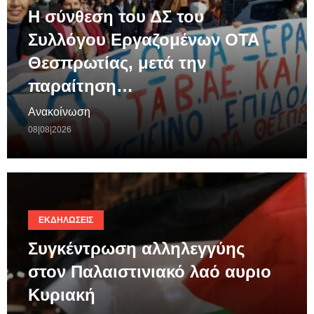
Η σύνθεση του ΔΣ του
Συλλόγου Εργαζομένων ΟΤΑ
Θεσπρωτίας, μετά την
παραίτηση…
Ανακοίνωση
08|08|2026
ΕΚΔΗΛΏΣΕΙΣ
Συγκέντρωση αλληλεγγύης
στον Παλαιστινιακό λαό αυριο
Κυριακή