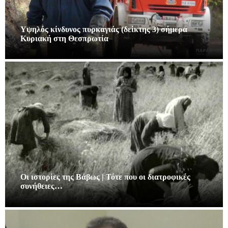
Υψηλός κίνδυνος πυρκαγιάς (δείκτης 3) σήμερα
Κυριακή στη Θεσπρωτία
Οι ιστορίες της Βάβως | Τότε που οι διατροφικές
συνήθειες…