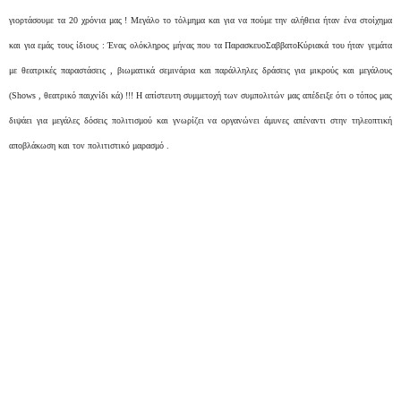
γιορτάσουμε τα 20 χρόνια μας ! Μεγάλο το τόλμημα και για να πούμε την αλήθεια ήταν ένα στοίχημα
και για εμάς τους ίδιους : Ένας ολόκληρος μήνας που τα ΠαρασκευοΣαββατοΚύριακά του ήταν γεμάτα
με θεατρικές παραστάσεις , βιωματικά σεμινάρια και παράλληλες δράσεις για μικρούς και μεγάλους
(Shows , θεατρικό παιχνίδι κά) !!! Η απίστευτη συμμετοχή των συμπολιτών μας απέδειξε ότι ο τόπος μας
διψάει για μεγάλες δόσεις πολιτισμού και γνωρίζει να οργανώνει άμυνες απέναντι στην τηλεοπτική
αποβλάκωση και τον πολιτιστικό μαρασμό .