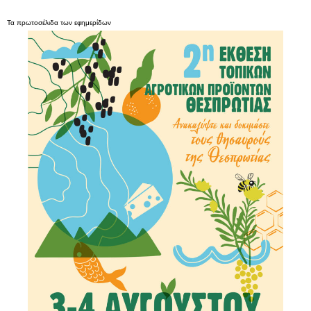
Τα
πρωτοσέλιδα
των
εφημερίδων