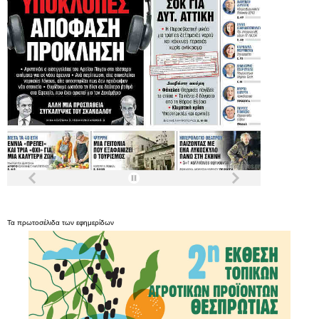
Τα
πρωτοσέλιδα
των
εφημερίδων