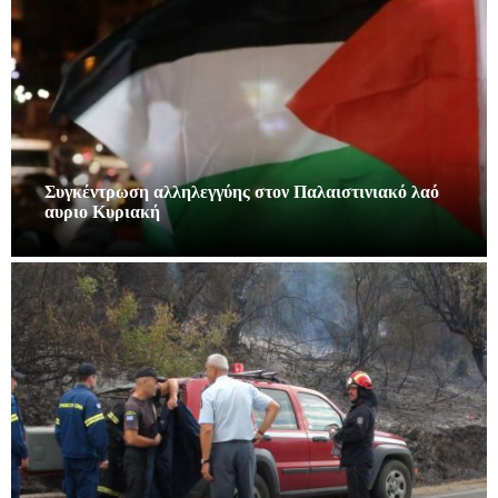
Συγκέντρωση αλληλεγγύης στον Παλαιστινιακό λαό
αυριο Κυριακή