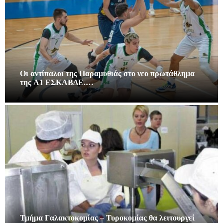
Οι αντίπαλοι της Παραμυθιάς στο νεο πρωτάθλημα
της A1 ΕΣΚΑΒΔΕ.…
Τμήμα Γαλακτοκομίας – Τυροκομίας θα λειτουργεί