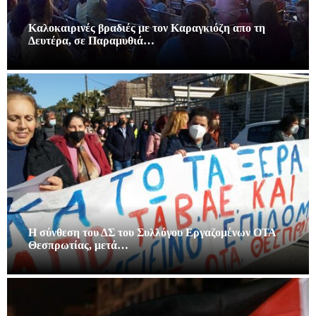
Καλοκαιρινές βραδιές με τον Καραγκιόζη απο τη
Δευτέρα, σε Παραμυθιά…
Η σύνθεση του ΔΣ του Συλλόγου Εργαζομένων ΟΤΑ
Θεσπρωτίας, μετά…