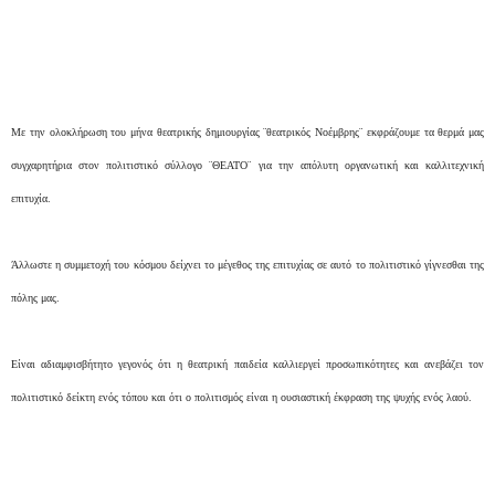
Με την ολοκλήρωση του μήνα θεατρικής δημιουργίας ¨θεατρικός Νοέμβρης¨ εκφράζουμε τα θερμά μας
συγχαρητήρια στον πολιτιστικό σύλλογο ¨ΘΕΑΤΟ¨ για την απόλυτη οργανωτική και καλλιτεχνική
επιτυχία.
Άλλωστε η συμμετοχή του κόσμου δείχνει το μέγεθος της επιτυχίας σε αυτό το πολιτιστικό γίγνεσθαι της
πόλης μας.
Είναι αδιαμφισβήτητο γεγονός ότι η θεατρική παιδεία καλλιεργεί προσωπικότητες και ανεβάζει τον
πολιτιστικό δείκτη ενός τόπου και ότι ο πολιτισμός είναι η ουσιαστική έκφραση της ψυχής ενός λαού.