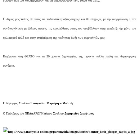
δώσουν ζωή ,να καλλιεργήσουν και να διαμορφώσουν ήθη, έθιμα και αξίες.
Ο Δήμος μας πιστός σε αυτές τις πολιτιστικές αξίες στήριζε και θα στηρίζει, με την διοργάνωση ή την
συνδιοργάνωση με άλλους φορείς, τις προσπάθειες αυτές που συμβάλλουν στην ανάδειξη όχι μόνο του
πολιτισμού αλλά και στην αναβάθμιση της ποιότητας ζωής των συμπολιτών μας.
Ευχόμαστε στη ΘΕΑΤΟ για τα 20 χρόνια δημιουργίας της ,χρόνια πολλά ,καλή και δημιουργική
συνέχεια.
Η Δήμαρχος Σουλίου
Σταυρούλα Μπραΐμη – Μπότση
Ο Πρόεδρος του ΝΠΔΔ ΑΡΩΓΗ Δήμου Σουλίου
Δημητρίου Δημήτριος