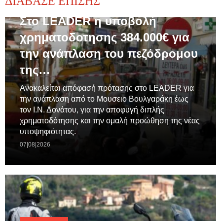
ΔΙΑΒΑΣΕ ΕΠΙΣΗΣ
ΓΕΝΙΚΆ
Στο LEADER η υποβολή
χρηματοδοτησης 384.000€ για
την ανάπλαση του πεζόδρομου
της…
Ανακαλείται απόφασή πρότασης στο LEADER για
την ανάπλαση από το Μουσειο Βουλγαράκη έως
τον Ι.Ν. Δονάτου, για την αποφυγή διπλής
χρηματοδότησης και την ομαλή προώθηση της νέας
υποψηφιότητας.
07|08|2026