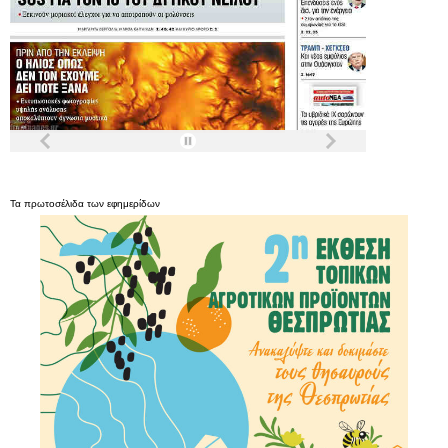
Τα
πρωτοσέλιδα
των
εφημερίδων