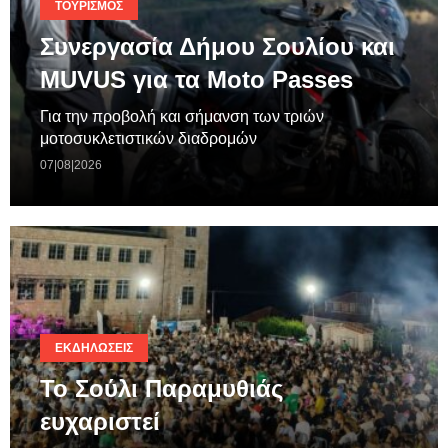
ΤΟΥΡΙΣΜΌΣ
Συνεργασία Δήμου Σουλίου και
MUVUS για τα Moto Passes
Για την προβολή και σήμανση των τριών
μοτοσυκλετιστικών διαδρομών
07|08|2026
ΕΚΔΗΛΏΣΕΙΣ
Το Σούλι Παραμυθιάς
ευχαριστεί