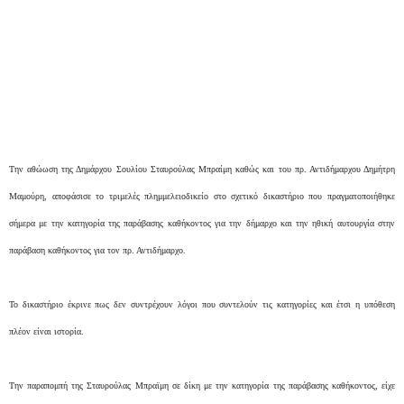
Την αθώωση της Δημάρχου Σουλίου Σταυρούλας Μπραίμη καθώς και του πρ. Αντιδήμαρχου Δημήτρη
Μαμούρη, αποφάσισε το τριμελές πλημμελειοδικείο στο σχετικό δικαστήριο που πραγματοποιήθηκε
σήμερα με την κατηγορία της παράβασης καθήκοντος για την δήμαρχο και την ηθική αυτουργία στην
παράβαση καθήκοντος για τον πρ. Αντιδήμαρχο.
Το δικαστήριο έκρινε πως δεν συντρέχουν λόγοι που συντελούν τις κατηγορίες και έτσι η υπόθεση
πλέον είναι ιστορία.
Την παραπομπή της Σταυρούλας Μπραϊμη σε δίκη με την κατηγορία της παράβασης καθήκοντος, είχε