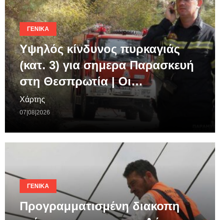
ΓΕΝΙΚΆ
Υψηλός κίνδυνος πυρκαγιάς
(κατ. 3) για σημερα Παρασκευή
στη Θεσπρωτία | Οι…
Χάρτης
07|08|2026
ΓΕΝΙΚΆ
Προγραμματισμένη διακοπη