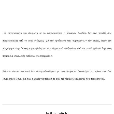
Πιο συγκεκριμένα και σύμφωνα με το κατηγορητήριο η δήμαρχος Σουλίου δεν ειχε προέβη στις
προβλεπόμενες από το νόμο ενέργειες, για την προάσπιση των συμφερόντων του δήμου, αφού δεν
προχώρησε στην διοικητική αποβολή του τότε δημοτικού σύμβουλου, από την καταληφθείσα δημοτική
περιουσία, συνολικής εκτάσεως 16 στρεμμάτων.
Ωστόσο τίποτα από αυτά δεν στοιχειοθετήθηκαν με αποτέλεσμα το δικαστήριο να κρίνει πως δεν
ζημιώθηκε ο δήμος και πως η δήμαρχος προέβη σε ολες τις νόμιμες διαδικασίες που προβλεπόταν.
In this article