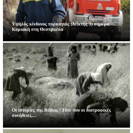
Υψηλός κίνδυνος πυρκαγιάς (δείκτης 3) σήμερα
Κυριακή στη Θεσπρωτία
Οι ιστορίες της Βάβως | Τότε που οι διατροφικές
συνήθειες…