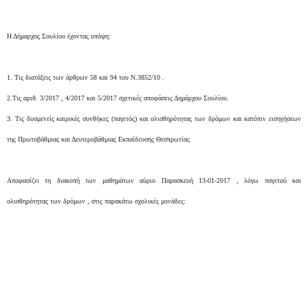
Η Δήμαρχος Σουλίου έχοντας υπόψη:
1. Τις διατάξεις των άρθρων 58 και 94 του Ν.3852/10 .
2.Τις αριθ. 3/2017 , 4/2017 και 5/2017 σχετικές αποφάσεις Δημάρχου Σουλίου.
3. Τις δυσμενείς καιρικές συνθήκες (παγετός) και ολισθηρότητας των δρόμων και κατόπιν εισηγήσεων
της Πρωτοβάθμιας και Δευτεροβάθμιας Εκπαίδευσης Θεσπρωτίας
Αποφασίζει τη διακοπή των μαθημάτων αύριο Παρασκευή 13-01-2017 , λόγω παγετού και
ολισθηρότητας των δρόμων , στις παρακάτω σχολικές μονάδες: