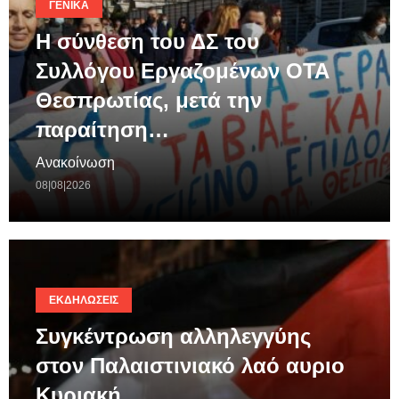
ΓΕΝΙΚΆ
Η σύνθεση του ΔΣ του
Συλλόγου Εργαζομένων ΟΤΑ
Θεσπρωτίας, μετά την
παραίτηση…
Ανακοίνωση
08|08|2026
ΕΚΔΗΛΏΣΕΙΣ
Συγκέντρωση αλληλεγγύης
στον Παλαιστινιακό λαό αυριο
Κυριακή