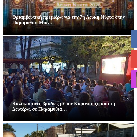
Θριαμβευτική πρεμιέρα για την 7η Λευκή Νύχτα στην
Παραμυθιά: Μια…
Καλοκαιρινές βραδιές με τον Καραγκιόζη απο τη
Δευτέρα, σε Παραμυθιά…