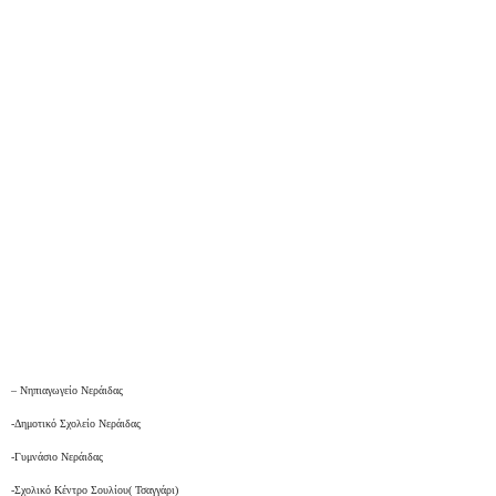
– Νηπιαγωγείο Νεράιδας
-Δημοτικό Σχολείο Νεράιδας
-Γυμνάσιο Νεράιδας
-Σχολικό Κέντρο Σουλίου( Τσαγγάρι)