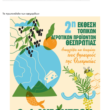
Τα
πρωτοσέλιδα
των
εφημερίδων