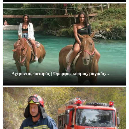
Αχέροντας ποταμός | Όμορφος κόσμος, μαγικός…