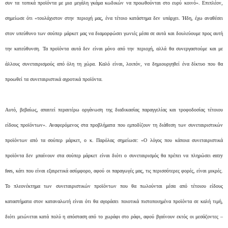
συν τα τοπικά προϊόντα με μια μεγάλη γκάμα κωδικών να προωθούνται στο ευρύ κοινό». Επιπλέον,
σημείωσε ότι «τουλάχιστον στην περιοχή μας, ένα τέτοιο κατάστημα δεν υπάρχει. Ήδη, έχω αναθέσει
στον υπεύθυνο των σούπερ μάρκετ μας να διαμορφώσει γωνιές μέσα σε αυτά και δουλεύουμε προς αυτή
την κατεύθυνση. Τα προϊόντα αυτά δεν είναι μόνο από την περιοχή, αλλά θα συνεργαστούμε και με
άλλους συνεταιρισμούς από όλη τη χώρα. Καλό είναι, λοιπόν, να δημιουργηθεί ένα δίκτυο που θα
προωθεί τα συνεταιριστικά αγροτικά προϊόντα.
Αυτό, βεβαίως, απαιτεί περαιτέρω οργάνωση της διαδικασίας παραγγελίας και τροφοδοσίας τέτοιου
είδους προϊόντων». Αναφερόμενος στα προβλήματα που εμποδίζουν τη διάθεση των συνεταιριστικών
προϊόντων από τα σούπερ μάρκετ, ο κ. Παρόλας σημείωσε: «Ο λόγος που κάποια συνεταιριστικά
προϊόντα δεν μπαίνουν στα σούπερ μάρκετ είναι διότι ο συνεταιρισμός θα πρέπει να πληρώσει entry
fees, κάτι που είναι εξαιρετικά ασύμφορο, αφού οι παραγωγές μας, τις περισσότερες φορές, είναι μικρές.
Το πλεονέκτημα των συνεταιριστικών προϊόντων που θα πωλούνται μέσα από τέτοιου είδους
καταστήματα στον καταναλωτή είναι ότι θα αγοράσει ποιοτικά πιστοποιημένα προϊόντα σε καλή τιμή,
διότι μειώνεται κατά πολύ η απόσταση από το χωράφι στο ράφι, αφού βγαίνουν εκτός οι μεσάζοντες –