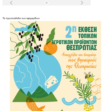
Τα
πρωτοσέλιδα
των
εφημερίδων