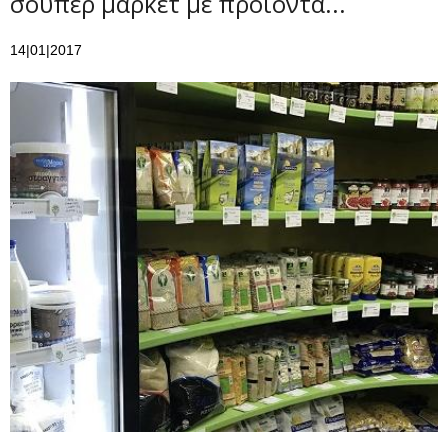
σούπερ μάρκετ με προϊόντα...
14|01|2017