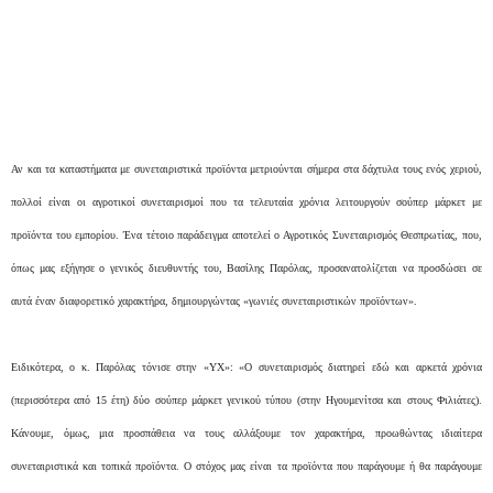
Αν και τα καταστήματα με συνεταιριστικά προϊόντα μετριούνται σήμερα στα δάχτυλα τους ενός χεριού,
πολλοί είναι οι αγροτικοί συνεταιρισμοί που τα τελευταία χρόνια λειτουργούν σούπερ μάρκετ με
προϊόντα του εμπορίου. Ένα τέτοιο παράδειγμα αποτελεί ο Αγροτικός Συνεταιρισμός Θεσπρωτίας, που,
όπως μας εξήγησε ο γενικός διευθυντής του, Βασίλης Παρόλας, προσανατολίζεται να προσδώσει σε
αυτά έναν διαφορετικό χαρακτήρα, δημιουργώντας «γωνιές συνεταιριστικών προϊόντων».
Ειδικότερα, ο κ. Παρόλας τόνισε στην «ΥΧ»: «Ο συνεταιρισμός διατηρεί εδώ και αρκετά χρόνια
(περισσότερα από 15 έτη) δύο σούπερ μάρκετ γενικού τύπου (στην Ηγουμενίτσα και στους Φιλιάτες).
Κάνουμε, όμως, μια προσπάθεια να τους αλλάξουμε τον χαρακτήρα, προωθώντας ιδιαίτερα
συνεταιριστικά και τοπικά προϊόντα. Ο στόχος μας είναι τα προϊόντα που παράγουμε ή θα παράγουμε