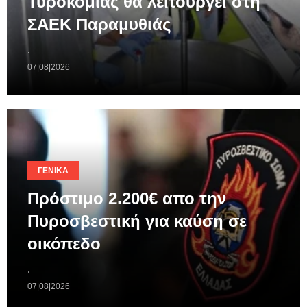
Τυροκομίας θα λειτουργεί στη
ΣΑΕΚ Παραμυθιάς
.
07|08|2026
ΓΕΝΙΚΆ
Πρόστιμο 2.200€ απο την
Πυροσβεστική για καύση σε
οικόπεδο
.
07|08|2026