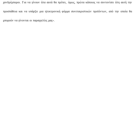
χονδρέμποροι. Για να γίνουν όλα αυτά θα πρέπει, όμως, πρώτα κάποιος να συντονίσει όλη αυτή την
προσπάθεια και να υπάρξει μια ηλεκτρονική φόρμα συνεταιριστικών προϊόντων, από την οποία θα
μπορούν να γίνονται οι παραγγελίες μας».