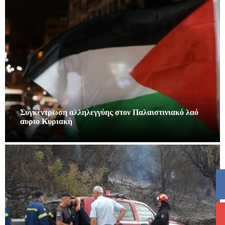
Συγκέντρωση αλληλεγγύης στον Παλαιστινιακό λαό
αυριο Κυριακή