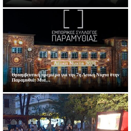
Θριαμβευτική πρεμιέρα για την 7η Λευκή Νύχτα στην
Παραμυθιά: Μια…