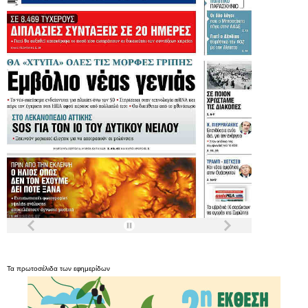
Τα
πρωτοσέλιδα
των
εφημερίδων