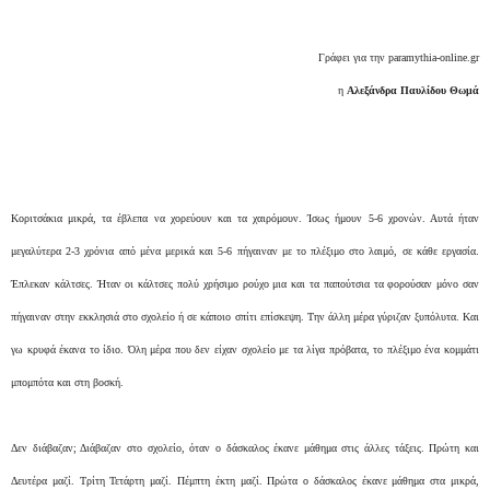
Γράφει για την paramythia-online.gr
η
Αλεξάνδρα Παυλίδου Θωμά
Κοριτσάκια μικρά, τα έβλεπα να χορεύουν και τα χαιρόμουν. Ίσως ήμουν 5-6 χρονών. Αυτά ήταν
μεγαλύτερα 2-3 χρόνια από μένα μερικά και 5-6 πήγαιναν με το πλέξιμο στο λαιμό, σε κάθε εργασία.
Έπλεκαν κάλτσες. Ήταν οι κάλτσες πολύ χρήσιμο ρούχο μια και τα παπούτσια τα φορούσαν μόνο σαν
πήγαιναν στην εκκλησιά στο σχολείο ή σε κάποιο σπίτι επίσκεψη. Την άλλη μέρα γύριζαν ξυπόλυτα. Και
γω κρυφά έκανα το ίδιο. Όλη μέρα που δεν είχαν σχολείο με τα λίγα πρόβατα, το πλέξιμο ένα κομμάτι
μπομπότα και στη βοσκή.
Δεν διάβαζαν; Διάβαζαν στο σχολείο, όταν ο δάσκαλος έκανε μάθημα στις άλλες τάξεις. Πρώτη και
Δευτέρα μαζί. Τρίτη Τετάρτη μαζί. Πέμπτη έκτη μαζί. Πρώτα ο δάσκαλος έκανε μάθημα στα μικρά,