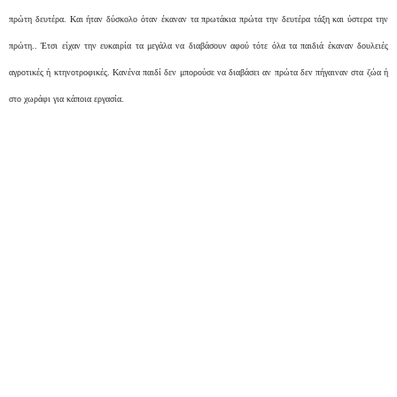
πρώτη δευτέρα. Και ήταν δύσκολο όταν έκαναν τα πρωτάκια πρώτα την δευτέρα τάξη και ύστερα την
πρώτη.. Έτσι είχαν την ευκαιρία τα μεγάλα να διαβάσουν αφού τότε όλα τα παιδιά έκαναν δουλειές
αγροτικές ή κτηνοτροφικές. Κανένα παιδί δεν μπορούσε να διαβάσει αν πρώτα δεν πήγαιναν στα ζώα ή
στο χωράφι για κάποια εργασία.