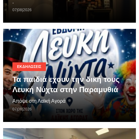
.
07|08|2026
ΕΚΔΗΛΏΣΕΙΣ
Τα παιδιά εχουν την δική τους
Λευκή Νύχτα στην Παραμυθιά
Απόψε στη Λαϊκή Αγορά
07|08|2026