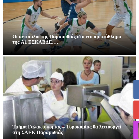
Οι αντίπαλοι της Παραμυθιάς στο νεο πρωτάθλημα
της A1 ΕΣΚΑΒΔΕ.…
Τμήμα Γαλακτοκομίας – Τυροκομίας θα λειτουργεί
στη ΣΑΕΚ Παραμυθιάς