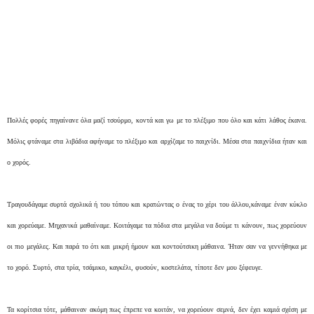
Πολλές φορές πηγαίνανε όλα μαζί τσούρμο, κοντά και γω με το πλέξιμο που όλο και κάτι λάθος έκανα.
Μόλις φτάναμε στα λιβάδια αφήναμε το πλέξιμο και αρχίζαμε το παιχνίδι. Μέσα στα παιχνίδια ήταν και
ο χορός.
Τραγουδάγαμε συρτά σχολικά ή του τόπου και κρατώντας ο ένας το χέρι του άλλου,κάναμε έναν κύκλο
και χορεύαμε. Μηχανικά μαθαίναμε. Κοιτάγαμε τα πόδια στα μεγάλα να δούμε τι κάνουν, πως χορεύουν
οι πιο μεγάλες. Και παρά το ότι και μικρή ήμουν και κοντούτσικη μάθαινα. Ήταν σαν να γεννήθηκα με
το χορό. Συρτό, στα τρία, τσάμικο, καγκέλι, φυσούν, κοστελάτα, τίποτε δεν μου ξέφευγε.
Τα κορίτσια τότε, μάθαιναν ακόμη πως έπρεπε να κοιτάν, να χορεύουν σεμνά, δεν έχει καμιά σχέση με