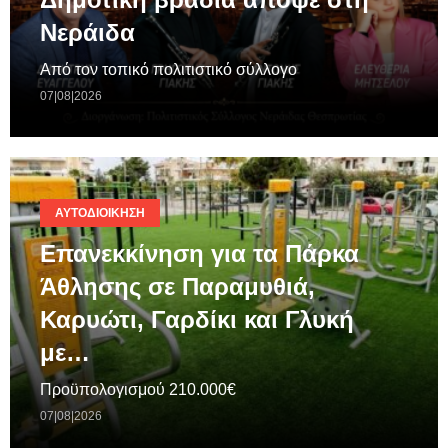
Νεράιδα
Από τον τοπικό πολιτιστικό σύλλογο
07|08|2026
ΑΥΤΟΔΙΟΊΚΗΣΗ
Επανεκκίνηση για τα Πάρκα
Άθλησης σε Παραμυθιά,
Καρυώτι, Γαρδίκι και Γλυκή
με…
Προϋπολογισμού 210.000€
07|08|2026
ΓΕΝΙΚΆ