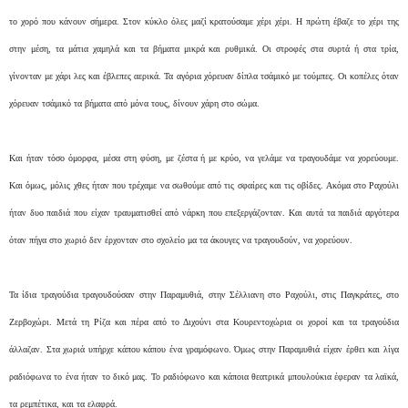
το χορό που κάνουν σήμερα. Στον κύκλο όλες μαζί κρατούσαμε χέρι χέρι. Η πρώτη έβαζε το χέρι της
στην μέση, τα μάτια χαμηλά και τα βήματα μικρά και ρυθμικά. Οι στροφές στα συρτά ή στα τρία,
γίνονταν με χάρι λες και έβλεπες αερικά. Τα αγόρια χόρευαν δίπλα τσάμικό με τούμπες. Οι κοπέλες όταν
χόρευαν τσάμικό τα βήματα από μόνα τους, δίνουν χάρη στο σώμα.
Και ήταν τόσο όμορφα, μέσα στη φύση, με ζέστα ή με κρύο, να γελάμε να τραγουδάμε να χορεύουμε.
Και όμως, μόλις χθες ήταν που τρέχαμε να σωθούμε από τις σφαίρες και τις οβίδες. Ακόμα στο Ραχούλι
ήταν δυο παιδιά που είχαν τραυματισθεί από νάρκη που επεξεργάζονταν. Και αυτά τα παιδιά αργότερα
όταν πήγα στο χωριό δεν έρχονταν στο σχολείο μα τα άκουγες να τραγουδούν, να χορεύουν.
Τα ίδια τραγούδια τραγουδούσαν στην Παραμυθιά, στην Σέλλιανη στο Ραχούλι, στις Παγκράτες, στο
Ζερβοχώρι. Μετά τη Ρίζα και πέρα από το Διχούνι στα Κουρεντοχώρια οι χοροί και τα τραγούδια
άλλαζαν. Στα χωριά υπήρχε κάπου κάπου ένα γραμόφωνο. Όμως στην Παραμυθιά είχαν έρθει και λίγα
ραδιόφωνα το ένα ήταν το δικό μας. Το ραδιόφωνο και κάποια θεατρικά μπουλούκια έφεραν τα λαϊκά,
τα ρεμπέτικα, και τα ελαφρά.