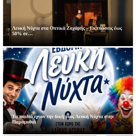
Λευκή Νύχτα στα Οπτικά Ζαχάρης – Εκπτώσεις έως
50% σε…
Τα παιδιά εχουν την δική τους Λευκή Νύχτα στην
Παραμυθιά