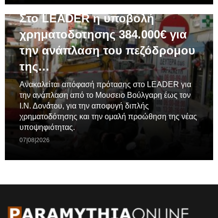
Στο LEADER η υποβολή
χρηματοδοτησης 384.000€ για
την ανάπλαση του πεζόδρομου
της…
Ανακαλείται απόφασή πρότασης στο LEADER για
την ανάπλαση από το Μουσειο Βούλγαρη έως τον
Ι.Ν. Δονάτου, για την αποφυγή διπλής
χρηματοδότησης και την ομαλή προώθηση της νέας
υποψηφιότητας.
07|08|2026