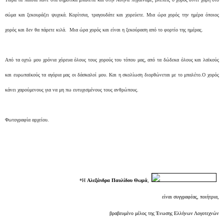
σώμα και ξεκουράζει ψυχικά. Κορίτσια, τραγουδάτε και χορεύετε. Μια ώρα χορός την ημέρα όποιος
χορός και δεν θα πάρετε κιλά. Μια ώρα χορός και είναι η ξεκούραση από το φορτίο της ημέρας.
Από τα οχτώ μου χρόνια χόρευα όλους τους χορούς του τόπου μας, από τα δώδεκα όλους και λαϊκούς
και ευρωπαϊκούς τα αγόρια μας οι δάσκαλοί μου. Και η σκολίωση διορθώνεται με το μπαλέτο.Ο χορός
κάνει χαρούμενους για να μη πω ευτυχισμένους τους ανθρώπους.
Φωτογραφία αρχείου.
*H
Αλεξάνδρα Παυλίδου Θωμά
,
είναι συγγραφέας, ποιήτρια,
βραβευμένο μέλος της Ένωσης Ελλήνων Λογοτεχνών