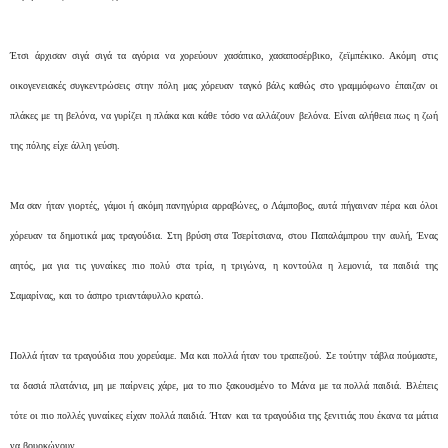
Έτσι άρχισαν σιγά σιγά τα αγόρια να χορεύουν χασάπικο, χασαποσέρβικο, ζεϊμπέκικο. Ακόμη στις
οικογενειακές συγκεντρώσεις στην πόλη μας χόρευαν ταγκό βάλς καθώς στο γραμμόφωνο έπαιζαν οι
πλάκες με τη βελόνα, να γυρίζει η πλάκα και κάθε τόσο να αλλάζουν βελόνα. Είναι αλήθεια πως η ζωή
της πόλης είχε άλλη γεύση.
Μα σαν ήταν γιορτές, γάμοι ή ακόμη πανηγύρια αρραβώνες, ο Λάμποβος, αυτά πήγαιναν πέρα και όλοι
χόρευαν τα δημοτικά μας τραγούδια. Στη βρύση στα Τσερίτσιανα, στου Παπαλάμπρου την αυλή, Ένας
αητός, μα για τις γυναίκες πιο πολύ στα τρία, η τριγώνα, η κοντούλα η λεμονιά, τα παιδιά της
Σαμαρίνας, και το άσπρο τριαντάφυλλο κρατώ.
Πολλά ήταν τα τραγούδια που χορεύαμε. Μα και πολλά ήταν του τραπεζιού. Σε τούτην τάβλα πούμαστε,
τα δασιά πλατάνια, μη με παίρνεις χάρε, μα το πιο ξακουσμένο το Μάνα με τα πολλά παιδιά. Βλέπεις
τότε οι πιο πολλές γυναίκες είχαν πολλά παιδιά. Ήταν και τα τραγούδια της ξενιτιάς που έκανα τα μάτια
να βουρκώνουν…