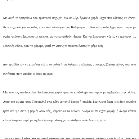
Με αυτά τα τραγούδια του τραπεζιού άρχιζαν. Μα σε λίγο άρχιζε ο χορός μέχρι που κάποιος να έλεγε.
Άντε νύχτωσε για τα καλά, πάνε στα τσιωτόρια μας.Καληνύχτα…. Και άντε καλό ξημέρωμα, αύριο με
υγεία, φεύγανε ξεκούραστοι ψυχικά, για να κοιμηθούν, βαριά. Και να ξυπνήσουν νύχτα, να αρχίσουν τις
δουλειές νύχτα, πριν το χάραμα, γιατί αν χάσεις το προυνό έχασες τη μέρα όλη.
Δεν χρειάζονταν να χτυπήσει πέντε το ρολόι ή να λαλήσει ο κόκορας ο κόσμος ξύπναγε μόνος του, από
συνήθεια, πριν χαράξει ο Θεός τη μέρα.
Μια από τις πιο δύσκολες δουλειές στα χωριά ήταν το κουβάλημα του νερού με τη βαρέλα στην πλάτη.
Αυτό στα χωριά, στην Παραμυθιά έχει κάθε γειτονιά βρύση ή πηγάδι. Στα χωριά όμως επειδή η γυναίκα
ήταν και για σπίτι ( βαριές δουλειές), έπρεπε να το δείχνει. Ακόμα κι αν είχαν γομάρι ή άλογο κάπου
κάπου έφερναν νερό με τη βαρέλα στην πλάτη για να δείξουν πόσο δυνατές ήταν.
Τώρα τα παιδιά πάνε στα δημοτικά μπαλέτα και στην Αθηνα πηγαίναμε, βλέπεις ο χορός δίνει χάρη στο