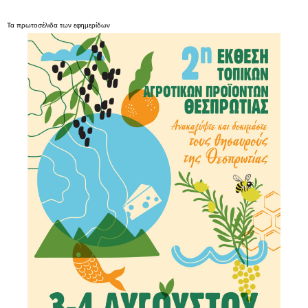
Τα
πρωτοσέλιδα
των
εφημερίδων