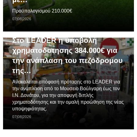
Προϋπολογισμού 210.000€
07|08|2026
ΓΕΝΙΚΆ
Στο LEADER η υποβολή
χρηματοδοτησης 384.000€ για
την ανάπλαση του πεζόδρομου
της…
Ανακαλείται απόφασή πρότασης στο LEADER για
την ανάπλαση από το Μουσειο Βούλγαρη έως τον
Ι.Ν. Δονάτου, για την αποφυγή διπλής
χρηματοδότησης και την ομαλή προώθηση της νέας
υποψηφιότητας.
07|08|2026