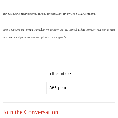
Την ημερομηνία διεξαγωγής του τελικού του κυπέλλου, ανκοινωσε η ΕΠΣ Θεσπρωτιας
Δόξα Γαρδικίου και
Θύαμις Καστρίου, θα βρεθούν στο
στο Εθνικό Στάδιο Ηγουμενίτσας την Τετάρτη
15-3-2017 και ώρα 15.30, για τον πρώτο τίτλο της χρονιάς.
In this article
Αθλητικά
Join the Conversation