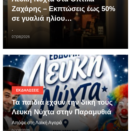
Ζαχάρης – Εκπτώσεις έως 50%
σε γυαλιά ηλίου…
.
07|08|2026
ΕΚΔΗΛΏΣΕΙΣ
Τα παιδιά εχουν την δική τους
Λευκή Νύχτα στην Παραμυθιά
Απόψε στη Λαϊκή Αγορά
07|08|2026