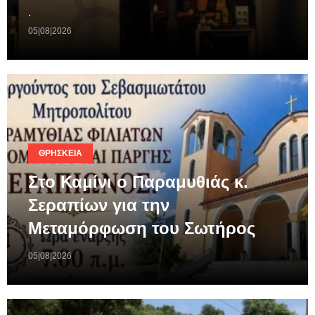
.
05|08|2026
ΘΡΗΣΚΕΊΑ
Στο Καμίνι ο Παραμυθιάς κ.
Σεραπίων για την
Μεταμόρφωση του Σωτήρος
05|08|2026