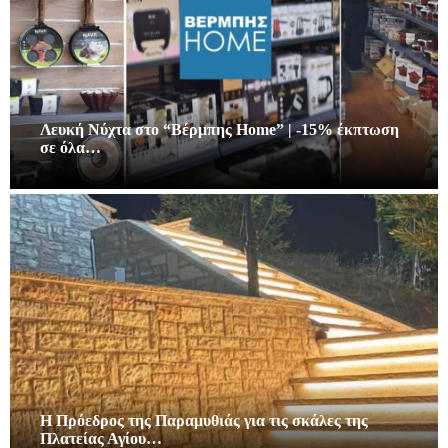
Λευκή Νύχτα στο “Βέρμπης Home” | -15% έκπτωση
σε όλα…
Η Πρόεδρος της Παραμυθιάς για τις σκάλες της
Πλατείας Αγίου…