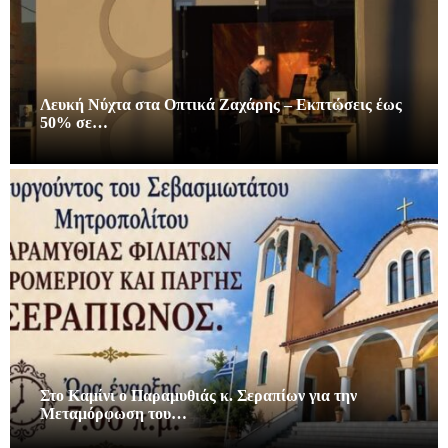
Λευκή Νύχτα στα Οπτικά Ζαχάρης – Εκπτώσεις έως
50% σε…
Στο Καμίνι ο Παραμυθιάς κ. Σεραπίων για την
Μεταμόρφωση του…