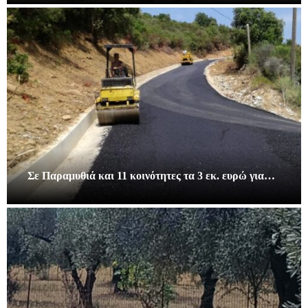
Σε Παραμυθιά και 11 κοινότητες τα 3 εκ. ευρώ για…