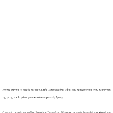
Άτυχος στάθηκε ο νεαρός ποδοσφαιριστής Μπουκουβάλας Νίκος που τραυματίστηκε στην προπόνηση
της τρίτης και θα μείνει για αρκετό διάστημα εκτός δράσης.
Ο γενικός αρχηγός της ομάδος Ευαγγέλου Παναγιώτης δήλωσε ότι η ομάδα θα σταθεί στο πλευρό του