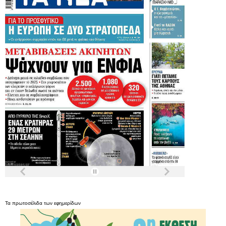
Τα
πρωτοσέλιδα
των
εφημερίδων