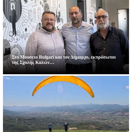
Στο Μουσειο Bulgari και τον Δήμαρχο, εκπρόσωποι
της Σχολής Καλών…