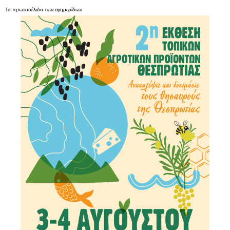
Τα
πρωτοσέλιδα
των
εφημερίδων