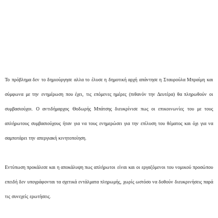
Το πρόβλημα δεν το δημιούργησε αλλα το έλυσε η δημοτική αρχή απάντησε η Σταυρούλα Μπραίμη και
σύμφωνα με την ενημέρωση που έχει, τις επόμενες ημέρες (πιθανόν την Δευτέρα) θα πληρωθούν οι
συμβασιούχοι. Ο αντιδήμαρχος Θοδωρής Μπάτσης διευκρίνισε πως οι επικοινωνίες του με τους
απλήρωτους συμβασιούχους ήταν για να τους ενημερώσει για την επίλυση του θέματος και όχι για να
σαμποτάρει την απεργιακή κινητοποίηση.
Εντύπωση προκάλεσε και η αποκάλυψη πως απλήρωτοι είναι και οι εργαζόμενοι του νομικού προσώπου
επειδή δεν υπογράφονται τα σχετικά εντάλματα πληρωμής, χωρίς ωστόσο να δοθούν διευκρινήσεις παρά
τις συνεχείς ερωτήσεις.