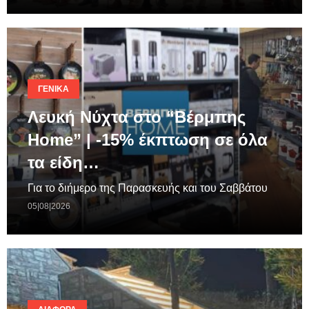
ΓΕΝΙΚΆ
Λευκή Νύχτα στο “Βέρμπης
Home” | -15% έκπτωση σε όλα
τα είδη…
Για το διήμερο της Παρασκευής και του Σαββάτου
05|08|2026