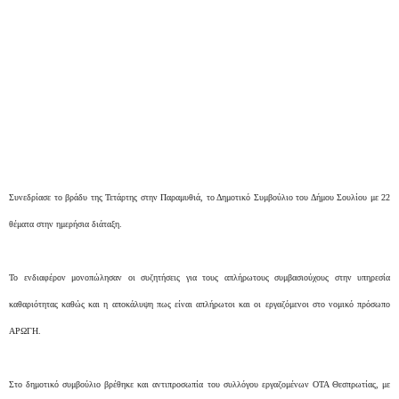
Συνεδρίασε το βράδυ της Τετάρτης στην Παραμυθιά, το Δημοτικό Συμβούλιο του Δήμου Σουλίου με 22
θέματα στην ημερήσια διάταξη.
To ενδιαφέρον μονοπώλησαν οι συζητήσεις για τους απλήρωτους συμβασιούχους στην υπηρεσία
καθαριότητας καθώς και η αποκάλυψη πως είναι απλήρωτοι και οι εργαζόμενοι στο νομικό πρόσωπο
ΑΡΩΓΗ.
Στο δημοτικό συμβούλιο βρέθηκε και αντιπροσωπία του συλλόγου εργαζομένων ΟΤΑ Θεσπρωτίας, με