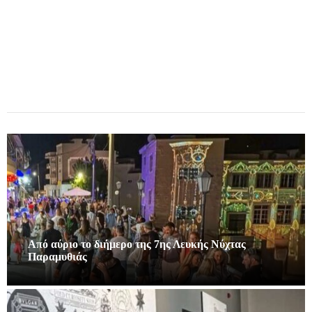
Από αύριο το διήμερο της 7ης Λευκής Νύχτας
Παραμυθιάς