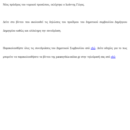
Νέος πρόεδρος του νομικού προσώπου, εκλέχτηκε ο Ιωάννης Γώγος.
Δείτε στο βίντεο που ακολουθεί τις δηλώσεις του προέδρου του δημοτικού συμβουλίου Δημήτριου
Δημητρίου καθώς και ολόκληρη την συνεδρίαση.
Παρακολουθήστε όλες τις συνεδριάσεις του Δημοτικού Συμβουλίου από
εδώ
. Δείτε οδηγίες για το πως
μπορείτε να παρακολουθήσετε τα βίντεο της paramythia-online.gr στην τηλεόρασή σας από
εδώ