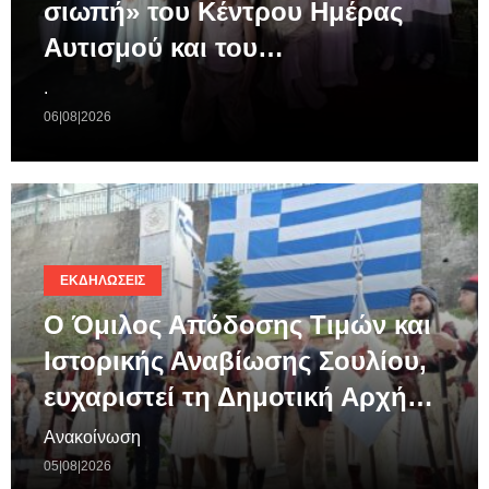
σιωπή» του Κέντρου Ημέρας
Αυτισμού και του…
.
06|08|2026
ΕΚΔΗΛΏΣΕΙΣ
Ο Όμιλος Απόδοσης Τιμών και
Ιστορικής Αναβίωσης Σουλίου,
ευχαριστεί τη Δημοτική Αρχή…
Ανακοίνωση
05|08|2026