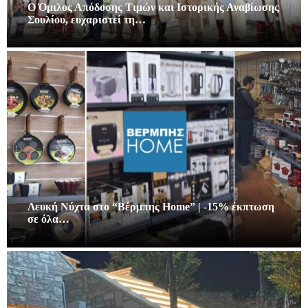
Ο Όμιλος Απόδοσης Τιμών και Ιστορικής Αναβίωσης
Σουλίου, ευχαριστεί τη…
Λευκή Νύχτα στο “Βέρμπης Home” | -15% έκπτωση
σε όλα…