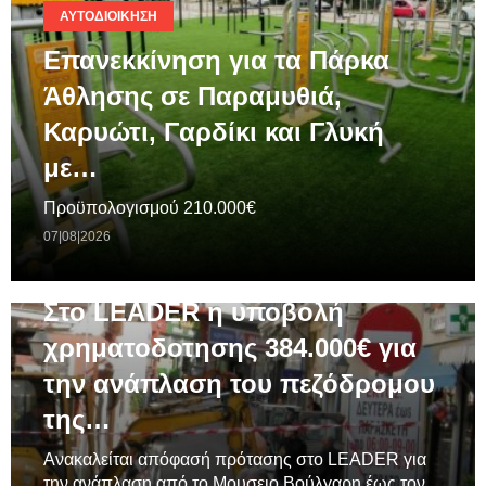
ΑΥΤΟΔΙΟΊΚΗΣΗ
Επανεκκίνηση για τα Πάρκα
Άθλησης σε Παραμυθιά,
Καρυώτι, Γαρδίκι και Γλυκή
με…
Προϋπολογισμού 210.000€
07|08|2026
ΓΕΝΙΚΆ
Στο LEADER η υποβολή
χρηματοδοτησης 384.000€ για
την ανάπλαση του πεζόδρομου
της…
Ανακαλείται απόφασή πρότασης στο LEADER για
την ανάπλαση από το Μουσειο Βούλγαρη έως τον