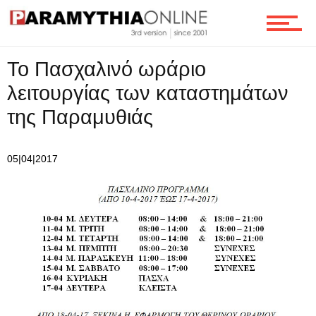
Οικονομία
Το Πασχαλινό ωράριο
λειτουργίας των καταστημάτων
Τεχνολογία
της Παραμυθιάς
Ροή
05|04|2017
Επικοινωνία