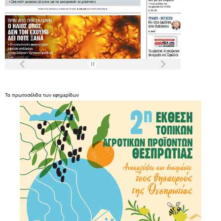
Τα
πρωτοσέλιδα
των
εφημερίδων