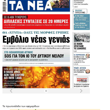
Τα
πρωτοσέλιδα
των
εφημερίδων