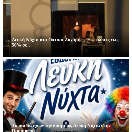
Λευκή Νύχτα στα Οπτικά Ζαχάρης – Εκπτώσεις έως
50% σε…
Τα παιδιά εχουν την δική τους Λευκή Νύχτα στην
Παραμυθιά