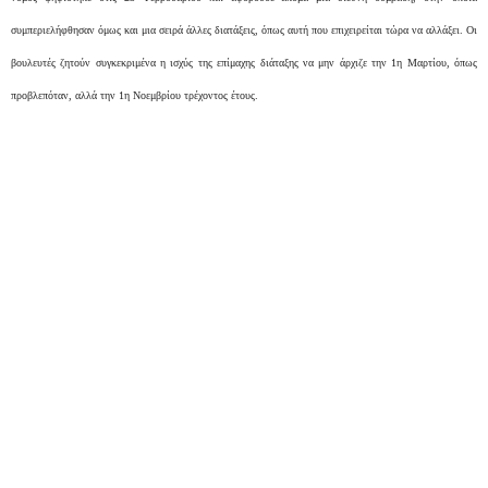
συμπεριελήφθησαν όμως και μια σειρά άλλες διατάξεις, όπως αυτή που επιχειρείται τώρα να αλλάξει. Οι
βουλευτές ζητούν συγκεκριμένα η ισχύς της επίμαχης διάταξης να μην άρχιζε την 1η Μαρτίου, όπως
προβλεπόταν, αλλά την 1η Νοεμβρίου τρέχοντος έτους.