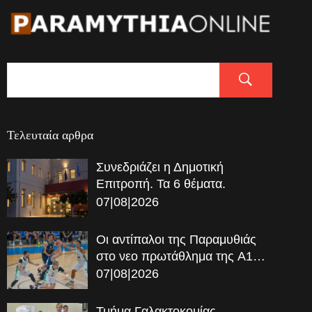
Τελευταία αρθρα
Συνεδριάζει η Δημοτική
Επιτροπή. Τα 6 θέματα.
07|08|2026
Οι αντίπαλοι της Παραμυθιάς
στο νεο πρωτάθλημα της A1…
07|08|2026
Τμήμα Γαλακτοκομίας –