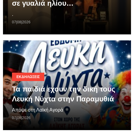
σε γυαλιά ηλίου…
.
07|08|2026
ΕΚΔΗΛΏΣΕΙΣ
Τα παιδιά εχουν την δική τους
Λευκή Νύχτα στην Παραμυθιά
Απόψε στη Λαϊκή Αγορά
07|08|2026