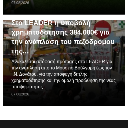
07|08|2026
ΓΕΝΙΚΆ
Στο LEADER η υποβολή
χρηματοδοτησης 384.000€ για
την ανάπλαση του πεζόδρομου
της…
Ανακαλείται απόφασή πρότασης στο LEADER για
την ανάπλαση από το Μουσειο Βούλγαρη έως τον
Ι.Ν. Δονάτου, για την αποφυγή διπλής
χρηματοδότησης και την ομαλή προώθηση της νέας
υποψηφιότητας.
07|08|2026