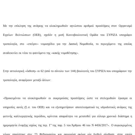
Με την επίκληση της ανάγκης να ολοκληρωθούν αγνώστου αριθμού προσλήψεις στον Οργανισμό
Εγγείων Βελτιώσεων (ΟΕΒ), σχεδόν η μισή Κοινοβουλευτική Ομάδα του ΣΥΡΙΖΑ υπογράφει
τροπολογία, στο «επείγον» νομοσχέδιο για την Δασική Νομοθεσία, το περιεχόμενο της οποίας
αναδεικνύει εκ νέου το φαινόμενο της «κακής νομοθέτησης».
Στην αιτιολογική «έκθεση» οι 62 (από το σύνολο των 144) βουλευτές του ΣΥΡΙΖΑ που υπογράφουν την
τροπολογία, αναφέρουν μεταξύ άλλων:
«Προκειμένου να ολοκληρωθούν οι εκκρεμούσες προσλήψεις ώστε να στελεχωθούν έγκαιρα οι
υπηρεσίες αυτές (Σ.σ. του ΟΕΒ) και να εξυπηρετήσουν αποτελεσματικά τις υδροδοτικές ανάγκες της
φετινής καλλιεργητικής περιόδου, κρίνεται απαραίτητο να μετατεθεί για εύλογο χρονικό διάστημα η
ημερομηνία έναρξης ισχύος της περ. Γ’ της παρ. 5 του Άρθρου 46 του Ν 4456/2017». Ο συγκεκριμένος
νόμος ψηφίστηκε στις 23 Φεβρουαρίου και αφορούσε ακόμα μία διεθνή σύμβαση, στην οποία