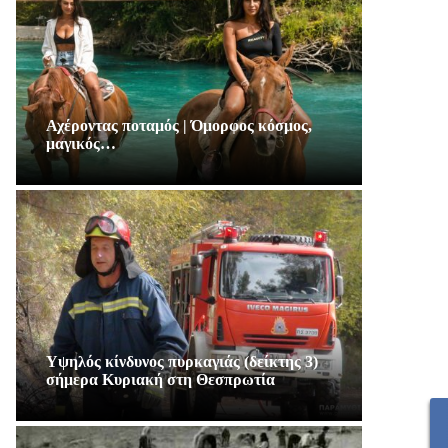
Αχέροντας ποταμός | Όμορφος κόσμος,
μαγικός…
Υψηλός κίνδυνος πυρκαγιάς (δείκτης 3)
σήμερα Κυριακή στη Θεσπρωτία