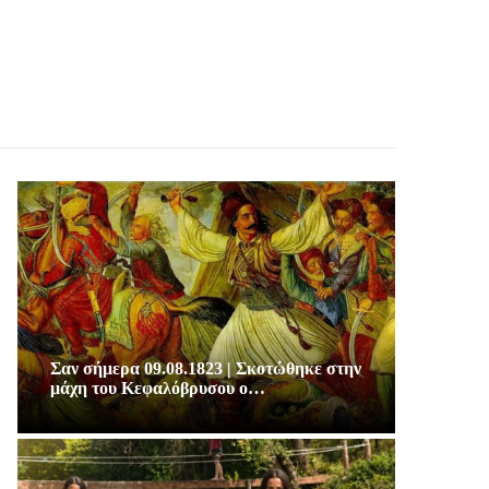
Σαν σήμερα 09.08.1823 | Σκοτώθηκε στην
μάχη του Κεφαλόβρυσου ο…