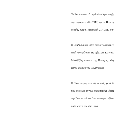
Το Εκκλησιαστικό συμβούλιο Χρυσαυγής 
την παραμονή 20/4/2017, ημέρα Πέμπτ
εορτής, ημέρα Παρασκευή 21/4/2017 θα τ
Η Εκκλησία μας κάθε χρόνο γιορτάζει, 
αυτή καθιερώθηκε ως εξής. Στη Κων/πολ
Μακέ(λ)λη, αγίασμα της Παναγίας, πλ
Πηγή, δηλαδή την Παναγία μας.
Η Παναγία μας ονομάζεται έτσι, γιατί δ
που ανέβλυζε συνεχώς και παρείχε ιάσει
την Παρασκευή της Διακαινησίμου εβδομ
κάθε χρόνο την ίδια μέρα.