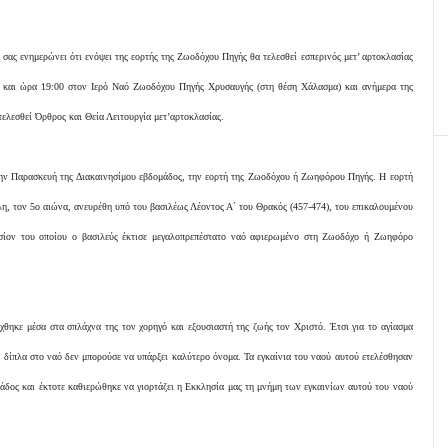
σας ενημερώνει ότι ενόψει της εορτής της Ζωοδόχου Πηγής θα τελεσθεί εσπερινός μετ’ αρτοκλασίας
η και ώρα 19:00 στον Ιερό Ναό Ζωοδόχου Πηγής Χρυσαυγής (στη θέση Χάλασμα) και ανήμερα της
ελεσθεί Όρθρος και Θεία Λειτουργία μετ’αρτοκλασίας.
την Παρασκευή της Διακαινησίμου εβδομάδος, την εορτή της Ζωοδόχου ή Ζωηφόρου Πηγής. Η εορτή
η, τον 5ο αιώνα, ανευρέθη υπό του βασιλέως Λέοντος Α΄ του Θρακός (457-474), του επικαλουμένου
ησίον του οποίου ο βασιλεύς έκτισε μεγαλοπρεπέστατο ναό αφιερωμένο στη Ζωοδόχο ή Ζωηφόρο
έχθηκε μέσα στα σπλάχνα της τον χορηγό και εξουσιαστή της ζωής τον Χριστό. Έτσι για το αγίασμα
ς δίπλα στο ναό δεν μπορούσε να υπάρξει καλύτερο όνομα. Τα εγκαίνια του ναού αυτού ετελέσθησαν
άδος και έκτοτε καθιερώθηκε να γιορτάζει η Εκκλησία μας τη μνήμη των εγκαινίων αυτού του ναού