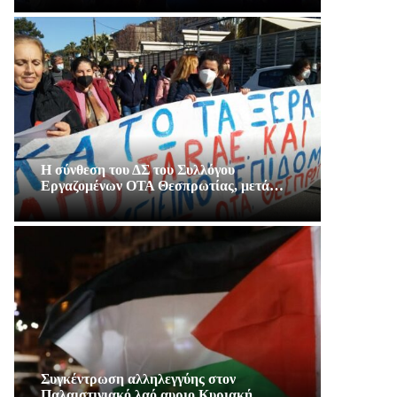
Η σύνθεση του ΔΣ του Συλλόγου
Εργαζομένων ΟΤΑ Θεσπρωτίας, μετά…
Συγκέντρωση αλληλεγγύης στον
Παλαιστινιακό λαό αυριο Κυριακή