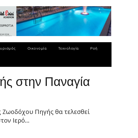
υρισμός
Οικονομία
Τεχνολογία
Ροή
ής στην Παναγία
ς Ζωοδόχου Πηγής θα τελεσθεί
ον Ιερό...