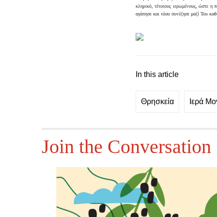
κληρικό, τέτοιους ιερωμένους, ώστε η 
αγάπησε και τόσο συνέζησε μαζί Του καθ
In this article
Θρησκεία
Ιερά Μο
Join the Conversation