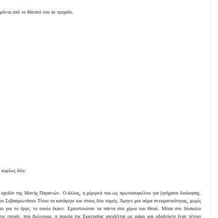
ρόνια από το θάνατό του σε τροχαίο.
ν κυρίως δύο:
 σχεδόν της Μονής Παγανιών. Ο άλλος, η μέριμνά του ως πρωτοσυγκέλου για ζητήματα διοίκησης.
υ Σεβασμιωτάτου Τίτου τα κατάφερε και στους δύο τομείς. Άφηνε μια αύρα πνευματικότητας, χωρίς
άει για το έργο, το οποίο έκανε. Εμπιστευόταν τα πάντα στα χέρια του Θεού. Μέσα στο δύσκολο
λες εποχές, που βιώνουμε, η πορεία της Εκκλησίας χρειάζεται ως φάρο και οδοδείκτη έναν τέτοιο