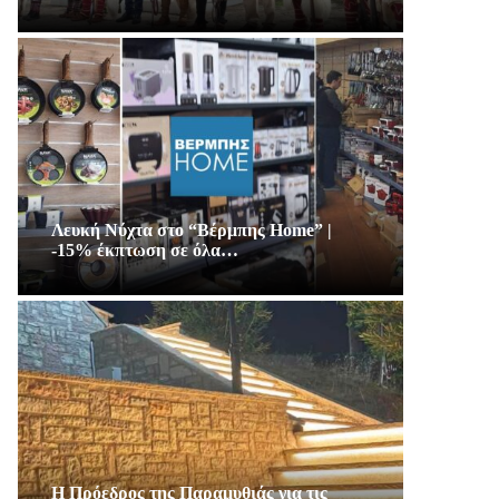
Λευκή Νύχτα στο “Βέρμπης Home” |
-15% έκπτωση σε όλα…
Η Πρόεδρος της Παραμυθιάς για τις