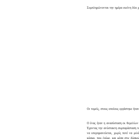
Συμπληρώνονται την ημέρα εκείνη δύο χ
Οι τομείς, στους οποίους εργάστηκε ήτα
Ο ένας ήταν η ανασύσταση εκ θεμελίων
Έχοντας την ανύστακτη συμπαράσταση το
να υπερηφανεύεται, χωρίς ποτέ να μιλ
κόσμο, που ζούμε, και μέσα στις δύσκο