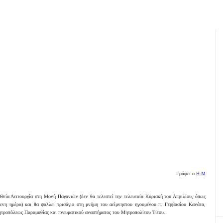
Γράφει ο
Η.Μ
Θεία Λειτουργία στη Μονή Παγανιών (δεν θα τελεστεί την τελευταία Κυριακή του Απριλίου, όπως
ενη ημέρα) και θα ψαλλεί τρισάγιο στη μνήμη του αείμνηστου ηγουμένου π. Γερβασίου Κανάτα,
ητροπόλεως Παραμυθίας και πνευματικού αναστήματος του Μητροπολίτου Τίτου.