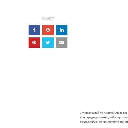
SHARE
Tην πρωτομαγιά θα τελεστεί Όρθος και 
ήταν προγραμματισμένο, αλλά την επόμ
πρωτοσυγκέλου επί πολλά χρόνια της Μ