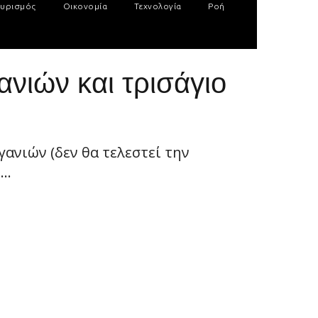
υρισμός
Οικονομία
Τεχνολογία
Ροή
νιών και τρισάγιο
ανιών (δεν θα τελεστεί την
..