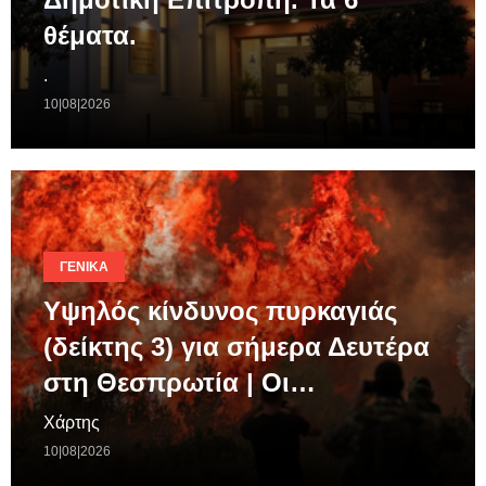
θέματα.
.
10|08|2026
ΓΕΝΙΚΆ
Υψηλός κίνδυνος πυρκαγιάς
(δείκτης 3) για σήμερα Δευτέρα
στη Θεσπρωτία | Οι…
Χάρτης
10|08|2026