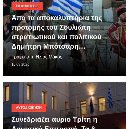
ΕΚΔΗΛΏΣΕΙΣ
Απο τα αποκαλυπτήρια της
προτομής του Σουλιώτη
στρατιωτικού και πολιτικού
Δημήτρη Μπότσαρη…
Γράφει ο π. Ηλίας Μάκος
10|08|2026
ΑΥΤΟΔΙΟΊΚΗΣΗ
Συνεδριάζει αυριο Τρίτη η
Δημοτική Επιτροπή. Τα 6