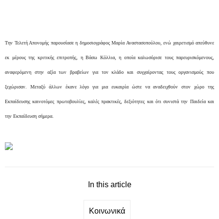
Την Τελετή Απονομής παρουσίασε η δημοσιογράφος Μαρία Αναστασοπούλου, ενώ χαιρετισμό απεύθυνε
εκ μέρους της κριτικής επιτροπής, η Βάσω Κόλλια, η οποία καλωσόρισε τους παρευρισκόμενους,
αναφερόμενη στην αξία των βραβείων για τον κλάδο και συγχαίροντας τους οργανισμούς που
ξεχώρισαν. Μεταξύ άλλων έκανε λόγο για μια ευκαιρία ώστε να αναδειχθούν στον χώρο της
Εκπαίδευσης καινοτόμες πρωτοβουλίες, καλές πρακτικές, δεξιότητες και ότι συνιστά την Παιδεία και
την Εκπαίδευση σήμερα.
In this article
Κοινωνικά