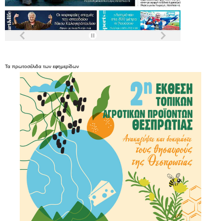
Τα
πρωτοσέλιδα
των
εφημερίδων