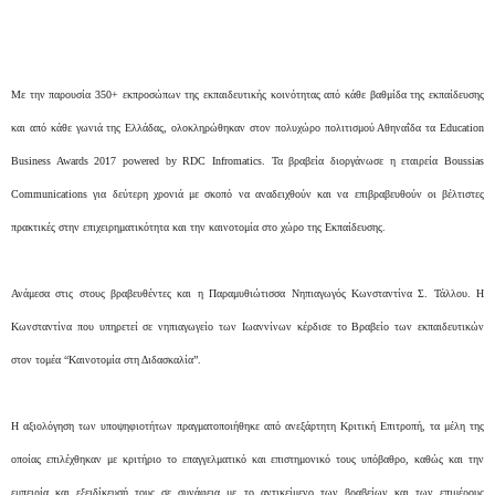
Με την παρουσία 350+ εκπροσώπων της εκπαιδευτικής κοινότητας από κάθε βαθμίδα της εκπαίδευσης
και από κάθε γωνιά της Ελλάδας, ολοκληρώθηκαν στον πολυχώρο πολιτισμού Αθηναΐδα τα Education
Business Awards 2017 powered by RDC Infromatics. Τα βραβεία διοργάνωσε η εταιρεία Boussias
Communications για δεύτερη χρονιά με σκοπό να αναδειχθούν και να επιβραβευθούν οι βέλτιστες
πρακτικές στην επιχειρηματικότητα και την καινοτομία στο χώρο της Εκπαίδευσης.
Ανάμεσα στις στους βραβευθέντες και η Παραμυθιώτισσα Νηπιαγωγός Κωνσταντίνα Σ. Τάλλου. Η
Κωνσταντίνα που υπηρετεί σε νηπιαγωγείο των Ιωαννίνων κέρδισε το Βραβείο των εκπαιδευτικών
στον τομέα “Καινοτομία στη Διδασκαλία”.
Η αξιολόγηση των υποψηφιοτήτων πραγματοποιήθηκε από ανεξάρτητη Kριτική Eπιτροπή, τα μέλη της
οποίας επιλέχθηκαν με κριτήριο το επαγγελματικό και επιστημονικό τους υπόβαθρο, καθώς και την
εμπειρία και εξειδίκευσή τους σε συνάφεια με το αντικείμενο των βραβείων και των επιμέρους