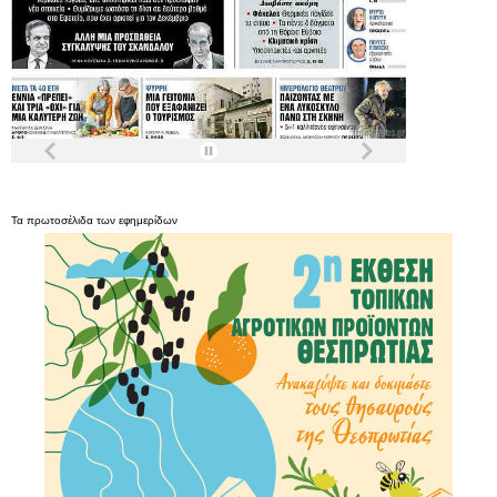
Τα
πρωτοσέλιδα
των
εφημερίδων