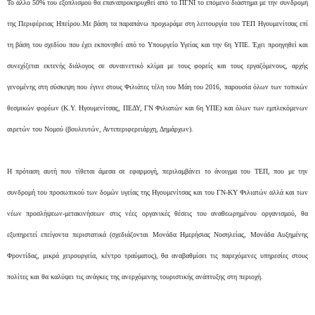
Το άλλο 50% του εξοπλισμού θα επαναπροκηρυχθεί από το ΠΓΝΙ το επόμενο διάστημα με την συνδρομή
της Περιφέρειας Ηπείρου.Με βάση τα παραπάνω προχωράμε στη λειτουργία του ΤΕΠ Ηγουμενίτσας επί
τη βάση του σχεδίου που έχει εκπονηθεί από το Υπουργείο Υγείας και την 6η ΥΠΕ. Έχει προηγηθεί και
συνεχίζεται εκτενής διάλογος σε συναινετικό κλίμα με τους φορείς και τους εργαζόμενους, αρχής
γενομένης στη σύσκεψη που έγινε στους Φιλιάτες τέλη του Μάη του 2016, παρουσία όλων των τοπικών
θεσμικών φορέων (Κ.Υ. Ηγουμενίτσας, ΠΕΔΥ, ΓΝ Φιλιατών και 6η ΥΠΕ) και όλων των εμπλεκόμενων
αιρετών του Νομού (βουλευτών, Αντιπεριφερειάρχη, Δημάρχων).
Η πρόταση αυτή που τίθεται άμεσα σε εφαρμογή, περιλαμβάνει το άνοιγμα του ΤΕΠ, που με την
συνδρομή του προσωπικού των δομών υγείας της Ηγουμενίτσας και του ΓΝ-ΚΥ Φιλιατών αλλά και των
νέων προσλήψεων-μετακινήσεων στις νέες οργανικές θέσεις του αναθεωρημένου οργανισμού, θα
εξυπηρετεί επείγοντα περιστατικά (σχεδιάζονται Μονάδα Ημερήσιας Νοσηλείας, Μονάδα Αυξημένης
Φροντίδας, μικρά χειρουργεία, κέντρο τραύματος), θα αναβαθμίσει τις παρεχόμενες υπηρεσίες στους
πολίτες και θα καλύψει τις ανάγκες της ανερχόμενης τουριστικής ανάπτυξης στη περιοχή.