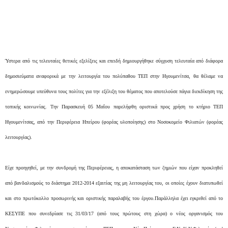
Ύστερα από τις τελευταίες θετικές εξελίξεις και επειδή δημιουργήθηκε σύγχυση τελευταία από διάφορα
δημοσιεύματα αναφορικά με την λειτουργία του πολύπαθου ΤΕΠ στην Ηγουμενίτσα, θα θέλαμε να
ενημερώσουμε υπεύθυνα τους πολίτες για την εξέλιξη του θέματος που αποτελούσε πάγια διεκδίκηση της
τοπικής κοινωνίας. Την Παρασκευή 05 Μαΐου παρελήφθη οριστικά προς χρήση το κτήριο ΤΕΠ
Ηγουμενίτσας, από την Περιφέρεια Ηπείρου (φορέας υλοποίησης) στο Νοσοκομείο Φιλιατών (φορέας
λειτουργίας).
Είχε προηγηθεί, με την συνδρομή της Περιφέρειας, η αποκατάσταση των ζημιών που είχαν προκληθεί
από βανδαλισμούς το διάστημα 2012-2014 εξαιτίας της μη λειτουργίας του, οι οποίες έχουν διατυπωθεί
και στο πρωτόκολλο προσωρινής και οριστικής παραλαβής του έργου.Παράλληλα έχει εγκριθεί από το
ΚΕΣΥΠΕ που συνεδρίασε τις 31/03/17 (από τους πρώτους στη χώρα) ο νέος οργανισμός του