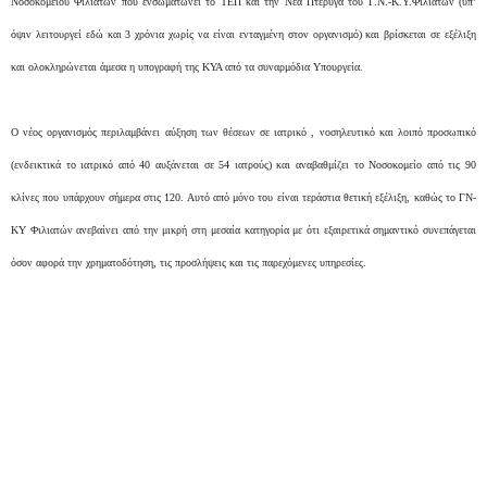
Νοσοκομείου Φιλιατών που ενσωματώνει το ΤΕΠ και την Νέα Πτέρυγα του Γ.Ν.-Κ.Υ.Φιλιατών (υπ’
όψιν λειτουργεί εδώ και 3 χρόνια χωρίς να είναι ενταγμένη στον οργανισμό) και βρίσκεται σε εξέλιξη
και ολοκληρώνεται άμεσα η υπογραφή της ΚΥΑ από τα συναρμόδια Υπουργεία.
Ο νέος οργανισμός περιλαμβάνει αύξηση των θέσεων σε ιατρικό , νοσηλευτικό και λοιπό προσωπικό
(ενδεικτικά το ιατρικό από 40 αυξάνεται σε 54 ιατρούς) και αναβαθμίζει το Νοσοκομείο από τις 90
κλίνες που υπάρχουν σήμερα στις 120. Αυτό από μόνο του είναι τεράστια θετική εξέλιξη, καθώς το ΓΝ-
ΚΥ Φιλιατών ανεβαίνει από την μικρή στη μεσαία κατηγορία με ότι εξαιρετικά σημαντικό συνεπάγεται
όσον αφορά την χρηματοδότηση, τις προσλήψεις και τις παρεχόμενες υπηρεσίες.