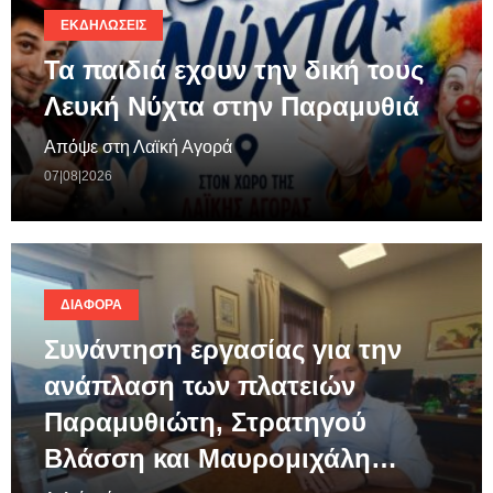
ΕΚΔΗΛΏΣΕΙΣ
Τα παιδιά εχουν την δική τους
Λευκή Νύχτα στην Παραμυθιά
Απόψε στη Λαϊκή Αγορά
07|08|2026
ΔΙΆΦΟΡΑ
Συνάντηση εργασίας για την
ανάπλαση των πλατειών
Παραμυθιώτη, Στρατηγού
Βλάσση και Μαυρομιχάλη…