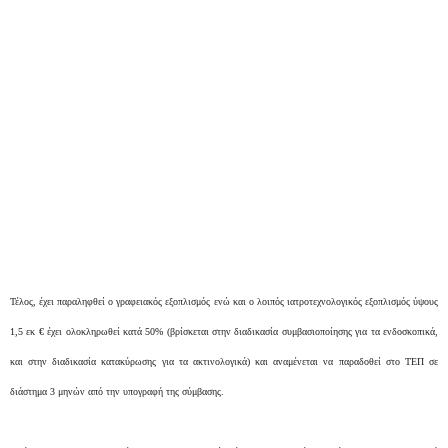
Τέλος, έχει παραληφθεί ο γραφειακός εξοπλισμός ενώ και ο λοιπός ιατροτεχνολογικός εξοπλισμός ύψους
1,5 εκ € έχει ολοκληρωθεί κατά 50% (βρίσκεται στην διαδικασία συμβασιοποίησης για τα ενδοσκοπικά,
και στην διαδικασία κατακύρωσης για τα ακτινολογικά) και αναμένεται να παραδοθεί στο ΤΕΠ σε
διάστημα 3 μηνών από την υπογραφή της σύμβασης.