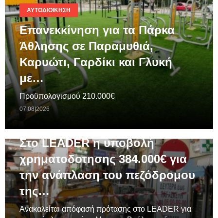
ΑΥΤΟΔΙΟΊΚΗΣΗ
Επανεκκίνηση για τα Πάρκα
Άθλησης σε Παραμυθιά,
Καρυώτι, Γαρδίκι και Γλυκή
με…
Προϋπολογισμού 210.000€
07|08|2026
ΓΕΝΙΚΆ
Στο LEADER η υποβολή
χρηματοδοτησης 384.000€ για
την ανάπλαση του πεζόδρομου
της…
Ανακαλείται απόφασή πρότασης στο LEADER για