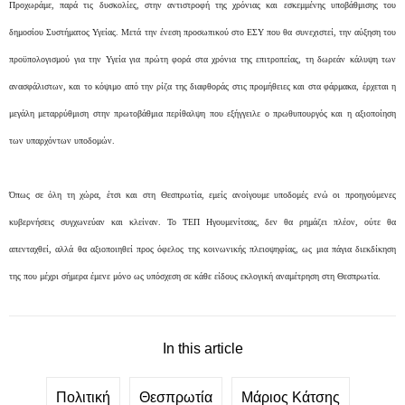
Προχωράμε, παρά τις δυσκολίες, στην αντιστροφή της χρόνιας και εσκεμμένης υποβάθμισης του
δημοσίου Συστήματος Υγείας. Μετά την ένεση προσωπικού στο ΕΣΥ που θα συνεχιστεί, την αύξηση του
προϋπολογισμού για την Υγεία για πρώτη φορά στα χρόνια της επιτροπείας, τη δωρεάν κάλυψη των
ανασφάλιστων, και το κόψιμο από την ρίζα της διαφθοράς στις προμήθειες και στα φάρμακα, έρχεται η
μεγάλη μεταρρύθμιση στην πρωτοβάθμια περίθαλψη που εξήγγειλε ο πρωθυπουργός και η αξιοποίηση
των υπαρχόντων υποδομών.
Όπως σε όλη τη χώρα, έτσι και στη Θεσπρωτία, εμείς ανοίγουμε υποδομές ενώ οι προηγούμενες
κυβερνήσεις συγχωνεύαν και κλείναν. Το ΤΕΠ Ηγουμενίτσας, δεν θα ρημάζει πλέον, ούτε θα
απενταχθεί, αλλά θα αξιοποιηθεί προς όφελος της κοινωνικής πλειοψηφίας, ως μια πάγια διεκδίκηση
της που μέχρι σήμερα έμενε μόνο ως υπόσχεση σε κάθε είδους εκλογική αναμέτρηση στη Θεσπρωτία.
In this article
Πολιτική
Θεσπρωτία
Μάριος Κάτσης