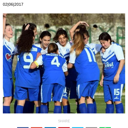
02|06|2017
SHARE