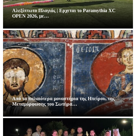
Αλεξίπτωτο Πλαγιάς | Ερχεται το Paramythia XC
OPEN 2026, με…
Από τα παλαιότερα μοναστήρια της Ηπείρου, της
Μεταμόρφωσης του Σωτήρα…