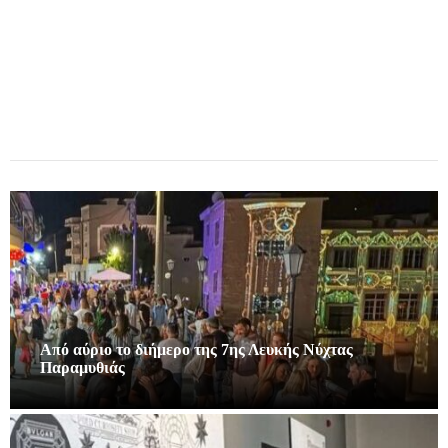
Από αύριο το διήμερο της 7ης Λευκής Νύχτας
Παραμυθιάς