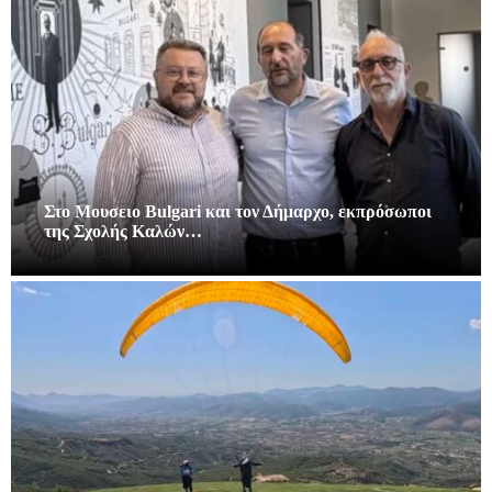
Στο Μουσειο Bulgari και τον Δήμαρχο, εκπρόσωποι
της Σχολής Καλών…