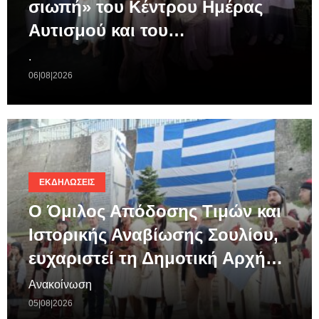
σιωπή» του Κέντρου Ημέρας
Αυτισμού και του…
.
06|08|2026
ΕΚΔΗΛΏΣΕΙΣ
Ο Όμιλος Απόδοσης Τιμών και
Ιστορικής Αναβίωσης Σουλίου,
ευχαριστεί τη Δημοτική Αρχή…
Ανακοίνωση
05|08|2026