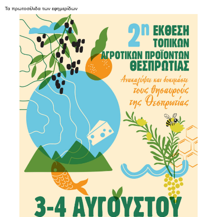
Τα
πρωτοσέλιδα
των
εφημερίδων