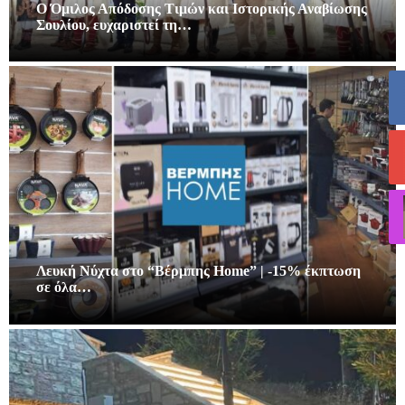
Ο Όμιλος Απόδοσης Τιμών και Ιστορικής Αναβίωσης
Σουλίου, ευχαριστεί τη…
Λευκή Νύχτα στο “Βέρμπης Home” | -15% έκπτωση
σε όλα…