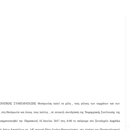
ΚΡΑΤΙΚΗΣ ΣΥΜΠΑΡΑΤΑΞΗΣ Θεσπρωτίας καλεί τα μέλη , τους φίλους των κομμάτων και των
στη Θεσπρωτία και όλους τους πολίτες , σε ανοικτή συνεδρίαση της Νομαρχιακής Συνέλευσης της
αγματοποιηθεί την Παρασκευή 16 Ιουνίου 2017 στις 8:00 το απόγευμα στο Ξενοδοχείο Αngelika
δός Αγίων Αποστόλων αρ. 145 περιοχή Νέου Λιμένα Ηγουμενίτσας), στο πλαίσιο του Προσυνεδριακού