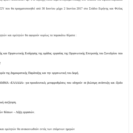
ΣΥ που θα πραγματοποιηθεί από 30 Ιουνίου μέχρι 2 Ιουνίου 2017 στο Στάδιο Ειρήνης και Φιλίας
σηγητών και ομιλητών θα αφορούν κυρίως τα παρακάτω θέματα :
ής και Οργανωτικής Εισήγησης της ομάδας εργασίας της Οργανωτικής Επιτροπής του Συνεδρίου που
2
φορέα της Δημοκρατικής Παράταξης και την οργανωτική του Δομή.
ΜΜΑ «ΕΛΛΑΔΑ» για προοδευτικές μεταρρυθμίσεις που οδηγούν σε βιώσιμη ανάπτυξη και έξοδο
ική συζήτηση.
ών θέσεων – Λήξη εργασιών.
 και ομιλητών θα ανακοινωθούν εντός των επόμενων ημερών