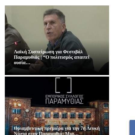
Λαϊκή Συσπείρωση για Φεστιβάλ
Παραμυθιάς | “Ο πολιτισμός απαιτεί
ουσία…
Θριαμβευτική πρεμιέρα για την 7η Λευκή
Νύχτα στην Παραμυθιά: Μια…