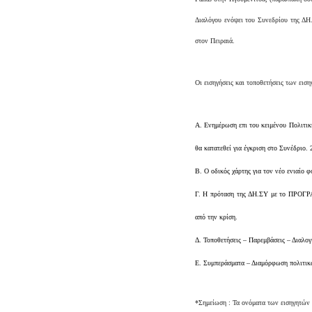
Διαλόγου ενόψει του Συνεδρίου της ΔΗ.
στον Πειραιά.
Οι εισηγήσεις και τοποθετήσεις των ει
Α. Ενημέρωση επι του κειμένου Πολιτικ
θα κατατεθεί για έγκριση στο Συνέδριο. 
Β. Ο οδικός χάρτης για τον νέο ενιαίο 
Γ. Η πρόταση της ΔΗ.ΣΥ με το ΠΡΟΓΡΑ
από την κρίση.
Δ. Τοποθετήσεις – Παρεμβάσεις – Διαλογ
Ε. Συμπεράσματα – Διαμόρφωση πολιτικ
*Σημείωση : Τα ονόματα των εισηγητών