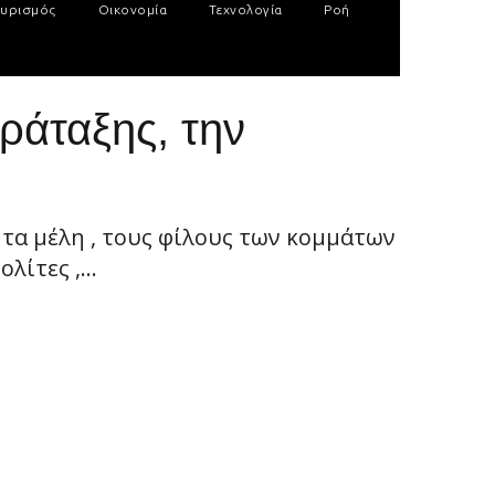
υρισμός
Οικονομία
Τεχνολογία
Ροή
ράταξης, την
α μέλη , τους φίλους των κομμάτων
ίτες ,...