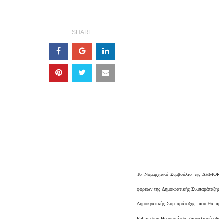
SHARE
Το Νομαρχιακό Συμβούλιο της ΔΗΜΟ
φορέων της Δημοκρατικής Συμπαράταξης 
Δημοκρατικής Συμπαράταξης ,που θα πρ
Pallas στην Ηγουμενίτσα, (παραλιακή ο