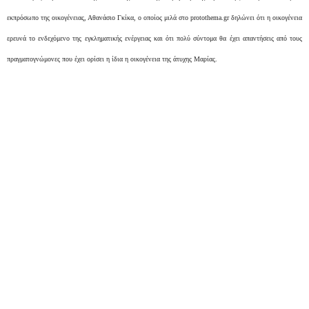
εκπρόσωπο της οικογένειας, Αθανάσιο Γκίκα, ο οποίος μιλά στο protothema.gr δηλώνει ότι η οικογένεια
ερευνά το ενδεχόμενο της εγκληματικής ενέργειας και ότι πολύ σύντομα θα έχει απαντήσεις από τους
πραγματογνώμονες που έχει ορίσει η ίδια η οικογένεια της άτυχης Μαρίας.