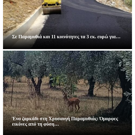
Σε Παραμυθιά και 11 κοινότητες τα 3 εκ. ευρώ για…
Ένα ζαρκάδι στη Χρυσαυγή Παραμυθιάς: Όμορφες
εικόνες από τη φύση…