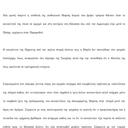
Νέα τροπή παίρνει η υπόθεση της αισθητικού Μαρίας Ιατρού που βρήκε τραγικό θάνατο όταν το
αυτοκίνητό της έπεσε σε γκρεμό και στη συνέχεια στη θάλασσα έξω από την Αμφιλοχία λίγο μετά το
Πάσχα, ερχόμενη στην Παραμυθιά.
Η οικογένεια της 36χρονης από την πρώτη στιγμή πίστευε πως η Μαρία δεν σκοτώθηκε στο τροχαίο
δυστύχημα, όπως αναφερόταν στο πόρισμα της Τροχαίας αλλά είχε την πεποίθηση ότι ο θάνατός της
ίσως οφείλεται σε εγκληματική ενέργεια.
Συγκεκριμένα στο πόρισμα γίνεται λόγος για τροχαίο ατύχημα από υπερβολική ταχύτητα με υπαιτιότητα
της οδηγού καθώς δεν εντοπίςτηκαν στον τόπο σημάδια ή ίχνη άλλου αυτοκινήτου αλλά υπήρχαν μόνο
τα συμβατά ίχνη της πρόσκρουσης του αυτοκινήτου της αδικοχαμένης Μαρίας στην πλαγιά μετά την
άκρη του δρόμου. Σύμφωνα με τους αστυνομικούς της τροχαίας το γεγονός ότι ο προφυλακτήρας και η
πινακίδα του οχήματος βρέθηκαν στο ανάχωμα καθώς και το ότι το αυτοκίνητο είχε πορεία σε απόλυτη
ευθεία προς τη θάλασσα δείχνει ότι είχε αναπτυχθεί μεγάλη ταχύτητα. Σύμφωνα με τον νομικό