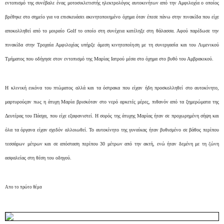
εντοπισμό της συνέβαλε ένας μοτοσικλετιστής ηλεκτρολόγος αυτοκινήτων από την Αμφιλοχία ο οποίος
βρέθηκε στο σημείο για να επισκευάσει ακινητοποιημένο όχημα όταν έπεσε πάνω στην πινακίδα που είχε
αποκολληθεί από το μοιραίο Golf το οποίο στη συνέχεια κατέληξε στη θάλασσα. Αφού παρέδωσε την
πινακίδα στην Τροχαία Αμφιλοχίας υπήρξε άμεση κινητοποίηση με τη συνεργασία και του Λιμενικού
Τμήματος που οδήγησε στον εντοπισμό της Μαρίας Ιατρού μέσα στο όχημα στο βυθό του Αμβρακικού.
Η κλινική εικόνα του πτώματος αλλά και τα όστρακα που είχαν ήδη προσκολληθεί στο αυτοκίνητο,
μαρτυρούςαν πως η άτυχη Μαρία βρισκόταν στο νερό αρκετές μέρες, πιθανόν από τα ξημερώματα της
Δευτέρας του Πάσχα, που είχε εξαφανιστεί. Η σορός της άτυχης Μαρίας ήταν σε προχωρημένη σήψη και
όλα τα όργανα είχαν σχεδόν αλλοιωθεί. Το αυτοκίνητο της γυναίκας ήταν βυθισμένο σε βάθος περίπου
τεσσάρων μέτρων και σε απόσταση περίπου 30 μέτρων από την ακτή, ενώ ήταν δεμένη με τη ζώνη
ασφαλείας στη θέση του οδηγού.
Απο το πρώτο θέμα