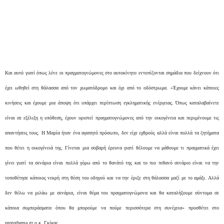
Και αυτό γιατί όπως λένε οι πραγματογνώμονες στο αυτοκίνητο εντοπίζονται σημάδια που δείχνουν ότι
έχει ωθηθεί στη θάλασσα από τον χωματόδρομο και όχι από το οδόστρωμα. «Έχουμε κάνει κάποιες
κινήσεις και έχουμε μια άποψη ότι υπάρχει περίπτωση εγκληματικής ενέργειας. Όπως καταλαβαίνετε
είναι σε εξέλιξη η υπόθεση, έχουν οριστεί πραγματογνώμονες από την οικογένεια και περιμένουμε τις
απαντήσεις τους.
Η Μαρία ήταν ένα αγαπητό πρόσωπο, δεν είχε εχθρούς αλλά είναι πολλά τα ζητήματα
που θέτει η οικογένειά της. Γίνεται μια σοβαρή έρευνα γιατί θέλουμε να μάθουμε τι πραγματικά έχει
γίνει γιατί τα σενάρια είναι πολλά γύρω από το θανάτό της και το πιο πιθανό σενάριο είναι να την
τοποθέτησε κάποιος νεκρή στη θέση του οδηγού και να την έριξε στη θάλασσα μαζί με το αμάξι. Αλλά
δεν θέλω να μιλάω με σενάρια, είναι θέμα του πραγματογνώμονα και θα καταλήξουμε σύντομα σε
κάποια συμπεράσματα όπου θα μπορούμε να πούμε περισσότερα στη συνέχεια» προσθέτει στο
protothema.gr ο κ. Γκίκας