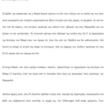
Το βράδυ της εξαφάνισής της η Μαρία Ιατρού φέρεται να είπε στον σύζυγο και τα παιδιά της πως ήταν
πολύ κουρασμένη και πιεσμένη ψυχολογικά και ήθελε να φύγει για λίγες ημέρες να ηρεμήσει. Αν και δεν
είπε πού θα πήγαινε, στη συνέχεια προέκυψε πως κάλεσε έναν ξάδερφό της στην Παραμυθιά και του
ζήτησε να την φιλοξενήσει. Το τελευταίο μήνυμα στον ξάδερφό της εστάλη στις 04.17 τα ξημερώματα
της Δευτέρας του Πάσχα όπου του έγραφε ότι ήταν έξω από την Πρέβεζα και θα καθυστερούσε. Από
εκείνη τη στιγμή το κινητό της έπαψε να λειτουργεί. Από τις κάμερες των διοδίων προέκυψε ότι στις
03.35 πέρασε από την γέφυρα στο Ρίο.
Η άτυχη Μαρία, που ήταν μητέρα τεσσάρων παιδιών, εξαφανίστηκε τα ξημερώματα της Δευτέρας του
Πάσχα 17 Απριλίου, όταν και έφυγε από το Λουτράκι όπου έμενε με προορισμό, όπως προέκυψε, την
Παραμυθιά.
Δώδεκα ημέρες μετά, στις 29 Απριλίου βρέθηκε νεκρή στην περιοχή της Αμφιλοχίας, συγκεκριμένα στο
βυθό του Αμβρακικού όπου κατέληξε το οχημά της, ένα Volkswagen Golf ασημί χρώματος. Στον