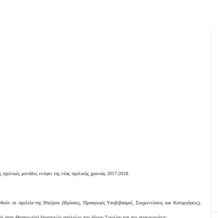
ς σχολικές μονάδες ενόψει της νέας σχολικής χρονιάς 2017-2018.
θούν σε σχολεία της Ηπείρου (Ιδρύσεις, Προαγωγές Υποβιβασμοί, Συγχωνεύσεις και Καταργήσεις),
κοί στην Θεσπρωτία) δημοτικών σχολείων του δήμου Σουλίου και πιο συγκεκριμένα: