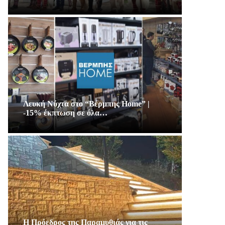
Λευκή Νύχτα στο “Βέρμπης Home” |
-15% έκπτωση σε όλα…
Η Πρόεδρος της Παραμυθιάς για τις