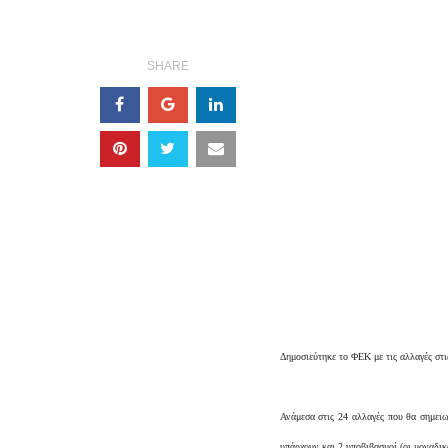
SHARE
Δημοσιεύτηκε το ΦΕΚ με τις αλλαγές στι
Ανάμεσα στις 24 αλλαγές που θα σημειω
υπάρχουν και 2 υποβιβασμοί (οι μοναδι