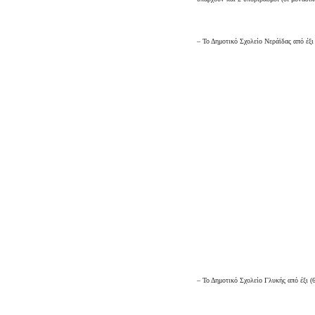
– Το Δημοτικό Σχολείο Νεράϊδας από έξι (
– Το Δημοτικό Σχολείο Γλυκής από έξι (6)