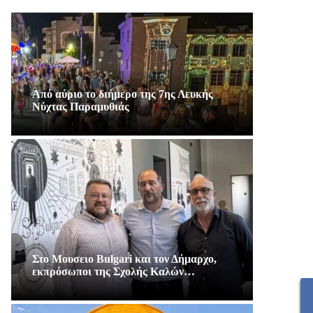
Από αύριο το διήμερο της 7ης Λευκής
Νύχτας Παραμυθιάς
Στο Μουσειο Bulgari και τον Δήμαρχο,
εκπρόσωποι της Σχολής Καλών…