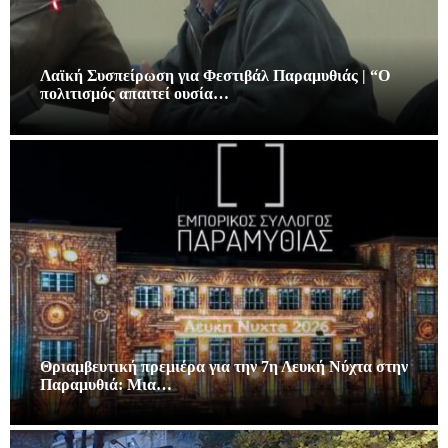
Λαϊκή Συσπείρωση για Φεστιβάλ Παραμυθιάς | “Ο
πολιτισμός απαιτεί ουσία…
Θριαμβευτική πρεμιέρα για την 7η Λευκή Νύχτα στην
Παραμυθιά: Μια…