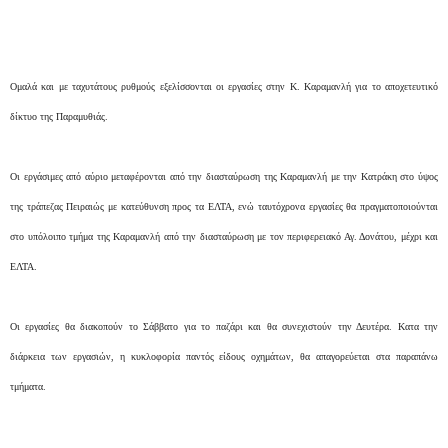
Ομαλά και με ταχυτάτους ρυθμούς εξελίσσονται οι εργασίες στην Κ. Καραμανλή για το αποχετευτικό
δίκτυο της Παραμυθιάς.
Οι εργάσιμες από αύριο μεταφέρονται από την διασταύρωση της Καραμανλή με την Κατράκη στο ύψος
της τράπεζας Πειραιώς με κατεύθυνση προς τα ΕΛΤΑ, ενώ ταυτόχρονα εργασίες θα πραγματοποιούνται
στο υπόλοιπο τμήμα της Καραμανλή από την διασταύρωση με τον περιφερειακό Αγ. Δονάτου, μέχρι και
ΕΛΤΑ.
Οι εργασίες θα διακοπούν το Σάββατο για το παζάρι και θα συνεχιστούν την Δευτέρα. Κατα την
διάρκεια των εργασιών, η κυκλοφορία παντός είδους οχημάτων, θα απαγορεύεται στα παραπάνω
τμήματα.