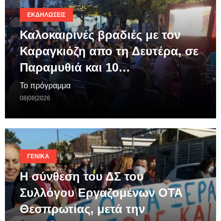
ΕΚΔΗΛΏΣΕΙΣ
Καλοκαιρινές βραδιές με τον
Καραγκιόζη απο τη Δευτέρα, σε
Παραμυθιά και 10…
Το πρόγραμμα
08|08|2026
ΓΕΝΙΚΆ
Η σύνθεση του ΔΣ του
Συλλόγου Εργαζομένων ΟΤΑ
Θεσπρωτίας, μετά την