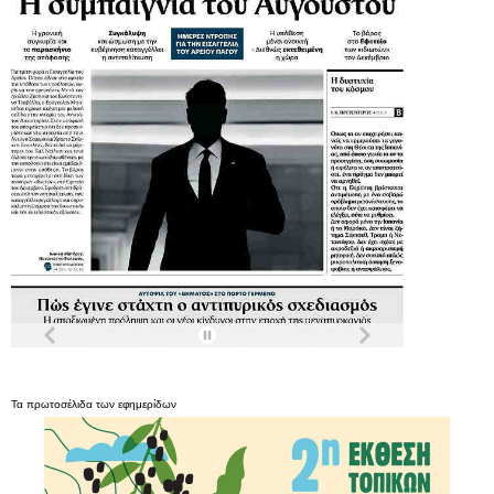
Τα
πρωτοσέλιδα
των
εφημερίδων