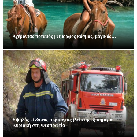
Αχέροντας ποταμός | Όμορφος κόσμος, μαγικός…
Υψηλός κίνδυνος πυρκαγιάς (δείκτης 3) σήμερα
Κυριακή στη Θεσπρωτία