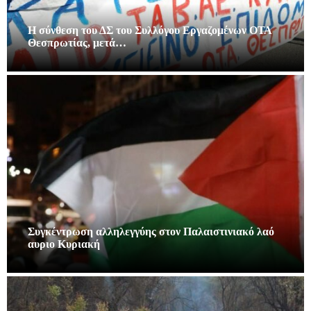
Η σύνθεση του ΔΣ του Συλλόγου Εργαζομένων ΟΤΑ
Θεσπρωτίας, μετά…
Συγκέντρωση αλληλεγγύης στον Παλαιστινιακό λαό
αυριο Κυριακή