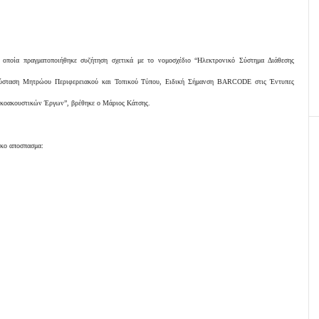
 οποία πραγματοποιήθηκε συζήτηση σχετικά με το νομοσχέδιο “Ηλεκτρονικό Σύστημα Διάθεσης
Σύσταση Μητρώου Περιφερειακού και Τοπικού Τύπου, Ειδική Σήμανση BARCODE στις Έντυπες
ικοακουστικών Έργων”, βρέθηκε ο Μάριος Κάτσης.
τικο αποσπασμα: