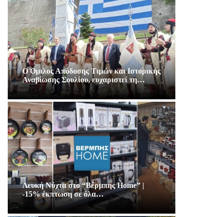
Ο Όμιλος Απόδοσης Τιμών και Ιστορικής
Αναβίωσης Σουλίου, ευχαριστεί τη…
Λευκή Νύχτα στο “Βέρμπης Home” |
-15% έκπτωση σε όλα…