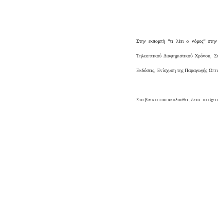
Στην εκπομπή “τι λέει ο νόμος” στην
Τηλεοπτικού Διαφημιστικού Χρόνου, 
Εκδόσεις, Ενίσχυση της Παραγωγής Οπτ
Στο βιντεο που ακολουθει, δειτε το σχε