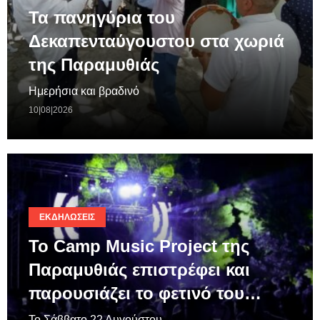
Τα πανηγύρια του
Δεκαπενταύγουστου στα χωριά
της Παραμυθιάς
Ημερήσια και βραδινό
10|08|2026
ΕΚΔΗΛΏΣΕΙΣ
Το Camp Music Project της
Παραμυθιάς επιστρέφει και
παρουσιάζει το φετινό του…
Το Σάββατο 22 Αυγούστου