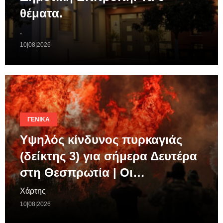
θέματα.
.
10|08|2026
ΓΕΝΙΚΆ
Υψηλός κίνδυνος πυρκαγιάς
(δείκτης 3) για σήμερα Δευτέρα
στη Θεσπρωτία | Οι…
Χάρτης
10|08|2026