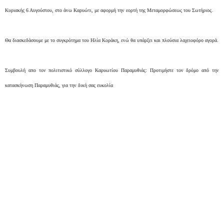
Κυριακής 6 Αυγούστου, στο άνω Καρυώτι, με αφορμή την εορτή της Μεταμορφώσεως του Σωτήριος.
Θα διασκεδάσουμε με το συγκρότημα του Ηλία Κοράκη, ενώ θα υπάρξει και πλούσια λαχειοφόρο αγορά.
Συμβουλή απο τον πολιτιστικό σύλλογο Καρυωτίου Παραμυθιάς: Προτιμήστε τον δρόμο από την
κατασκήνωση Παραμυθιάς, για την δική σας ευκολία