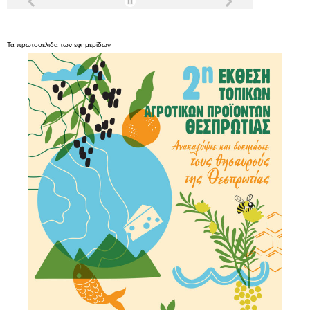
Τα
πρωτοσέλιδα
των
εφημερίδων