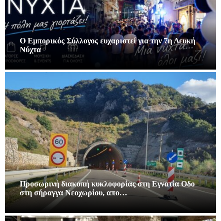
Ο Εμπορικός Σύλλογος ευχαριστεί για την 7η Λευκή
Νύχτα
Προσωρινή διακοπή κυκλοφορίας στη Εγνατία Οδο
στη σήραγγα Νεοχωρίου, απο…