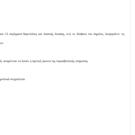
που 15 στρέμματα θαμνώδους και δασικής έκτασης, ενώ το δύσβατο του σημείου, δυσχεραίνει τις
ων.
, αναμένεται να δώσει η σχετική έρευνα της πυροσβεστικής υπηρεσιας.
ριστικά στιγμιότυπα