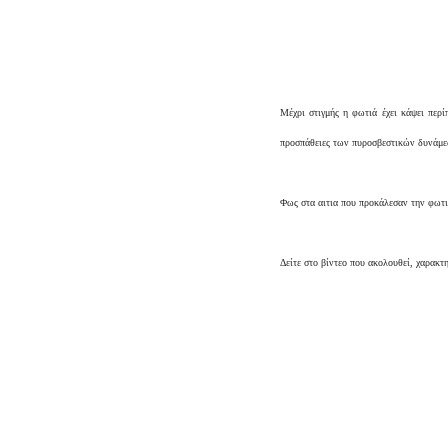
Μέχρι στιγμής η φωτιά έχει κάψει περί
προσπάθειες των πυροσβεστικών δυνάμε
Φως στα αιτια που προκάλεσαν την φωτιά
Δείτε στο βίντεο που ακολουθεί, χαρακτη