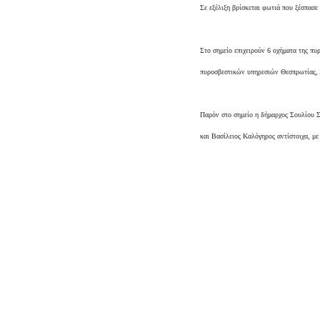
Σε εξέλιξη βρίσκεται φωτιά που ξέσπασε
Στο σημείο επιχειρούν 6 οχήματα της πυ
πυροσβεστικών υπηρεσιών Θεσπρωτίας, Λ
Παρόν στο σημείο η δήμαρχος Σουλίου 
και Βασίλειος Καλόγηρος αντίστοιχα, μ