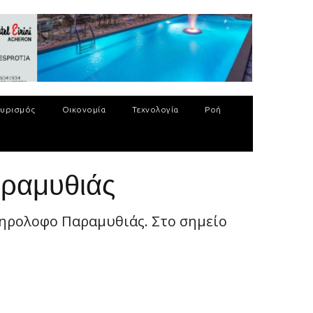
υρισμός
Οικονομία
Τεχνολογία
Ροή
αραμυθιάς
 Ξηρολοφο Παραμυθιάς. Στο σημείο