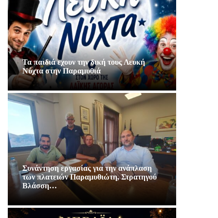
Τα παιδιά εχουν την δική τους Λευκή
Νύχτα στην Παραμυθιά
Συνάντηση εργασίας για την ανάπλαση
των πλατειών Παραμυθιώτη, Στρατηγού
Βλάσση…