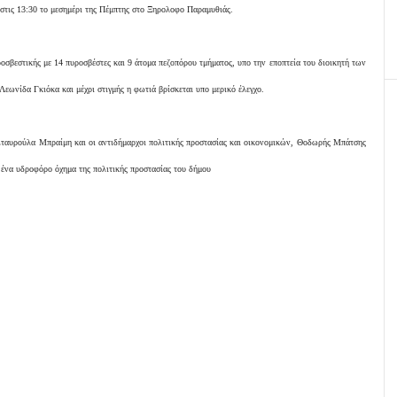
 στις 13:30 το μεσημέρι της Πέμπτης στο Ξηρολοφο Παραμυθιάς.
ροσβεστικής με 14 πυροσβέστες και 9 άτομα πεζοπόρου τμήματος, υπο την εποπτεία του διοικητή των
εωνίδα Γκιόκα και μέχρι στιγμής η φωτιά βρίσκεται υπο μερικό έλεγχο.
Σταυρούλα Μπραίμη και οι αντιδήμαρχοι πολιτικής προστασίας και οικονομικών, Θοδωρής Μπάτσης
ε ένα υδροφόρο όχημα της
πολιτικής προστασίας του δήμου