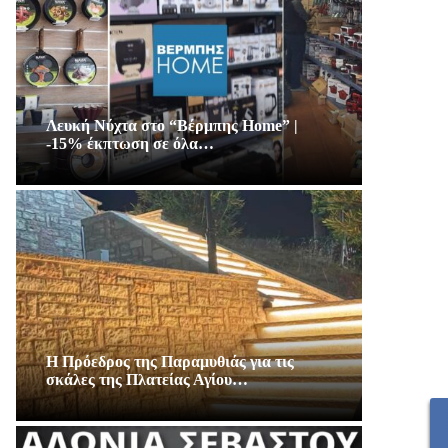
Λευκή Νύχτα στο “Βέρμπης Home” |
-15% έκπτωση σε όλα…
Η Πρόεδρος της Παραμυθιάς για τις
σκάλες της Πλατείας Αγίου…