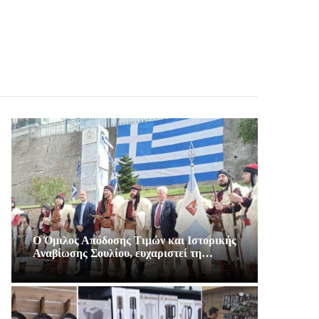
Ο Όμιλος Απόδοσης Τιμών και Ιστορικής
Αναβίωσης Σουλίου, ευχαριστεί τη…