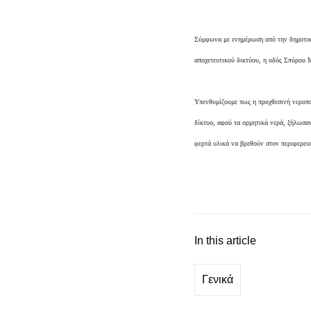
Σύμφωνα με ενημέρωση από την δημοτική
αποχετευτικού δικτύου, η οδός Σπύρου 
Υπενθυμίζουμε πως η προχθεσινή νεροπ
δίκτυο, αφού τα ορμητικά νερά, ξήλωσα
φερτά υλικά να βρεθούν στον περιφερει
In this article
Γενικά