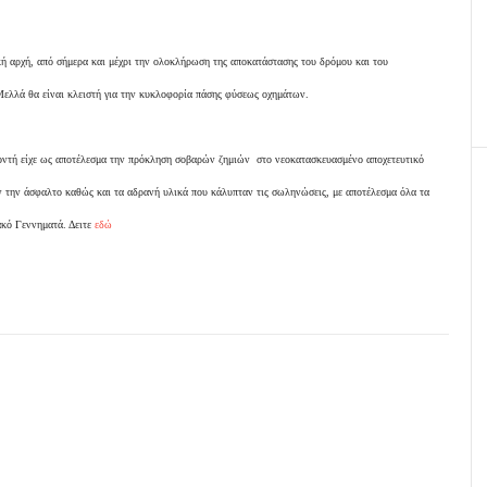
 αρχή, από σήμερα και μέχρι την ολοκλήρωση της αποκατάστασης του δρόμου και του
Μελλά θα είναι κλειστή για την κυκλοφορία πάσης φύσεως οχημάτων.
οντή είχε ως αποτέλεσμα την πρόκληση σοβαρών ζημιών στο νεοκατασκευασμένο αποχετευτικό
ν την άσφαλτο καθώς και τα αδρανή υλικά που κάλυπταν τις σωληνώσεις, με αποτέλεσμα όλα τα
ακό Γεννηματά. Δειτε
εδώ