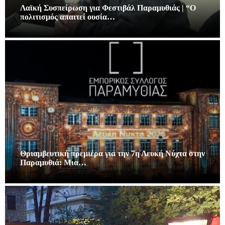
Λαϊκή Συσπείρωση για Φεστιβάλ Παραμυθιάς | “Ο
πολιτισμός απαιτεί ουσία…
Θριαμβευτική πρεμιέρα για την 7η Λευκή Νύχτα στην
Παραμυθιά: Μια…