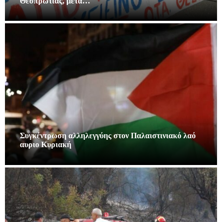
Θεσπρωτίας, μετά…
Συγκέντρωση αλληλεγγύης στον Παλαιστινιακό λαό
αυριο Κυριακή