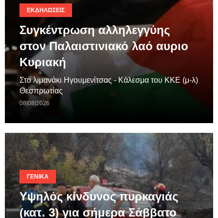
ΕΚΔΗΛΏΣΕΙΣ
Συγκέντρωση αλληλεγγύης
στον Παλαιστινιακό λαό αυριο
Κυριακή
Στο λιμανάκι Ηγουμενίτσας - Κάλεσμα του ΚΚΕ (μ-λ)
Θεσπρωτίας
08|08|2026
ΓΕΝΙΚΆ
Υψηλός κίνδυνος πυρκαγιάς
(κατ. 3) για σήμερα Σάββατο