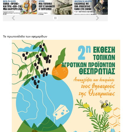
Τα
πρωτοσέλιδα
των
εφημερίδων