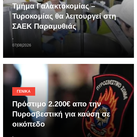
Τμήμα Γαλακτοκομίας –
Τυροκομίας θα λειτουργεί στη
ΣΑΕΚ Παραμυθιάς
.
07|08|2026
ΓΕΝΙΚΆ
Πρόστιμο 2.200€ απο την
Πυροσβεστική για καύση σε
οικόπεδο
.