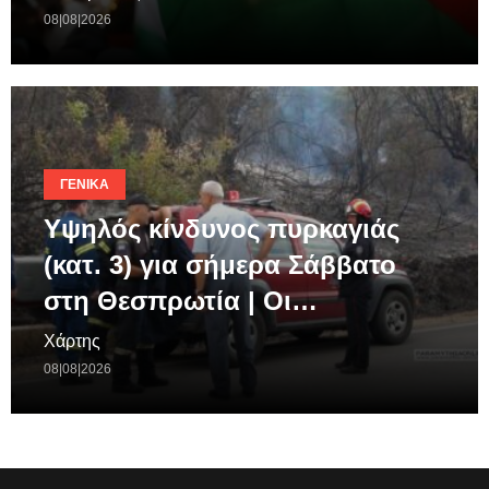
08|08|2026
ΓΕΝΙΚΆ
Υψηλός κίνδυνος πυρκαγιάς
(κατ. 3) για σήμερα Σάββατο
στη Θεσπρωτία | Οι…
Χάρτης
08|08|2026