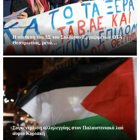
Η σύνθεση του ΔΣ του Συλλόγου Εργαζομένων ΟΤΑ
Θεσπρωτίας, μετά…
Συγκέντρωση αλληλεγγύης στον Παλαιστινιακό λαό
αυριο Κυριακή