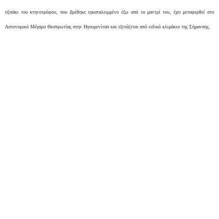
τζιπάκι του κτηνοτρόφου, που βρέθηκε εγκαταλειμμένο έξω από το μαντρί του, έχει μεταφερθεί στο
Αστυνομικό Μέγαρο Θεσπρωτίας στην Ηγουμενίτσα και εξετάζεται από ειδικό κλιμάκιο της Σήμανσης.