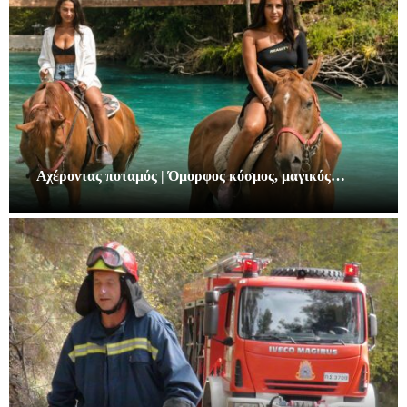
Αχέροντας ποταμός | Όμορφος κόσμος, μαγικός…