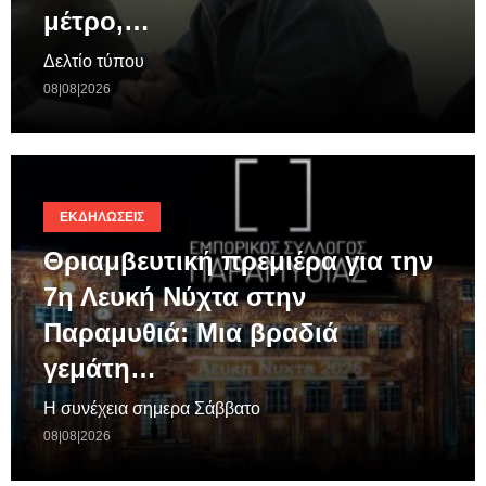
μέτρο,…
Δελτίο τύπου
08|08|2026
ΕΚΔΗΛΏΣΕΙΣ
Θριαμβευτική πρεμιέρα για την
7η Λευκή Νύχτα στην
Παραμυθιά: Μια βραδιά
γεμάτη…
Η συνέχεια σημερα Σάββατο
08|08|2026