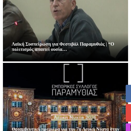
Λαϊκή Συσπείρωση για Φεστιβάλ Παραμυθιάς | “Ο
πολιτισμός απαιτεί ουσία…
Θριαμβευτική πρεμιέρα για την 7η Λευκή Νύχτα στην