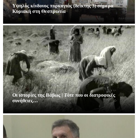
Υψηλός κίνδυνος πυρκαγιάς (δείκτης 3) σήμερα
Κυριακή στη Θεσπρωτία
Οι ιστορίες της Βάβως | Τότε που οι διατροφικές
συνήθειες…