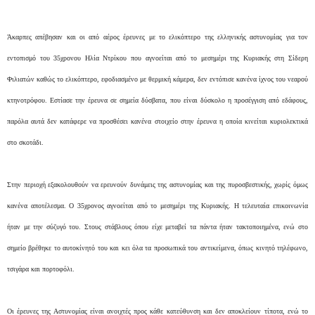
Άκαρπες απέβησαν και οι από αέρος έρευνες με το ελικόπτερο της ελληνικής αστυνομίας για τον
εντοπισμό του 35χρονου Ηλία Ντρίκου που αγνοείται από το μεσημέρι της Κυριακής στη Σίδερη
Φιλιατών καθώς το ελικόπτερο, εφοδιασμένο με θερμική κάμερα, δεν εντόπισε κανένα ίχνος του νεαρού
κτηνοτρόφου. Εστίασε την έρευνα σε σημεία δύσβατα, που είναι δύσκολο η προσέγγιση από εδάφους,
παρόλα αυτά δεν κατάφερε να προσθέσει κανένα στοιχείο στην έρευνα η οποία κινείται κυριολεκτικά
στο σκοτάδι.
Στην περιοχή εξακολουθούν να ερευνούν δυνάμεις της αστυνομίας και της πυροσβεστικής, χωρίς όμως
κανένα αποτέλεσμα. Ο 35χρονος αγνοείται από το μεσημέρι της Κυριακής. Η τελευταία επικοινωνία
ήταν με την σύζυγό του. Στους στάβλους όπου είχε μεταβεί τα πάντα ήταν τακτοποιημένα, ενώ στο
σημείο βρέθηκε το αυτοκίνητό του και κει όλα τα προσωπικά του αντικείμενα, όπως κινητό τηλέφωνο,
τσιγάρα και πορτοφόλι.
Οι έρευνες της Αστυνομίας είναι ανοιχτές προς κάθε κατεύθυνση και δεν αποκλείουν τίποτα, ενώ το