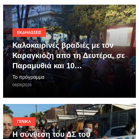
ΕΚΔΗΛΏΣΕΙΣ
Καλοκαιρινές βραδιές με τον
Καραγκιόζη απο τη Δευτέρα, σε
Παραμυθιά και 10…
Το πρόγραμμα
08|08|2026
ΓΕΝΙΚΆ
Η σύνθεση του ΔΣ του