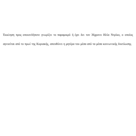
Έκκληση προς οποιονδήποτε γνωρίζει το παραμικρό ή έχει δει τον 36χρονο Ηλία Ντρίκο, ο οποίος
αγνοείται από το πρωί της Κυριακής, απευθύνει η μητέρα του μέσα από τα μέσα κοινωνικής δικτύωσης.