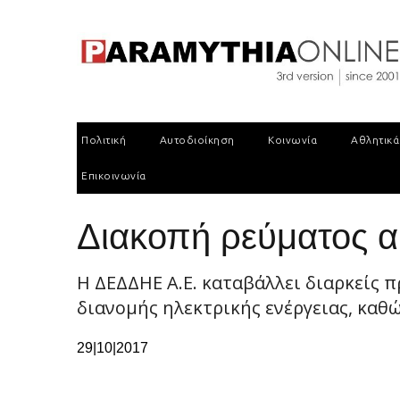
Πολιτική
Αυτοδιοίκηση
Κοινωνία
Αθλητικά
Επικοινωνία
Διακοπή ρεύματος α
H ΔΕΔΔΗΕ Α.Ε. καταβάλλει διαρκείς 
διανομής ηλεκτρικής ενέργειας, καθώ
29|10|2017