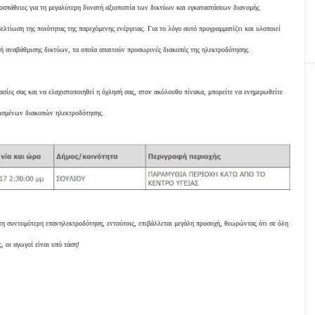
σπάθειες για τη μεγαλύτερη δυνατή αξιοπιστία των δικτύων και εγκαταστάσεων διανομής
βελτίωση της ποιότητας της παρεχόμενης ενέργειας. Για το λόγο αυτό προγραμματίζει και υλοποιεί
 ή αναβάθμισης δικτύων, τα οποία απαιτούν προσωρινές διακοπές της ηλεκτροδότησης.
ασίες σας και να ελαχιστοποιηθεί η όχλησή σας, στον ακόλουθο πίνακα, μπορείτε να ενημερωθείτε
ατισμένων διακοπών ηλεκτροδότησης.
τη συντομότερη επανηλεκτροδότηση, εντούτοις, επιβάλλεται μεγάλη προσοχή, θεωρώντας ότι σε όλη
, οι αγωγοί είναι υπό τάση!