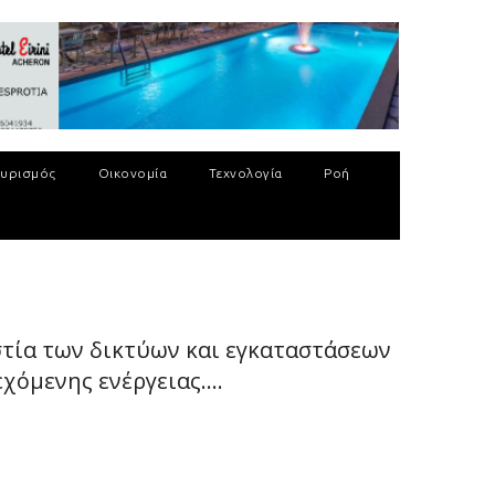
υρισμός
Οικονομία
Τεχνολογία
Ροή
στία των δικτύων και εγκαταστάσεων
όμενης ενέργειας....