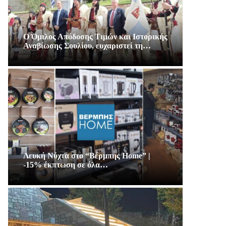
Ο Όμιλος Απόδοσης Τιμών και Ιστορικής
Αναβίωσης Σουλίου, ευχαριστεί τη…
Λευκή Νύχτα στο “Βέρμπης Home” |
-15% έκπτωση σε όλα…