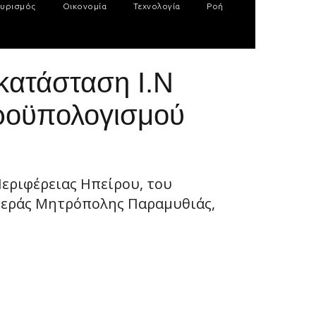
υρισμός
Οικονομία
Τεχνολογία
Ροή
κατάσταση Ι.Ν
προϋπολογισμού
εριφέρειας Ηπείρου, του
Ιεράς Μητρόπολης Παραμυθιάς,