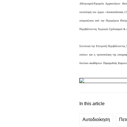
Αθλητισμού/Εφορεία Αρχαιοτήτων Θεσ
υλοποίηση του έργου «Αποκατάσταση Ι.Ν
εκπροσώπου από την Περιφέρεια Ηπείρ
Περιβάλλοντος Χωρικού Σχεδιασμού & Αν
Συνολικά την Επιτροπή Περιβάλλοντος 
οποίων και η τροποποίηση της υπογραφ
δικτύου ακαθάρτων Παραμυθιάς Καρυωτ
In this article
Αυτοδιοίκηση
Πετ