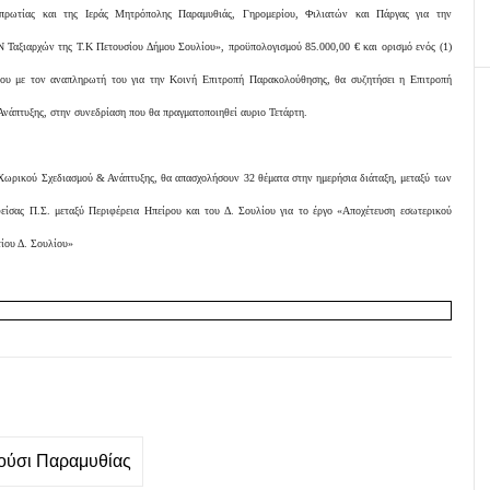
πρωτίας και της Ιεράς Μητρόπολης Παραμυθιάς, Γηρομερίου, Φιλιατών και Πάργας για την
 Ταξιαρχών της Τ.Κ Πετουσίου Δήμου Σουλίου», προϋπολογισμού 85.000,00 € και ορισμό ενός (1)
ου με τον αναπληρωτή του για την Κοινή Επιτροπή Παρακολούθησης, θα συζητήσει η Επιτροπή
άπτυξης, στην συνεδρίαση που θα πραγματοποιηθεί αυριο Τετάρτη.
Χωρικού Σχεδιασμού & Ανάπτυξης, θα απασχολήσουν 32 θέματα στην ημερήσια διάταξη, μεταξύ των
είσας Π.Σ. μεταξύ Περιφέρεια Ηπείρου και του Δ. Σουλίου για το έργο «Αποχέτευση εσωτερικού
ίου Δ. Σουλίου»
ούσι Παραμυθίας