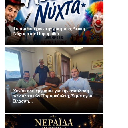
Τα παιδιά εχουν την δική τους Λευκή
Νύχτα στην Παραμυθιά
Συνάντηση εργασίας για την ανάπλαση
των πλατειών Παραμυθιώτη, Στρατηγού
Βλάσση…