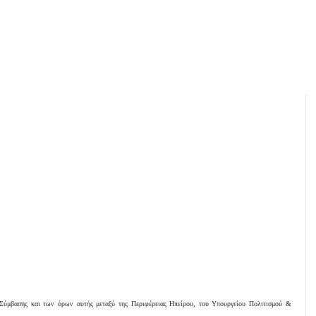
Σύμβασης και των όρων αυτής μεταξύ της Περιφέρειας Ηπείρου, του Υπουργείου Πολιτισμού &