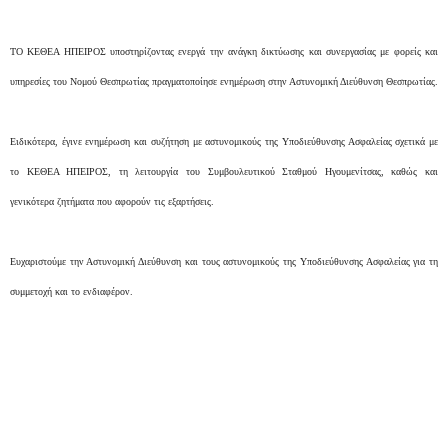
TO ΚΕΘΕΑ ΗΠΕΙΡΟΣ υποστηρίζοντας ενεργά την ανάγκη δικτύωσης και συνεργασίας με φορείς και
υπηρεσίες του Νομού Θεσπρωτίας πραγματοποίησε ενημέρωση στην Αστυνομική Διεύθυνση Θεσπρωτίας.
Ειδικότερα, έγινε ενημέρωση και συζήτηση με αστυνομικούς της Υποδιεύθυνσης Ασφαλείας σχετικά με
το ΚΕΘΕΑ HΠΕΙΡΟΣ, τη λειτουργία του Συμβουλευτικού Σταθμού Ηγουμενίτσας, καθώς και
γενικότερα ζητήματα που αφορούν τις εξαρτήσεις.
Ευχαριστούμε την Αστυνομική Διεύθυνση και τους αστυνομικούς της Υποδιεύθυνσης Ασφαλείας για τη
συμμετοχή και το ενδιαφέρον.