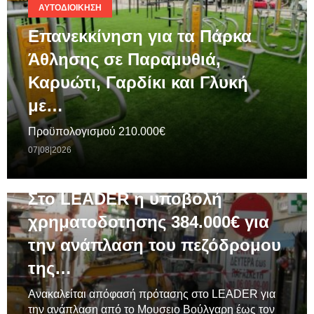
ΑΥΤΟΔΙΟΊΚΗΣΗ
Επανεκκίνηση για τα Πάρκα
Άθλησης σε Παραμυθιά,
Καρυώτι, Γαρδίκι και Γλυκή
με…
Προϋπολογισμού 210.000€
07|08|2026
ΓΕΝΙΚΆ
Στο LEADER η υποβολή
χρηματοδοτησης 384.000€ για
την ανάπλαση του πεζόδρομου
της…
Ανακαλείται απόφασή πρότασης στο LEADER για
την ανάπλαση από το Μουσειο Βούλγαρη έως τον