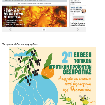
Τα
πρωτοσέλιδα
των
εφημερίδων