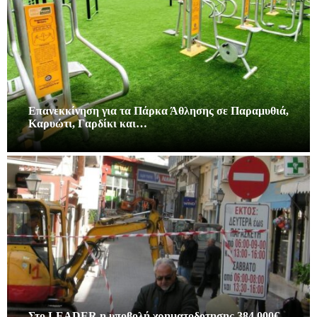
Επανεκκίνηση για τα Πάρκα Άθλησης σε Παραμυθιά,
Καρυώτι, Γαρδίκι και…
Στο LEADER η υποβολή χρηματοδοτησης 384.000€