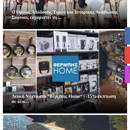
Ο Όμιλος Απόδοσης Τιμών και Ιστορικής Αναβίωσης
Σουλίου, ευχαριστεί τη…
Λευκή Νύχτα στο “Βέρμπης Home” | -15% έκπτωση
σε όλα…