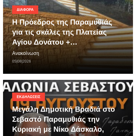
ΔΙΆΦΟΡΑ
Η Πρόεδρος της Παραμυθιάς
για τις σκάλες της Πλατείας
Αγίου Δονάτου +…
Ανακοίνωση
05|08|2026
ΕΚΔΗΛΏΣΕΙΣ
Μεγάλη Δημοτική Βραδιά στο
Σεβαστό Παραμυθιάς την
Κυριακή με Νίκο Δάσκαλο,