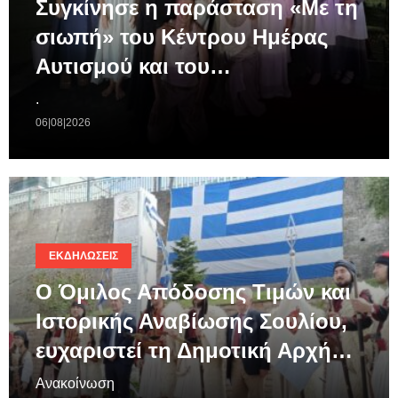
Συγκίνησε η παράσταση «Με τη
σιωπή» του Κέντρου Ημέρας
Αυτισμού και του…
.
06|08|2026
ΕΚΔΗΛΏΣΕΙΣ
Ο Όμιλος Απόδοσης Τιμών και
Ιστορικής Αναβίωσης Σουλίου,
ευχαριστεί τη Δημοτική Αρχή…
Ανακοίνωση