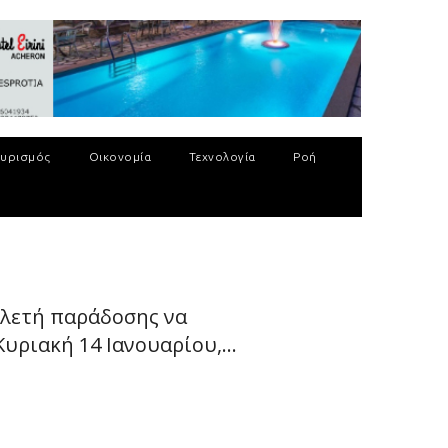
υρισμός
Οικονομία
Τεχνολογία
Ροή
ελετή παράδοσης να
υριακή 14 Ιανουαρίου,...