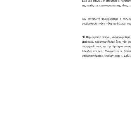
Ένα νέο απινιδωτή απόκτησε ο πολιτιστ
της κοπής της πρωτοχρονιάτικης πίτας, 
Τον απινιδωτή προμηθεύτηκε ο σύλλογ
σύμβουλο Αντιγόνη Φίλη να δηλώνει σχε
“H Περιφέρεια Ηπείρου, ανταποκρίθηκε 
Πειραιώς, προμηθευτήκαμε έναν νέο απι
συνεργασία τους και την άμεση ανταπόκ
Ελλάδος και Δυτ. Μακεδονίας κ. Αντώ
υποκαταστήματος Ηγουμενίτσας κ. Στέλ