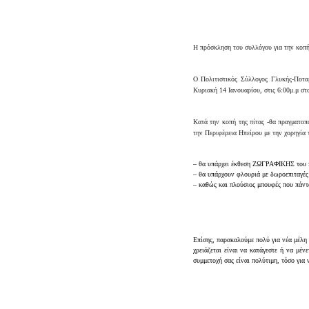
Η πρόσκληση του συλλόγου για την κοπή
Ο Πολιτιστικός Σύλλογος Γλυκής-Ποτα
Κυριακή 14 Ιανουαρίου, στις 6:00μ.μ στ
Κατά την κοπή της πίτας -θα πραγματοπ
την Περιφέρεια Ηπείρου με την χορηγία 
–
θα υπάρχει έκθεση ΖΩΓΡΑΦΙΚΗΣ του π
– θα υπάρχουν φλουριά με δωροεπιταγές
– καθώς και πλούσιος μπουφές που πάντ
Επίσης, παρακαλούμε πολύ για νέα μέλη
χρειάζεται είναι να κατάγεστε ή να μέ
συμμετοχή σας είναι πολύτιμη, τόσο για 