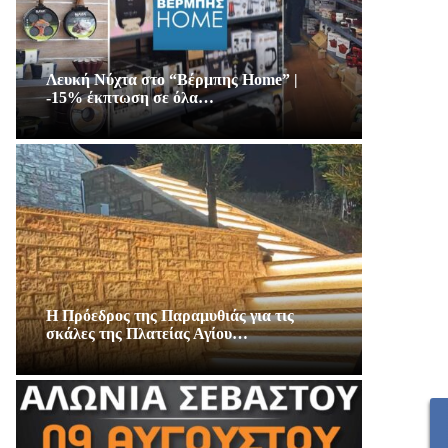
Λευκή Νύχτα στο “Βέρμπης Home” |
-15% έκπτωση σε όλα…
Η Πρόεδρος της Παραμυθιάς για τις
σκάλες της Πλατείας Αγίου…