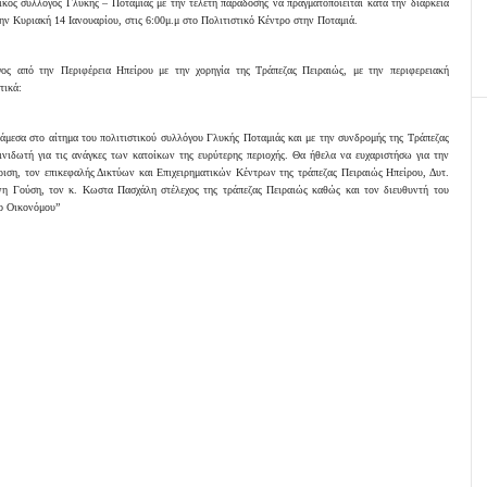
ικός σύλλογος Γλυκής – Ποταμιάς με την τελετή παράδοσης να πραγματοποιείται κατά την διάρκεια
την Κυριακή 14 Ιανουαρίου, στις 6:00μ.μ στο Πολιτιστικό Κέντρο στην Ποταμιά.
ος από την Περιφέρεια Ηπείρου με την χορηγία της Τράπεζας Πειραιώς, με την περιφερειακή
τικά:
άμεσα στο αίτημα του πολιτιστικού συλλόγου Γλυκής Ποταμιάς και με την συνδρομής της Τράπεζας
νιδωτή για τις ανάγκες των κατοίκων της ευρύτερης περιοχής. Θα ήθελα να ευχαριστήσω για την
ριση, τον επικεφαλής Δικτύων και Επιχειρηματικών Κέντρων της τράπεζας Πειραιώς Ηπείρου, Δυτ.
νη Γούση, τον κ. Κωστα Πασχάλη στέλεχος της τράπεζας Πειραιώς καθώς και τον διευθυντή του
ιο Οικονόμου”