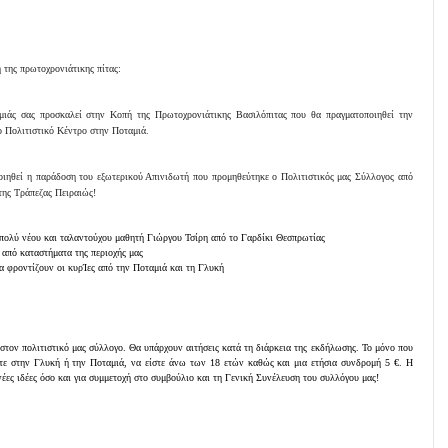
 της πρωτοχρονιάτικης πίτας:
μιάς σας προσκαλεί στην Κοπή της Πρωτοχρονιάτικης Βασιλόπιτας που θα πραγματοποιηθεί την
ο Πολιτιστικό Κέντρο στην Ποταμιά.
οιηθεί η παράδοση του εξωτερικού Απινιδωτή που προμηθεύτηκε ο Πολιτιστικός μας Σύλλογος από
της Τράπεζας Πειραιώς!
ολύ νέου και ταλαντούχου μαθητή Γιώργου Τσίρη από το Γαρδίκι Θεσπρωτίας
 από καταστήματα της περιοχής μας
α φροντίζουν οι κυρΊες από την Ποταμιά και τη Γλυκή
 στον πολιτιστικό μας σύλλογο.
Θα υπάρχουν αιτήσεις κατά τη διάρκεια της εκδήλωσης. Το μόνο που
νετε στην Γλυκή ή την Ποταμιά, να είστε άνω των 18 ετών καθώς και μια ετήσια συνδρομή 5 €. Η
νέες ιδέες όσο και για συμμετοχή στο συμβούλιο και τη Γενική Συνέλευση του συλλόγου μας!