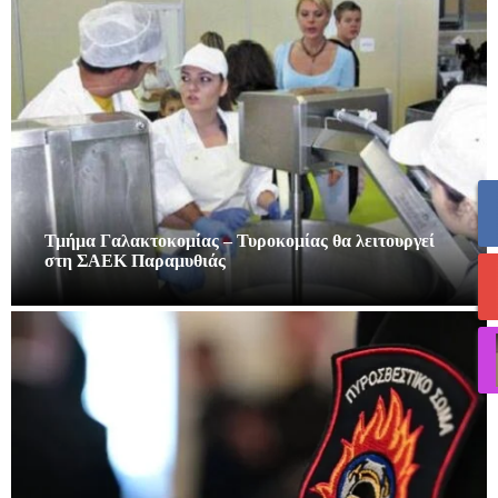
Τμήμα Γαλακτοκομίας – Τυροκομίας θα λειτουργεί
στη ΣΑΕΚ Παραμυθιάς