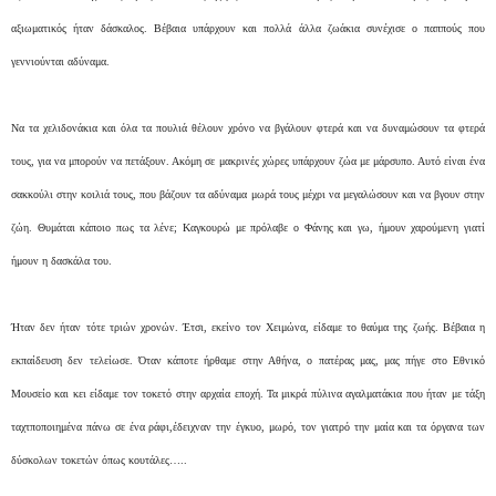
αξιωματικός ήταν δάσκαλος. Βέβαια υπάρχουν και πολλά άλλα ζωάκια συνέχισε ο παππούς που
γεννιούνται αδύναμα.
Να τα χελιδονάκια και όλα τα πουλιά θέλουν χρόνο να βγάλουν φτερά και να δυναμώσουν τα φτερά
τους, για να μπορούν να πετάξουν. Ακόμη σε μακρινές χώρες υπάρχουν ζώα με μάρσυπο. Αυτό είναι ένα
σακκούλι στην κοιλιά τους, που βάζουν τα αδύναμα μωρά τους μέχρι να μεγαλώσουν και να βγουν στην
ζώη. Θυμάται κάποιο πως τα λένε; Καγκουρώ με πρόλαβε ο Φάνης και γω, ήμουν χαρούμενη γιατί
ήμουν η δασκάλα του.
Ήταν δεν ήταν τότε τριών χρονών. Έτσι, εκείνο τον Χειμώνα, είδαμε το θαύμα της ζωής. Βέβαια η
εκπαίδευση δεν τελείωσε. Όταν κάποτε ήρθαμε στην Αθήνα, ο πατέρας μας, μας πήγε στο Εθνικό
Μουσείο και κει είδαμε τον τοκετό στην αρχαία εποχή. Τα μικρά πύλινα αγαλματάκια που ήταν με τάξη
ταχτποποιημένα πάνω σε ένα ράφι,έδειχναν την έγκυο, μωρό, τον γιατρό την μαία και τα όργανα των
δύσκολων τοκετών όπως κουτάλες…..