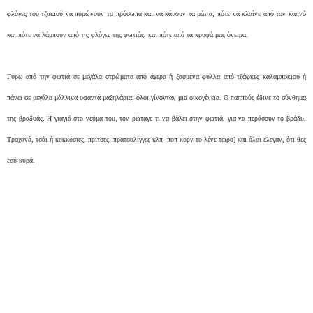
φλόγες του τζακιού να πυρώνουν τα πρόσωπα και να κάνουν τα μάτια, πότε να κλαίνε από τον καπνό
και πότε να λάμπουν από τις φλόγες της φωτιάς, και πότε από τα κρυφά μας όνειρα.
Γύρω από την φωτιά σε μεγάλα στρώματα από άχερα ή ξασμένα φύλλα από τζάφκες καλαμποκιού ή
πάνω σε μεγάλα μάλλινα υφαντά μαξηλάρια, όλοι γίνονταν μια οικογένεια. Ο παππούς έδινε το σύνθημα
της βραδυάς. Η γιαγιά στο νεύμα του, τον ρώταγε τι να βάλει στην φωτιά, για να περάσουν το βράδυ.
Τραχανά, τσάι ή κοκκόσιες, πρίτσες, πρατσαλίγγες κλπ- ποπ κορν το λένε τώρα] και όλοι έλεγαν, ότι θες
εσύ κυρά.