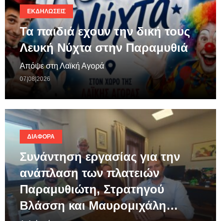
ΕΚΔΗΛΏΣΕΙΣ
Τα παιδιά εχουν την δική τους
Λευκή Νύχτα στην Παραμυθιά
Απόψε στη Λαϊκή Αγορά
07|08|2026
ΔΙΆΦΟΡΑ
Συνάντηση εργασίας για την
ανάπλαση των πλατειών
Παραμυθιώτη, Στρατηγού
Βλάσση και Μαυρομιχάλη…