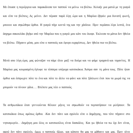
Με έπιασε η περιέργεια και παρακάλεσα τον παππού να μείνω να βλέπω. Άλλαξε μια ματιά με τη γιαγιά
και είπε να βλέπεις; Ας μείνει. Δεν πέρασε παρά λίγη ώρα και η Μαρίκα έβγαλε μια δυνατή φωνή,
μπεεεεε και σηκώθηκε όρθια. Η γιαγιά πήγε κοντά της και την χάιδευε. Πριν περάσου λίγα λεπτά, ένα
άσχημο σακουλάκι βγήκε από την Μαρίκα που η γιαγιά μου κάτι του έκοψε. Έκλεισα τα μάτια δεν ήθελα
να βλέπω. Πήγαινε μέσα, μου είπε ο παππούς και έφυγα ευχαρίστως. Δεν ήθελα πια να βλέπω.
Μετά απο λίγη ώρα, μας φώναξαν να πάμε όλοι μαζί να δούμε και να φάμε τραχανά και τηγανίτες. Η
Μαρίκα μας κουρασμένη έγλυφε τα τέσσερα υπέροχα κατσικάκια. Άσπρα σαν τη μάνα τους. Πότε ήταν
όρθια και έσπρωχνε πότε το ένα και πότε το άλλο να φάνε και πότε ξάπλωνε έτσι που τα μωρά της να
μπορούν να πίνουν γάλα…. Βλέπετε μας λέει ο παππούς.
Τα ανθρωπάκια όταν γεννιούνται θέλουν μήνες να σηκωθούν να περπατήσουν να μιλήσουν. Τα
κατσικάκια όπως αμέσως όρθια. -Και δεν πάνε και σχολείο είπε ο Δημήτρης, που τότε πήγαινε στο
νηπιαγωγείο.. -Δημήτρη μου όλες οι κατσικούλες είναι δασκάλες. Και γω ήθελα να πω όχι δεν είναι,
αφού δεν πάνε σχολείο, όμως ο παππούς ήξερε, και κάποτε θα μας τα μάθαινε και μας. Πριν γίνει