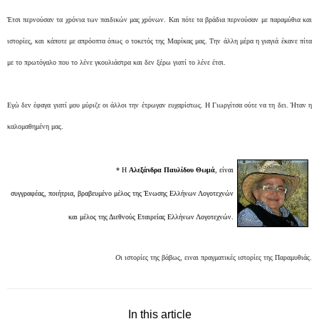
Έτσι περνούσαν τα χρόνια των παιδικών μας χρόνων. Και πότε τα βράδια περνούσαν με παραμύθια και
ιστορίες, και κάποτε με απρόοπτα όπως ο τοκετός της Μαρίκας μας. Την άλλη μέρα η γιαγιά έκανε πίτα
με το πρωτόγαλο που το λένε γκουλιάστρα και δεν ξέρω γιατί το λένε έτσι.
Εγώ δεν έφαγα γιατί μου μύριζε οι άλλοι την έτρωγαν ευχαρίστως. Η Γιωργίτσα ούτε να τη δει. Ήταν η
καλομαθημένη μας.
* H
Αλεξάνδρα Παυλίδου Θωμά
, είναι
συγγραφέας, ποιήτρια, βραβευμένο μέλος της Ένωσης Ελλήνων Λογοτεχνών
και μέλος της Διεθνoύς Εταιρείας Ελλήνων Λογοτεχνών.
Ο
ι ιστορίες της βάβως, ειναι πραγματικές ιστορίες της Παραμυθιάς.
In this article