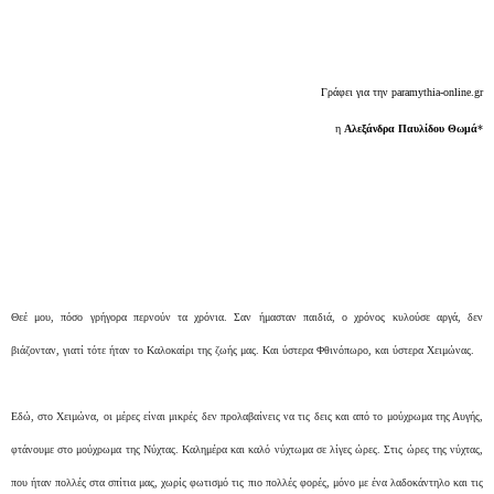
Γράφει για την paramythia-online.gr
η
Αλεξάνδρα Παυλίδου Θωμά
*
Θεέ μου, πόσο γρήγορα περνούν τα χρόνια. Σαν ήμασταν παιδιά, ο χρόνος κυλούσε αργά, δεν
βιάζονταν, γιατί τότε ήταν το Καλοκαίρι της ζωής μας. Και ύστερα Φθινόπωρο, και ύστερα Χειμώνας.
Εδώ, στο Χειμώνα, οι μέρες είναι μικρές δεν προλαβαίνεις να τις δεις και από το μούχρωμα της Αυγής,
φτάνουμε στο μούχρωμα της Νύχτας. Καλημέρα και καλό νύχτωμα σε λίγες ώρες. Στις ώρες της νύχτας,
που ήταν πολλές στα σπίτια μας, χωρίς φωτισμό τις πιο πολλές φορές, μόνο με ένα λαδοκάντηλο και τις