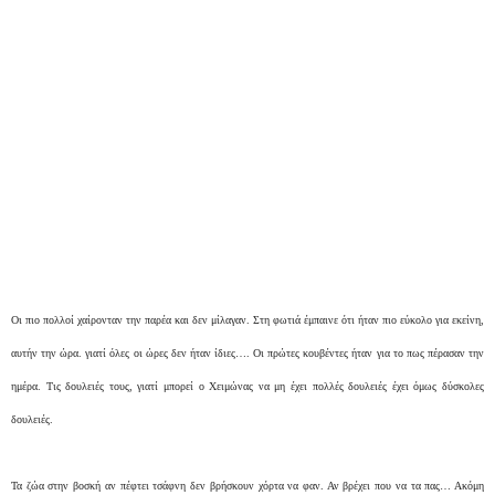
Οι πιο πολλοί χαίρονταν την παρέα και δεν μίλαγαν. Στη φωτιά έμπαινε ότι ήταν πιο εύκολο για εκείνη,
αυτήν την ώρα. γιατί όλες οι ώρες δεν ήταν ίδιες…. Οι πρώτες κουβέντες ήταν για το πως πέρασαν την
ημέρα. Τις δουλειές τους, γιατί μπορεί ο Χειμώνας να μη έχει πολλές δουλειές έχει όμως δύσκολες
δουλειές.
Τα ζώα στην βοσκή αν πέφτει τσάφνη δεν βρήσκουν χόρτα να φαν. Αν βρέχει που να τα πας… Ακόμη