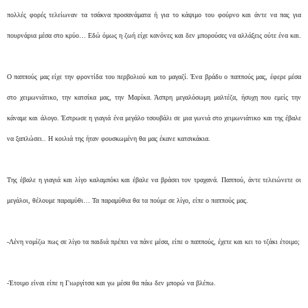
πολλές φορές τελείωναν τα τσάκνα προσανάματα ή για το κάψιμο του φούρνο και άντε να πας για
πουρνάρια μέσα στο κρύο… Εδώ όμως η ζωή είχε κανόνες και δεν μπορούσες να αλλάξεις ούτε ένα και.
Ο παππούς μας είχε την φροντίδα του περβολιού και το μαγαζί. Ένα βράδυ ο παππούς μας, έφερε μέσα
στο χειμωνιάτικο, την κατσίκα μας, την Μαρίκα. Ά
σπρη μεγαλόσωμη μαλτέζα, ήσυχη που εμείς την
κάναμε και άλογο. Έστρωσε η γιαγιά ένα μεγάλο τσουβάλι σε μια γωνιά στο χειμωνιάτικο και της έβαλε
να ξαπλώσει.. Η κοιλιά της ήταν φουσκωμένη θα μας έκανε κατσικάκια.
Της έβαλε η γιαγιά και λίγο καλαμπόκι και έβαλε να βράσει τον τραχανά. Παππού, άντε τελειώνετε οι
μεγάλοι, θέλουμε παραμύθι… Τα παραμύθια θα τα πούμε σε λίγο, είπε ο παππούς μας.
-Λένη νομίζω πως σε λίγο τα παιδιά πρέπει να πάνε μέσα, είπε ο παππούς, έχετε και κει το τζάκι έτοιμο;
-Έτοιμο είναι είπε η Γιωργίτσα και γω μέσα θα πάω δεν μπορώ να βλέπω.