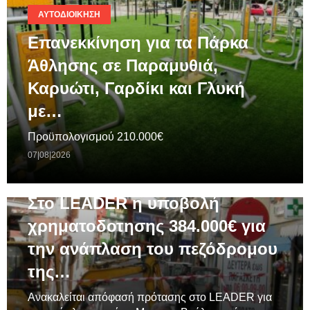
ΑΥΤΟΔΙΟΊΚΗΣΗ
Επανεκκίνηση για τα Πάρκα
Άθλησης σε Παραμυθιά,
Καρυώτι, Γαρδίκι και Γλυκή
με…
Προϋπολογισμού 210.000€
07|08|2026
ΓΕΝΙΚΆ
Στο LEADER η υποβολή
χρηματοδοτησης 384.000€ για
την ανάπλαση του πεζόδρομου
της…
Ανακαλείται απόφασή πρότασης στο LEADER για