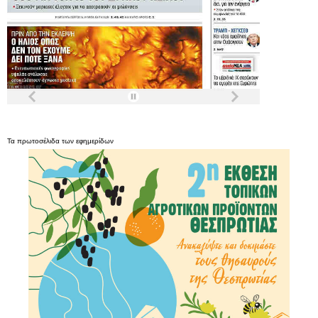
Τα
πρωτοσέλιδα
των
εφημερίδων