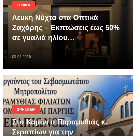
ΓΕΝΙΚΆ
Λευκή Νύχτα στα Οπτικά
Ζαχάρης – Εκπτώσεις έως 50%
σε γυαλιά ηλίου…
.
05|08|2026
ΘΡΗΣΚΕΊΑ
Στο Καμίνι ο Παραμυθιάς κ.
Σεραπίων για την