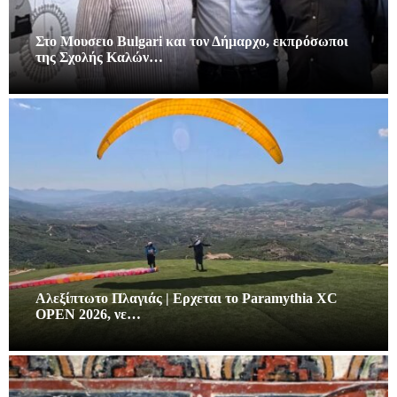
Στο Μουσειο Bulgari και τον Δήμαρχο, εκπρόσωποι
της Σχολής Καλών…
Αλεξίπτωτο Πλαγιάς | Ερχεται το Paramythia XC
OPEN 2026, νε…