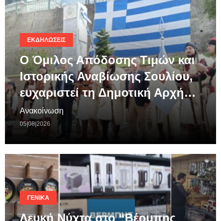
ΕΚΔΗΛΏΣΕΙΣ
Ο Όμιλος Απόδοσης Τιμών και
Ιστορικής Αναβίωσης Σουλίου,
ευχαριστεί τη Δημοτική Αρχή…
Ανακοίνωση
05|08|2026
ΓΕΝΙΚΆ
Λευκή Νύχτα στο “Βέρμπης