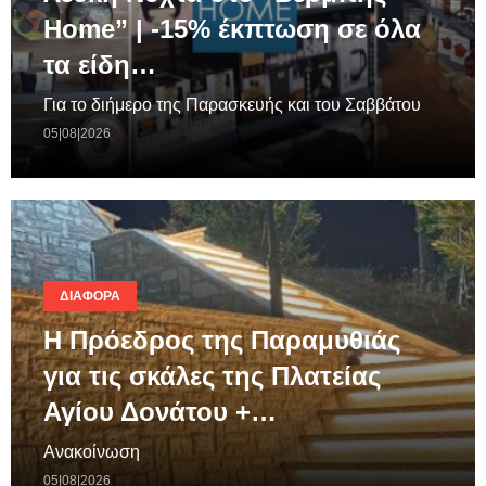
Home” | -15% έκπτωση σε όλα
τα είδη…
Για το διήμερο της Παρασκευής και του Σαββάτου
05|08|2026
ΔΙΆΦΟΡΑ
Η Πρόεδρος της Παραμυθιάς
για τις σκάλες της Πλατείας
Αγίου Δονάτου +…
Ανακοίνωση
05|08|2026