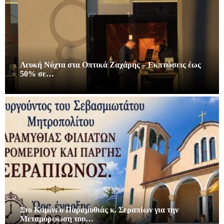
Λευκή Νύχτα στα Οπτικά Ζαχάρης – Εκπτώσεις έως
50% σε…
Στο Καμίνι ο Παραμυθιάς κ. Σεραπίων για την
Μεταμόρφωση του…