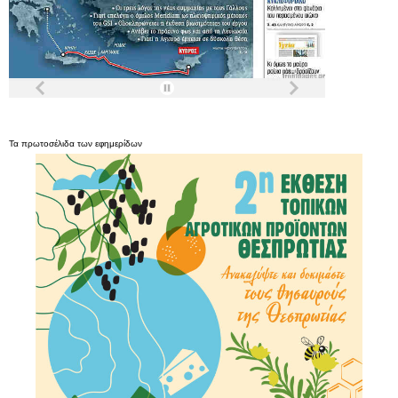
Τα
πρωτοσέλιδα
των
εφημερίδων