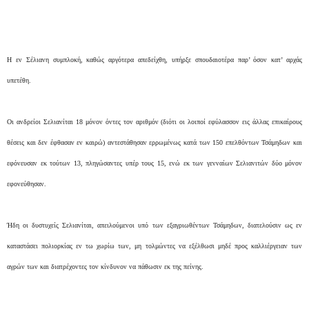
Η εν Σέλιανη συμπλοκή, καθώς αργότερα απεδείχθη, υπήρξε σπουδαιοτέρα παρ’ όσον κατ’ αρχάς
υπετέθη.
Οι ανδρείοι Σελιανίται 18 μόνον όντες τον αριθμόν (διότι οι λοιποί εφύλασσον εις άλλας επικαίρους
θέσεις και δεν έφθασαν εν καιρώ) αντεστάθησαν ερρωμένως κατά των 150 επελθόντων Τσάμηδων και
εφόνευσαν εκ τούτων 13, πληγώσαντες υπέρ τους 15, ενώ εκ των γενναίων Σελιανιτών δύο μόνον
εφονεύθησαν.
Ήδη οι δυστυχείς Σελιανίται, απειλούμενοι υπό των εξαγριωθέντων Τσάμηδων, διατελούσιν ως εν
καταστάσει πολιορκίας εν τω χωρίω των, μη τολμώντες να εξέλθωσι μηδέ προς καλλιέργειαν των
αγρών των και διατρέχοντες τον κίνδυνον να πάθωσιν εκ της πείνης.