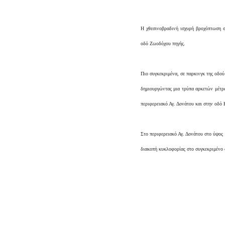
Η χθεσινοβραδινή ισχυρή βροχόπτωση σ
οδό Ζωοδόχου πηγής.
Πιο συγκεκριμένα, σε παρκινγκ της οδο
δημιουργώντας μια τρύπα αρκετών μέτρ
περιφερειακό Αγ. Δονάτου και στην οδό
Στο περιφερειακό Αγ. Δονάτου στο ύψος
διακοπή κυκλοφορίας στο συγκεκριμένο 