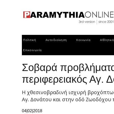
Πολιτική
Αυτοδιοίκηση
Κοινωνία
Αθλητικά
Επικοινωνία
Σοβαρά προβλήματα 
περιφερειακός Αγ. 
Η χθεσινοβραδινή ισχυρή βροχόπτω
Αγ. Δονάτου και στην οδό Ζωοδόχου π
04|02|2018