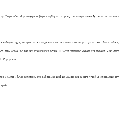
την Παραμυθιά, δημιούργησε σοβαρά προβλήματα κυρίως στο περιφερειακό Αγ. Δονάτου και στην
ύ Ζωοδόχου πηγής, τα ορμητικά νερά ξήλωσαν το τσιμέντο και παρέσυραν χώματα και αδρανή υλικά,
ων, στην όποια βρέθηκε και σταθμευμένο όχημα. Η βροχή παρέσυρε χώματα και αδρανή υλικά στον
 Κ. Καραμανλή.
 του Γαλατά, δέντρα κατέπεσαν στο οδόστρωμα μαζί με χώματα και αδρανή υλικά με αποτέλεσμα την
σημείο.