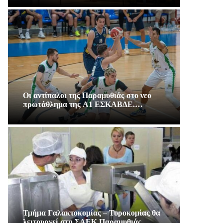
Οι αντίπαλοι της Παραμυθιάς στο νεο
πρωτάθλημα της A1 ΕΣΚΑΒΔΕ.…
Τμήμα Γαλακτοκομίας – Τυροκομίας θα
λειτουργεί στη ΣΑΕΚ Παραμυθιάς