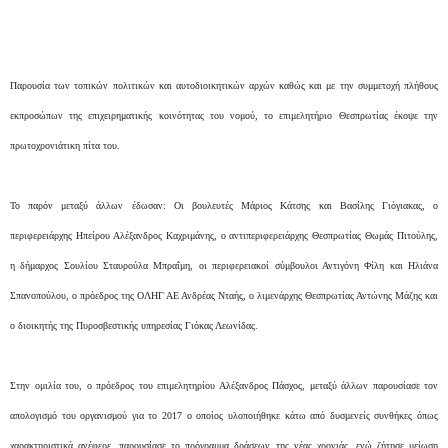
Παρουσία των τοπικών πολιτικών και αυτοδιοικητικών αρχών καθώς και με την συμμετοχή πλήθους
εκπροσώπων της επιχειρηματικής κοινότητας του νομού, το επιμελητήριο Θεσπρωτίας έκοψε την
πρωτοχρονιάτικη πίτα του.
Το παρόν μεταξύ άλλων έδωσαν: Οι βουλευτές Μάριος Κάτσης και Βασίλης Γιόγιακας, ο
περιφερειάρχης Ηπείρου Αλέξανδρος Καχριμάνης, ο αντιπεριφερειάρχης Θεσπρωτίας Θωμάς Πιτούλης,
η δήμαρχος Σουλίου Σταυρούλα Μπραΐμη, οι περιφερειακοί σύμβουλοι Αντιγόνη Φίλη και Ηλιάνα
Σπανοπούλου, ο πρόεδρος της ΟΛΗΓ ΑΕ Ανδρέας Νταής, ο λιμενάρχης Θεσπρωτίας Αντώνης Μάζης και
ο διοικητής της Πυροσβεστικής υπηρεσίας Γιόκας Λεωνίδας.
Στην ομιλία του, ο πρόεδρος του επιμελητηρίου Αλέξανδρος Πάσχος, μεταξύ άλλων παρουσίασε τον
απολογισμό του οργανισμού για το 2017 ο οποίος υλοποιήθηκε κάτω από δυσμενείς συνθήκες όπως
χαρακτηριστικά ανέφερε, παρουσίασε το πρόγραμμα δράσεων της νέας χρονιάς, ενώ ζήτησε μείωση