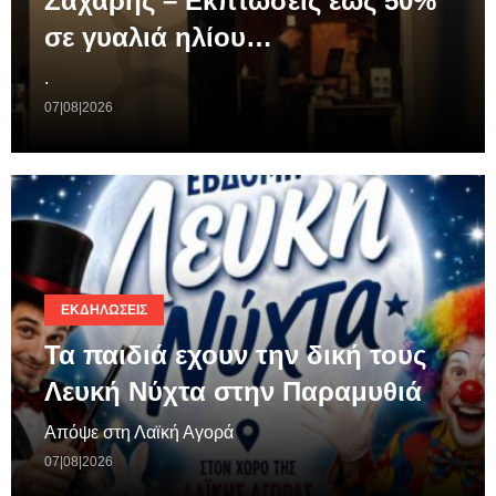
Ζαχάρης – Εκπτώσεις έως 50%
σε γυαλιά ηλίου…
.
07|08|2026
ΕΚΔΗΛΏΣΕΙΣ
Τα παιδιά εχουν την δική τους
Λευκή Νύχτα στην Παραμυθιά
Απόψε στη Λαϊκή Αγορά
07|08|2026