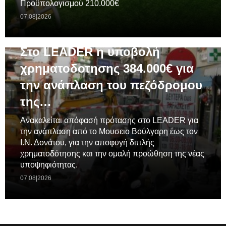
Προϋπολογισμού 210.000€
07|08|2026
ΓΕΝΙΚΆ
Στο LEADER η υποβολή
χρηματοδοτησης 384.000€ για
την ανάπλαση του πεζόδρομου
της…
Ανακαλείται απόφασή πρότασης στο LEADER για
την ανάπλαση από το Μουσειο Βούλγαρη έως τον
Ι.Ν. Δονάτου, για την αποφυγή διπλής
χρηματοδότησης και την ομαλή προώθηση της νέας
υποψηφιότητας.
07|08|2026