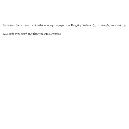
Δείτε στο βίντεο που ακολουθεί από την κάμερα του Βαγγέλη Χαλαμντζη, τι συνέβη το πρωί της
Κυριακής στην κοπή της πίτας του επιμελητηρίου