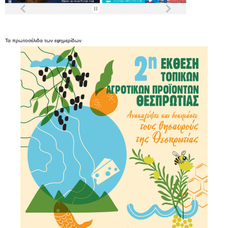
Τα
πρωτοσέλιδα
των
εφημερίδων