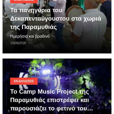
Τα πανηγύρια του
Δεκαπενταύγουστου στα χωριά
της Παραμυθιάς
Ημερήσια και βραδινό
10|08|2026
ΕΚΔΗΛΏΣΕΙΣ
Το Camp Music Project της
Παραμυθιάς επιστρέφει και
παρουσιάζει το φετινό του…