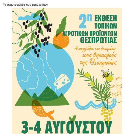
Τα
πρωτοσέλιδα
των
εφημερίδων