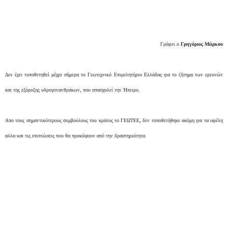
Γράφει ο
Γρηγόριος Μάρκου
Δεν έχει τοποθετηθεί μέχρι σήμερα το Γεωτεχνικό Επιμελητήριο Ελλάδας για το ζήτημα των ερευνών
και της εξόρυξης υδρογονανθράκων, που απασχολεί την Ήπειρο.
Απο τους σημαντικότερους συμβούλους του κράτος το ΓΕΩΤΕΕ, δεν τοποθετήθηκε ακόμη για τα οφέλη
αλλα και τις επιπτώσεις που θα προκύψουν από την δραστηριότητα.