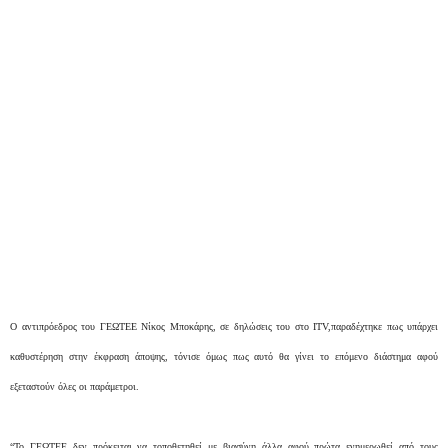
Ο αντιπρόεδρος του ΓΕΩΤΕΕ Νίκος Μποκάρης, σε δηλώσεις του στο ITV,παραδέχτηκε πως υπάρχει
καθυστέρηση στην έκφραση άποψης, τόνισε όμως πως αυτό θα γίνει το επόμενο διάστημα αφού
εξεταστούν όλες οι παράμετροι.
“Το ΓΕΩΤΕΕ δεν πρόκειται να τοποθετηθεί με βιασύνη άλλα αφού πρώτα ενημερωθεί από τους