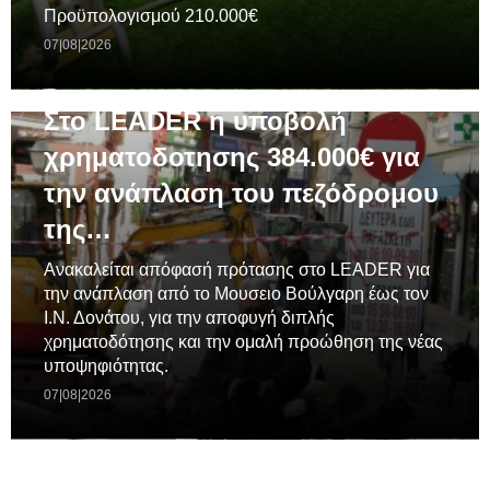
Προϋπολογισμού 210.000€
07|08|2026
ΓΕΝΙΚΆ
Στο LEADER η υποβολή
χρηματοδοτησης 384.000€ για
την ανάπλαση του πεζόδρομου
της…
Ανακαλείται απόφασή πρότασης στο LEADER για
την ανάπλαση από το Μουσειο Βούλγαρη έως τον
Ι.Ν. Δονάτου, για την αποφυγή διπλής
χρηματοδότησης και την ομαλή προώθηση της νέας
υποψηφιότητας.
07|08|2026