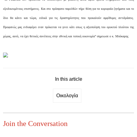
εξειδικευμένους επιστήμονες. Και στο πρόσφατο παρελθών πήρε θέση για τα κορυφαία ζητήματα και το
ίδιο θα κάνει και τώρα, ειδικά για τις δραστηρίοτητες που προκαλούν αμφίθυμες αντιδράσεις.
Προφανώς μας ενδιαφέρει εναν πρόκειται να γινει κάτι οπως η αξιοποίηση του ορυκτού πλούτου της
χώρας, αυτό, να έχει θετικές συνέπειες στην εθνική και τοπική οικονομία” σημειωσε ο κ. Μπόκαρης
In this article
Οικολογία
Join the Conversation