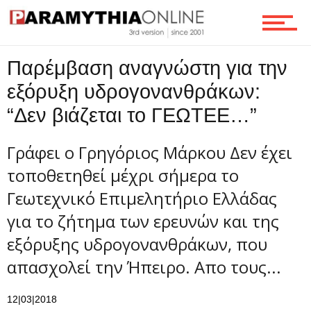
Τεχνολογία
Παρέμβαση αναγνώστη για την
Ροή
εξόρυξη υδρογονανθράκων:
“Δεν βιάζεται το ΓΕΩΤΕΕ…”
Επικοινωνία
Γράφει ο Γρηγόριος Μάρκου Δεν έχει
τοποθετηθεί μέχρι σήμερα το
Γεωτεχνικό Επιμελητήριο Ελλάδας
για το ζήτημα των ερευνών και της
εξόρυξης υδρογονανθράκων, που
απασχολεί την Ήπειρο. Απο τους...
12|03|2018