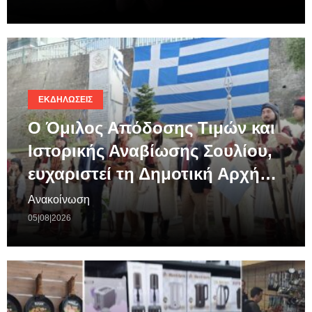
ΕΚΔΗΛΏΣΕΙΣ
Ο Όμιλος Απόδοσης Τιμών και
Ιστορικής Αναβίωσης Σουλίου,
ευχαριστεί τη Δημοτική Αρχή…
Ανακοίνωση
05|08|2026