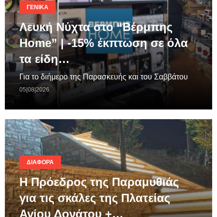
ΓΕΝΙΚΆ
Λευκή Νύχτα στο “Βέρμπης
Home” | -15% έκπτωση σε όλα
τα είδη…
Για το διήμερο της Παρασκευής και του Σαββάτου
05|08|2026
ΔΙΆΦΟΡΑ
Η Πρόεδρος της Παραμυθιάς
για τις σκάλες της Πλατείας
Αγίου Δονάτου +…