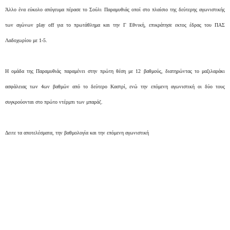
Άλλο ένα εύκολο απόγευμα πέρασε το Σούλι Παραμυθιάς οποί στο πλαίσιο της δεύτερης αγωνιστικής
των αγώνων play off για το πρωτάθλημα και την Γ Εθνική, επικράτησε εκτος έδρας του ΠΑΣ
Λαδοχωρίου με 1-5.
Η ομάδα της Παραμυθιάς παραμένει στην πρώτη θέση με 12 βαθμούς, διατηρώντας το μαξιλαράκι
ασφάλειας των 4ων βαθμών από το δεύτερο Καστρί, ενώ την επόμενη αγωνιστική οι δύο τους
συγκρούονται στο πρώτο ντέρμπι των μπαράζ.
Δειτε τα αποτελέσματα, την βαθμολογία και την επόμενη αγωνιστική