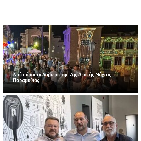
Από αύριο το διήμερο της 7ης Λευκής Νύχτας
Παραμυθιάς