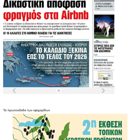
Τα
πρωτοσέλιδα
των
εφημερίδων