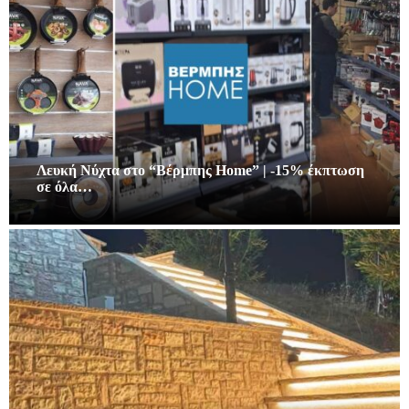
Λευκή Νύχτα στο “Βέρμπης Home” | -15% έκπτωση
σε όλα…