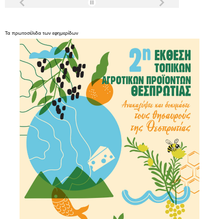
Τα
πρωτοσέλιδα
των
εφημερίδων