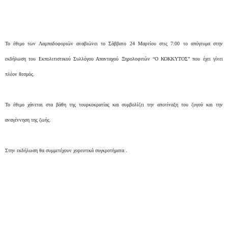
Το έθιμο των Λαμπαδοφοριών αναβιώνει το Σάββατο 24 Μαρτίου στις 7:00 το απόγευμα στην
εκδήλωση του Εκπολιτιστικού Συλλόγου Απανταχού Ξηρολοφιτών “Ο ΚΟΚΚΥΤΟΣ” που έχει γίνει
πλέον θεσμός.
Το έθιμο χάνεται στα βάθη της τουρκοκρατίας και συμβολίζει την αποτίναξη του ζυγού και την
αναγέννηση της ζωής.
Στην εκδήλωση θα συμμετέχουν χορευτικά συγκροτήματα .