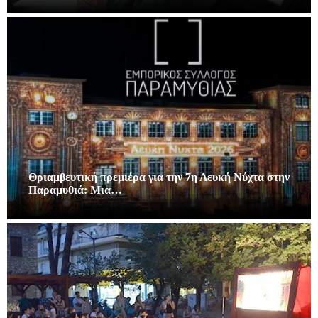
Θριαμβευτική πρεμιέρα για την 7η Λευκή Νύχτα στην
Παραμυθιά: Μια…