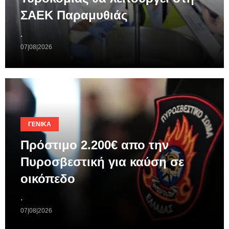
ΣΑΕΚ Παραμυθιάς
.
07|08|2026
ΓΕΝΙΚΆ
Πρόστιμο 2.200€ απο την
Πυροσβεστική για καύση σε
οικόπεδο
.
07|08|2026