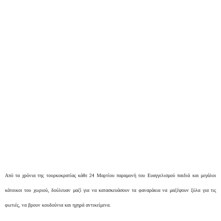
Από τα χρόνια της τουρκοκρατίας κάθε 24 Μαρτίου παραμονή του Ευαγγελισμού παιδιά και μεγάλοι
κάτοικοι του χωριού, δούλευαν μαζί για να κατασκευάσουν τα φαναράκια να μαζέψουν ξύλα για τις
φωτιές, να βρουν κουδούνια και ηχηρά αντικείμενα.