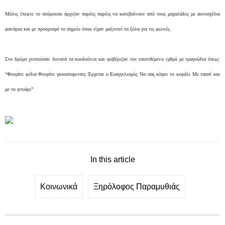
Μόλις έπεφτε το σούρουπο άρχιζαν παρέες παρέες να κατεβαίνουν από τους μαχαλάδες με αυτοσχέδια
φανάρια και με προορισμό το σημείο όπου είχαν μαζευτεί τα ξύλα για τις φωτιές.
Στο δρόμο χτυπούσαν δυνατά τα κουδούνια και φοβέριζαν τον υποτιθέμενο εχθρό με τραγούδια όπως:
“Φευγάτε φίδια Φευγάτε γκουσταριτσες Έρχεται ο Ευαγγελισμός Να σας κόψει το κεφάλι Με τσαπί και
με το φτυάρι”
In this article
Κοινωνικά
Ξηρόλοφος Παραμυθιάς