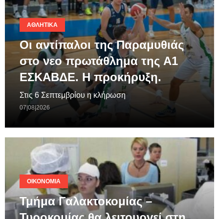
ΑΘΛΗΤΙΚΆ
Οι αντίπαλοι της Παραμυθιάς
στο νεο πρωτάθλημα της A1
ΕΣΚΑΒΔΕ. Η προκήρυξη.
Στις 6 Σεπτεμβρίου η κλήρωση
07|08|2026
ΟΙΚΟΝΟΜΊΑ
Τμήμα Γαλακτοκομίας –
Τυροκομίας θα λειτουργεί στη