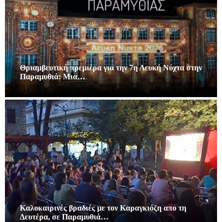
Θριαμβευτική πρεμιέρα για την 7η Λευκή Νύχτα στην
Παραμυθιά: Μια…
Καλοκαιρινές βραδιές με τον Καραγκιόζη απο τη
Δευτέρα, σε Παραμυθιά…