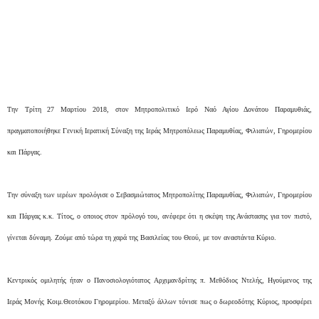
Την Τρίτη 27 Μαρτίου 2018, στον Μητροπολιτικό Ιερό Ναό Αγίου Δονάτου Παραμυθιάς,
πραγματοποιήθηκε Γενική Ιερατική Σύναξη της Ιεράς Μητροπόλεως Παραμυθίας, Φιλιατών, Γηρομερίου
και Πάργας.
Την σύναξη των ιερέων προλόγισε ο Σεβασμιώτατος Μητροπολίτης Παραμυθίας, Φιλιατών, Γηρομερίου
και Πάργας κ.κ. Τίτος, o οποιος στον πρόλογό του, ανέφερε ότι η σκέψη της Ανάστασης για τον πιστό,
γίνεται δύναμη. Ζούμε από τώρα τη χαρά της Βασιλείας του Θεού, με τον αναστάντα Κύριο.
Κεντρικός ομιλητής ήταν ο Πανοσιολογιότατος Αρχιμανδρίτης π. Μεθόδιος Ντελής, Ηγούμενος της
Ιεράς Μονής Κοιμ.Θεοτόκου Γηρομερίου. Μεταξύ άλλων τόνισε πως ο δωρεοδότης Κύριος, προσφέρει