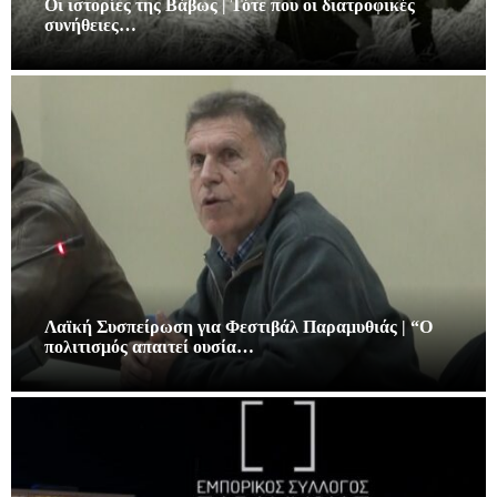
Οι ιστορίες της Βάβως | Τότε που οι διατροφικές
συνήθειες…
Λαϊκή Συσπείρωση για Φεστιβάλ Παραμυθιάς | “Ο
πολιτισμός απαιτεί ουσία…