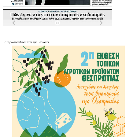
Τα
πρωτοσέλιδα
των
εφημερίδων