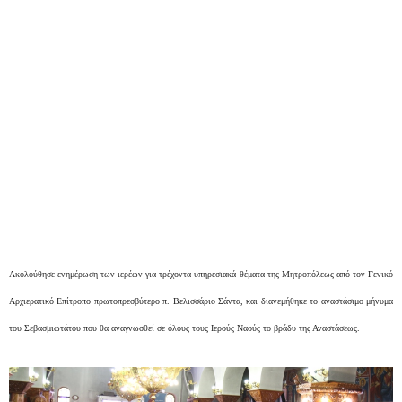
Ακολούθησε ενημέρωση των ιερέων για τρέχοντα υπηρεσιακά θέματα της Μητροπόλεως από τον Γενικό
Αρχιερατικό Επίτροπο πρωτοπρεσβύτερο π. Βελισσάριο Σάντα, και διανεμήθηκε το αναστάσιμο μήνυμα
του Σεβασμιωτάτου που θα αναγνωσθεί σε όλους τους Ιερούς Ναούς το βράδυ της Αναστάσεως.