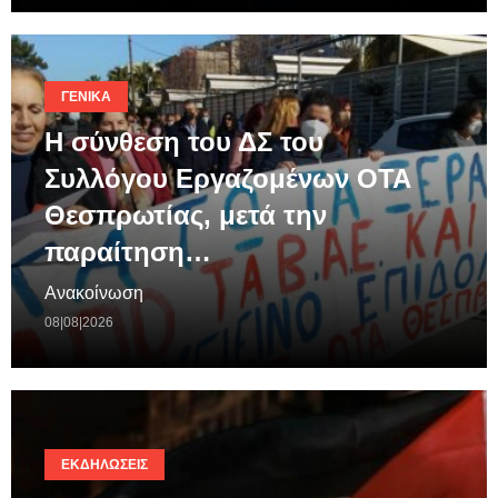
ΓΕΝΙΚΆ
Η σύνθεση του ΔΣ του
Συλλόγου Εργαζομένων ΟΤΑ
Θεσπρωτίας, μετά την
παραίτηση…
Ανακοίνωση
08|08|2026
ΕΚΔΗΛΏΣΕΙΣ