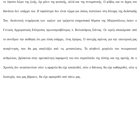
το ύψιστο δώρο της ζωής, όχι μόνο της φυσικής, αλλά και της πνευματικής. Ο φόβος και το άγχος του
θανάτου δεν υπάρχει πια. Η ταφόπετρα δεν είναι τέρμα για όσους πιστεύουν στη δύναμη της Ανάστασής
Του. Αναλυτική ενημέρωση των ιερέων για τρέχοντα υπηρεσιακά θέματα της Μητροπόλεως έκανε ο
Γενικός Αρχιερατικός Επίτροπος πρωτοπρεσβύτερος π. Βελισσάριος Σάντας. Οι ιερείς αποκόμισαν από
το συνέδριο την αίσθηση ότι μια λύση υπάρχει, ένας δρόμος. Ο συνεχής αγώνας για την εσωτερική μας
αναγέννηση, που θα μας απαλλάξει από τις μεταπτώσεις. Το αληθινό μεγαλείο του πνευματικού
ανθρώπου, βρίσκεται στην αμετακίνητη παραμονή του στο στρατόπεδο της πίστης και της αρετής. Αν ο
Χριστός δεν ανασταινόταν ούτε η αμαρτία θα είχε καταλυθεί, ούτε ο θάνατος θα είχε καθαιρεθεί, ούτε η
δυστυχία, που μας βάραινε, θα είχε αφαιρεθεί από πάνω μας.