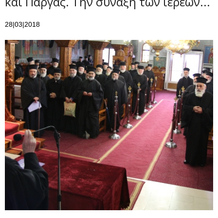
και Πάργας. Την σύναξη των ιερέων...
28|03|2018