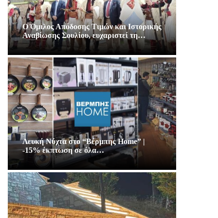
Ο Όμιλος Απόδοσης Τιμών και Ιστορικής
Αναβίωσης Σουλίου, ευχαριστεί τη…
Λευκή Νύχτα στο “Βέρμπης Home” |
-15% έκπτωση σε όλα…