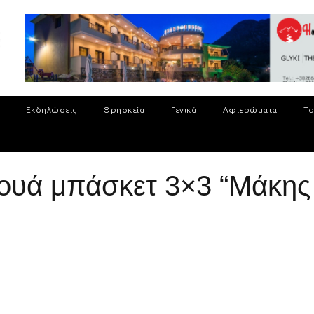
Εκδηλώσεις
Θρησκεία
Γενικά
Αφιερώματα
Το
νουά μπάσκετ 3×3 “Μάκης