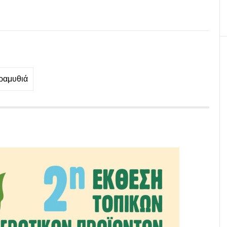
ραμυθιά