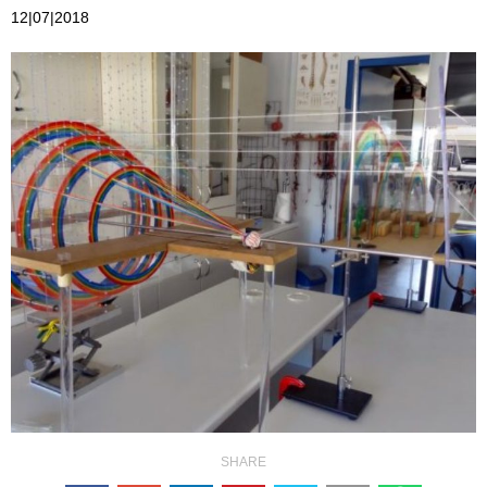
12|07|2018
SHARE