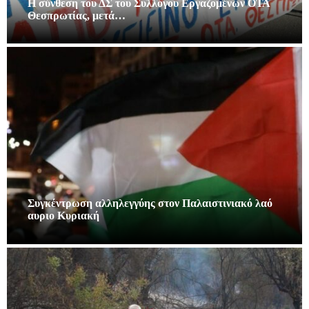
Η σύνθεση του ΔΣ του Συλλόγου Εργαζομένων ΟΤΑ
Θεσπρωτίας, μετά…
Συγκέντρωση αλληλεγγύης στον Παλαιστινιακό λαό
αυριο Κυριακή