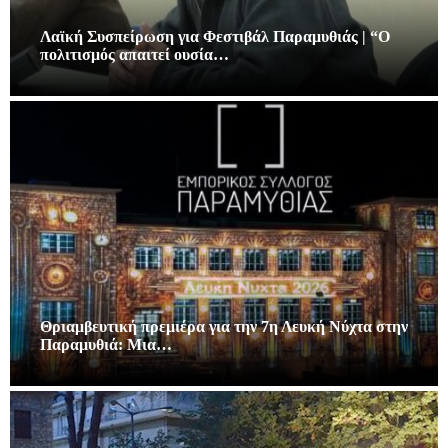
Λαϊκή Συσπείρωση για Φεστιβάλ Παραμυθιάς | “Ο
πολιτισμός απαιτεί ουσία…
Θριαμβευτική πρεμιέρα για την 7η Λευκή Νύχτα στην
Παραμυθιά: Μια…