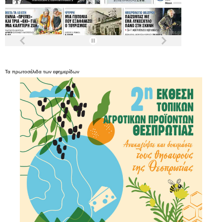
Τα
πρωτοσέλιδα
των
εφημερίδων