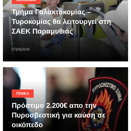
Τμήμα Γαλακτοκομίας –
Τυροκομίας θα λειτουργεί στη
ΣΑΕΚ Παραμυθιάς
.
07|08|2026
ΓΕΝΙΚΆ
Πρόστιμο 2.200€ απο την
Πυροσβεστική για καύση σε
οικόπεδο