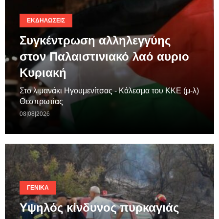
ΕΚΔΗΛΏΣΕΙΣ
Συγκέντρωση αλληλεγγύης
στον Παλαιστινιακό λαό αυριο
Κυριακή
Στο λιμανάκι Ηγουμενίτσας - Κάλεσμα του ΚΚΕ (μ-λ)
Θεσπρωτίας
08|08|2026
ΓΕΝΙΚΆ
Υψηλός κίνδυνος πυρκαγιάς