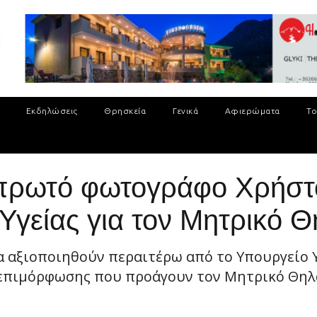
Εκδηλώσεις
Θρησκεία
Γενικά
Αφιερώματα
Το
σπρωτό φωτογράφο Χρήσ
 Υγείας για τον Μητρικό 
α αξιοποιηθούν περαιτέρω από το Υπουργείο Υ
 επιμόρφωσης που προάγουν τον Μητρικό Θη