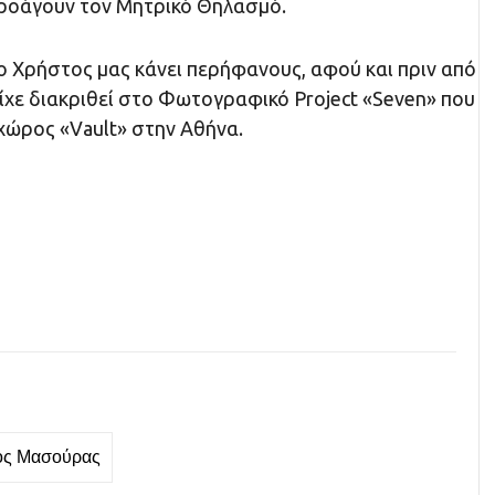
ροάγουν τον Μητρικό Θηλασμό.
ο Χρήστος μας κάνει περήφανους, αφού και πριν από
ίχε διακριθεί στo Φωτογραφικό Project «Seven» που
ώρος «Vault» στην Αθήνα.
ος Μασούρας