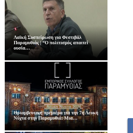
Λαϊκή Συσπείρωση για Φεστιβάλ
Παραμυθιάς | “Ο πολιτισμός απαιτεί
ουσία…
Θριαμβευτική πρεμιέρα για την 7η Λευκή
Νύχτα στην Παραμυθιά: Μια…