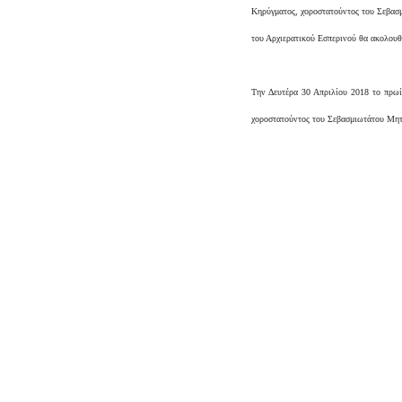
Κηρύγματος, χοροστατούντος του Σεβασμ
του Αρχιερατικού Εσπερινού θα ακολουθ
Την Δευτέρα 30 Απριλίου 2018 το πρωί,
χοροστατούντος του Σεβασμιωτάτου Μητρ