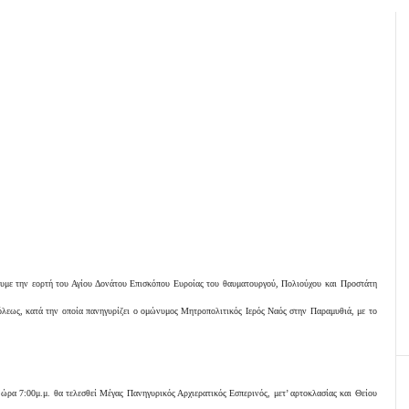
ουμε την εορτή του Αγίου Δονάτου Επισκόπου Ευροίας του θαυματουργού, Πολιούχου και Προστάτη
λεως, κατά την οποία πανηγυρίζει ο ομώνυμος Μητροπολιτικός Ιερός Ναός στην Παραμυθιά, με το
ώρα 7:00μ.μ. θα τελεσθεί Μέγας Πανηγυρικός Αρχιερατικός Εσπερινός, μετ’ αρτοκλασίας και Θείου