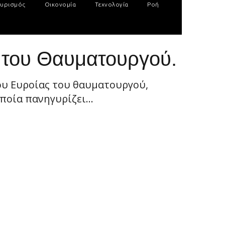
υρισμός
Οικονομία
Τεχνολογία
Ροή
 του Θαυματουργού.
ου Ευροίας του θαυματουργού,
οία πανηγυρίζει...