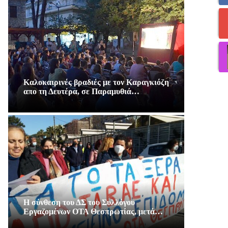
Καλοκαιρινές βραδιές με τον Καραγκιόζη
απο τη Δευτέρα, σε Παραμυθιά…
Η σύνθεση του ΔΣ του Συλλόγου
Εργαζομένων ΟΤΑ Θεσπρωτίας, μετά…