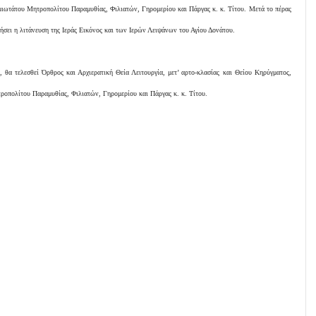
ιωτάτου Μητροπολίτου Παραμυθίας, Φιλιατών, Γηρομερίου και Πάργας κ. κ. Τίτου. Μετά το πέρας
ήσει η λιτάνευση της Ιεράς Εικόνος και των Ιερών Λειψάνων του Αγίου Δονάτου.
 θα τελεσθεί Όρθρος και Αρχιερατική Θεία Λειτουργία, μετ’ αρτο-κλασίας και Θείου Κηρύγματος,
οπολίτου Παραμυθίας, Φιλιατών, Γηρομερίου και Πάργας κ. κ. Τίτου.