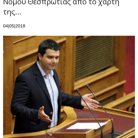
Νομού Θεσπρωτίας από το χάρτη
της...
04|05|2018