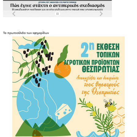
Τα
πρωτοσέλιδα
των
εφημερίδων