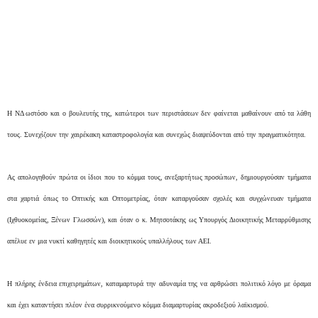
Η ΝΔ ωστόσο και ο βουλευτής της, κατώτεροι των περιστάσεων δεν φαίνεται μαθαίνουν από τα λάθη
τους. Συνεχίζουν την χαιρέκακη καταστροφολογία και συνεχώς διαψεύδονται από την πραγματικότητα.
Ας απολογηθούν πρώτα οι ίδιοι που το κόμμα τους, ανεξαρτήτως προσώπων, δημιουργούσαν τμήματα
στα χαρτιά όπως το Οπτικής και Οπτομετρίας, όταν καταργούσαν σχολές και συγχώνευαν τμήματα
(Ιχθυοκομείας, Ξένων Γλωσσών), και όταν ο κ. Μητσοτάκης ως Υπουργός Διοικητικής Μεταρρύθμισης
απέλυε εν μια νυκτί καθηγητές και διοικητικούς υπαλλήλους των ΑΕΙ.
Η πλήρης ένδεια επιχειρημάτων, καταμαρτυρά την αδυναμία της να αρθρώσει πολιτικό λόγο με όραμα
και έχει καταντήσει πλέον ένα συρρικνούμενο κόμμα διαμαρτυρίας ακροδεξιού λαϊκισμού.