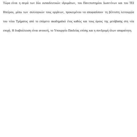
Τώρα είναι η σειρά των δύο εκπαιδευτικών ιδρυμάτων, του Πανεπιστημίου Ιωαννίνων και του ΤΕΙ
Ηπείρου, μέσω των συλλογικών τους οργάνων, προκειμένου να αποφασίσουν τη βέλτιστη λειτουργία
του νέου Τμήματος από το επόμενο ακαδημαϊκό έτος καθώς και τους όρους της μετάβασης στη νέα
εποχή. Η διαβούλευση είναι ανοικτή, το Υπουργείο Παιδείας επίσης και η συνδρομή όλων απαραίτητη.