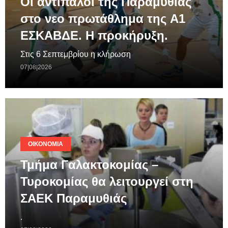
Οι αντίπαλοι της Παραμυθιάς
στο νεο πρωτάθλημα της A1
ΕΣΚΑΒΔΕ. Η προκήρυξη.
Στις 6 Σεπτεμβρίου η κλήρωση
07|08|2026
ΟΙΚΟΝΟΜΊΑ
Τμήμα Γαλακτοκομίας –
Τυροκομίας θα λειτουργεί στη
ΣΑΕΚ Παραμυθιάς
.