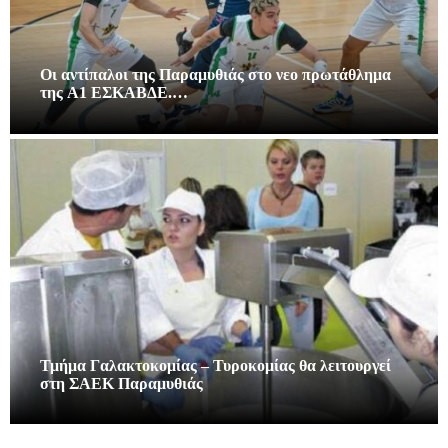
Οι αντίπαλοι της Παραμυθιάς στο νεο πρωτάθλημα
της A1 ΕΣΚΑΒΔΕ.…
Τμήμα Γαλακτοκομίας – Τυροκομίας θα λειτουργεί
στη ΣΑΕΚ Παραμυθιάς