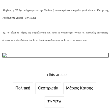
Αλήθεια, η ΝΔ έχει πρόγραμμα για την Παιδεία ή το αποκρύπτει εσκεμμένα γιατί είναι το ίδιο με της
Κυβέρνησης Σαμαρά -Βενιζελου;
Υγ. Αν μέχρι το πέρας της διαβούλευσης και κατά τη νομοθέτηση γίνουν οι αναγκαίες βελτιώσεις,
δεσμεύεται ο συνάδελφος ότι θα το ψηφίσει ανεξαρτήτως τι θα κάνει το κόμμα του;
In this article
Πολιτική
Θεσπρωτία
Μάριος Κάτσης
ΣΥΡΙΖΑ