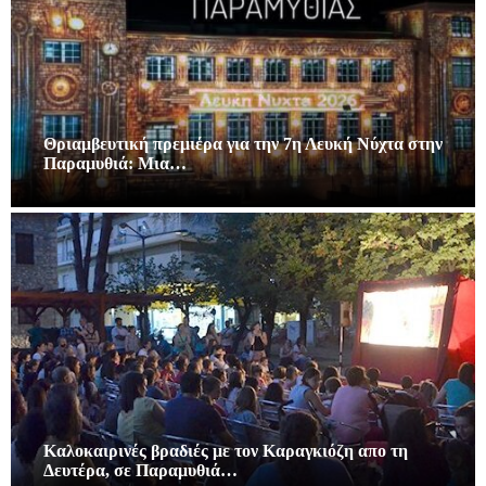
Θριαμβευτική πρεμιέρα για την 7η Λευκή Νύχτα στην
Παραμυθιά: Μια…
Καλοκαιρινές βραδιές με τον Καραγκιόζη απο τη
Δευτέρα, σε Παραμυθιά…