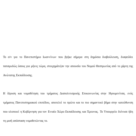
Το σ/ν για το Πανεπιστήμιο Ιωαννίνων που βγήκε σήμερα στη δημόσια διαβούλευση, διαψεύδει
παταγωδώς όσους για μήνες τώρα, στοιχημάτιζαν την απουσία του Νομού Θεσπρωτίας από το χάρτη της
Ανώτατης Εκπαίδευσης.
Η ίδρυση και νομοθέτηση του τμήματος Διαπολιτισμικής Επικοινωνίας στην Ηγουμενίτσα, ενός
τμήματος Πανεπιστημιακού επιπέδου, αποτελεί το πρώτο και το πιο σημαντικό βήμα στην κατεύθυνση
που υλοποιεί η Κυβέρνηση για τον Ενιαίο Χώρο Εκπαίδευσης και Έρευνας. Το Υπουργείο διένυσε ήδη
τη μισή απόσταση νομοθετώντας το.