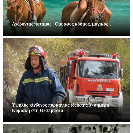
Αχέροντας ποταμός | Όμορφος κόσμος, μαγικός…
Υψηλός κίνδυνος πυρκαγιάς (δείκτης 3) σήμερα
Κυριακή στη Θεσπρωτία