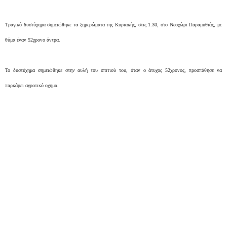
Τραγικό δυστύχημα σημειώθηκε τα ξημερώματα της Κυριακής, στις 1.30, στο Νεοχώρι Παραμυθιάς, με
θύμα έναν 52χρονο άντρα.
Το δυστύχημα σημειώθηκε στην αυλή του σπιτιού του, όταν ο άτυχος 52χρονος, προσπάθησε να
παρκάρει αγροτικό οχημα.