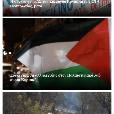
Η σύνθεση του ΔΣ του Συλλόγου Εργαζομένων ΟΤΑ
Θεσπρωτίας, μετά…
Συγκέντρωση αλληλεγγύης στον Παλαιστινιακό λαό
αυριο Κυριακή