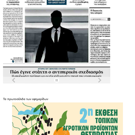
Τα
πρωτοσέλιδα
των
εφημερίδων