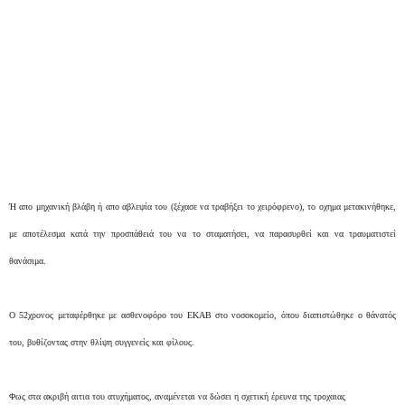
Ή απο μηχανική βλάβη ή απο αβλεψία του (ξέχασε να τραβήξει το χειρόφρενο), το οχημα μετακινήθηκε,
με αποτέλεσμα κατά την προσπάθειά του να το σταματήσει, να παρασυρθεί και να τραυματιστεί
θανάσιμα.
Ο 52χρονος μεταφέρθηκε με ασθενοφόρο του ΕΚΑΒ στο νοσοκομείο, όπου διαπιστώθηκε ο θάνατός
του, βυθίζοντας στην θλίψη συγγενείς και φίλους.
Φως στα ακριβή αιτια του ατυχήματος, αναμένεται να δώσει η σχετική έρευνα της τροχαιας