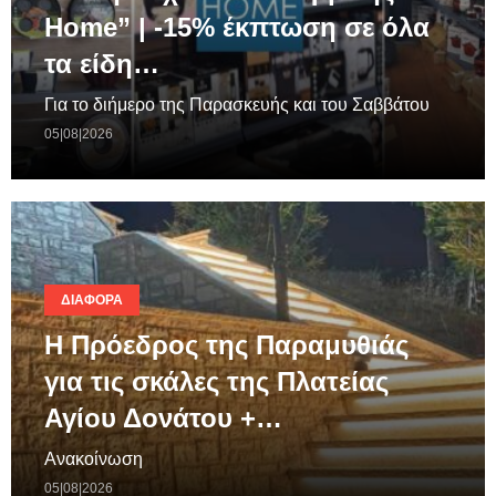
Home” | -15% έκπτωση σε όλα
τα είδη…
Για το διήμερο της Παρασκευής και του Σαββάτου
05|08|2026
ΔΙΆΦΟΡΑ
Η Πρόεδρος της Παραμυθιάς
για τις σκάλες της Πλατείας
Αγίου Δονάτου +…
Ανακοίνωση
05|08|2026