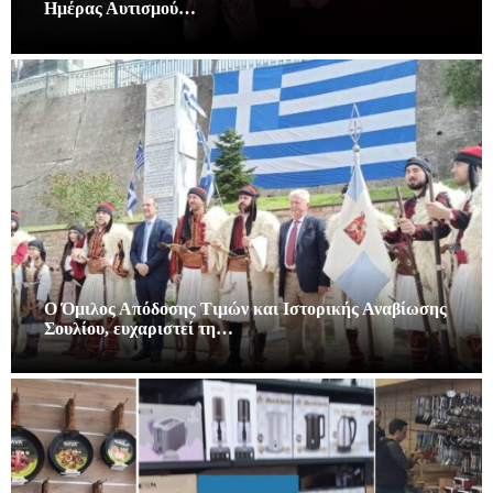
Ημέρας Αυτισμού…
Ο Όμιλος Απόδοσης Τιμών και Ιστορικής Αναβίωσης
Σουλίου, ευχαριστεί τη…