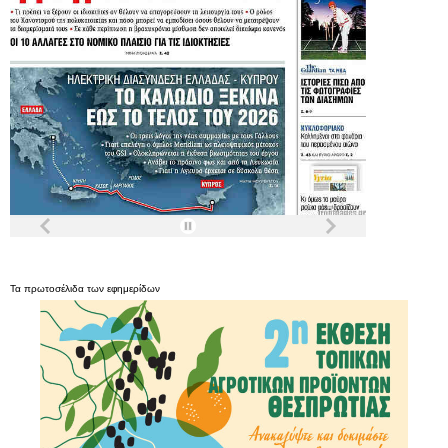
Τα
πρωτοσέλιδα
των
εφημερίδων