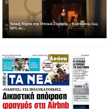
Λευκή Νύχτα στα Οπτικά Ζαχάρης – Εκπτώσεις έως
50% σε…