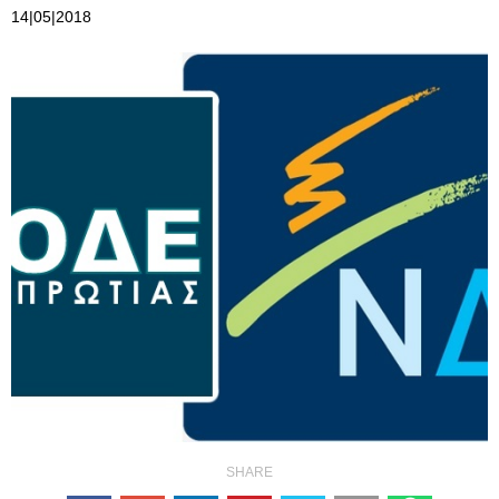
14|05|2018
SHARE