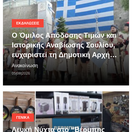
ΕΚΔΗΛΏΣΕΙΣ
Ο Όμιλος Απόδοσης Τιμών και
Ιστορικής Αναβίωσης Σουλίου,
ευχαριστεί τη Δημοτική Αρχή…
Ανακοίνωση
05|08|2026
ΓΕΝΙΚΆ
Λευκή Νύχτα στο “Βέρμπης