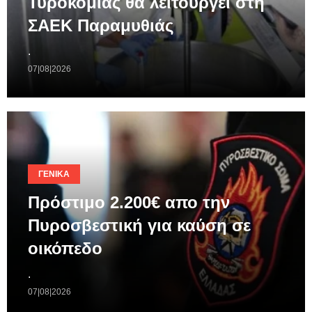
Τυροκομίας θα λειτουργεί στη
ΣΑΕΚ Παραμυθιάς
.
07|08|2026
ΓΕΝΙΚΆ
Πρόστιμο 2.200€ απο την
Πυροσβεστική για καύση σε
οικόπεδο
.
07|08|2026