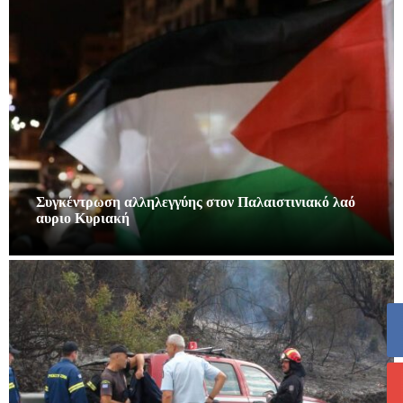
Συγκέντρωση αλληλεγγύης στον Παλαιστινιακό λαό
αυριο Κυριακή