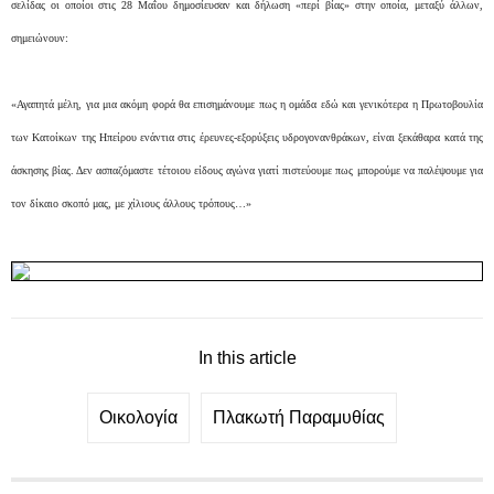
σελίδας οι οποίοι στις 28 Μαΐου δημοσίευσαν και δήλωση «περί βίας» στην οποία, μεταξύ άλλων,
σημειώνουν:
«Αγαπητά μέλη, για μια ακόμη φορά θα επισημάνουμε πως η ομάδα εδώ και γενικότερα η Πρωτοβουλία
των Κατοίκων της Ηπείρου ενάντια στις έρευνες-εξορύξεις υδρογονανθράκων, είναι ξεκάθαρα κατά της
άσκησης βίας. Δεν ασπαζόμαστε τέτοιου είδους αγώνα γιατί πιστεύουμε πως μπορούμε να παλέψουμε για
τον δίκαιο σκοπό μας, με χίλιους άλλους τρόπους…»
In this article
Οικολογία
Πλακωτή Παραμυθίας