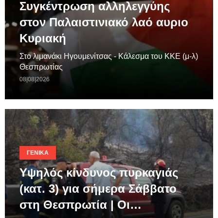
Συγκέντρωση αλληλεγγύης
στον Παλαιστινιακό λαό αυριο
Κυριακή
Στο λιμανάκι Ηγουμενίτσας - Κάλεσμα του ΚΚΕ (μ-λ)
Θεσπρωτίας
08|08|2026
ΓΕΝΙΚΆ
Υψηλός κίνδυνος πυρκαγιάς
(κατ. 3) για σήμερα Σάββατο
στη Θεσπρωτία | Οι…