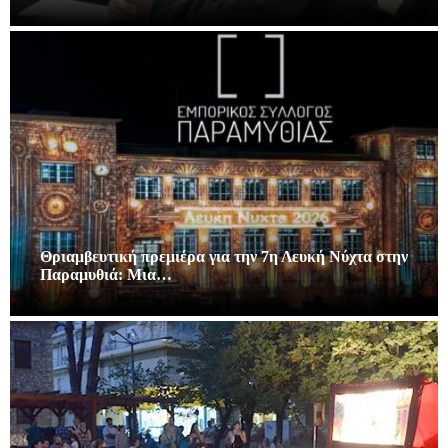
Θριαμβευτική πρεμιέρα για την 7η Λευκή Νύχτα στην
Παραμυθιά: Μια…