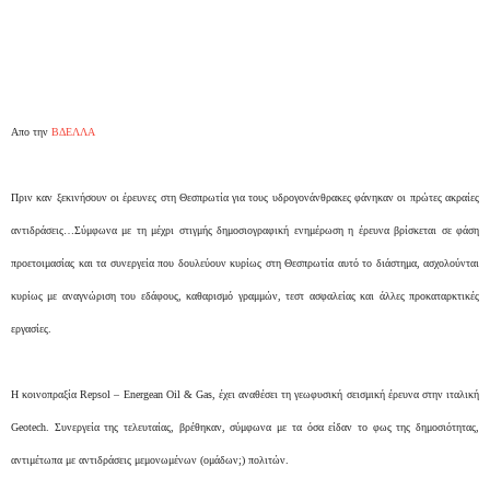
Απο την
ΒΔΕΛΛΑ
Πριν καν ξεκινήσουν οι έρευνες στη Θεσπρωτία για τους υδρογονάνθρακες φάνηκαν οι πρώτες ακραίες
αντιδράσεις…Σύμφωνα με τη μέχρι στιγμής δημοσιογραφική ενημέρωση η έρευνα βρίσκεται σε φάση
προετοιμασίας και τα συνεργεία που δουλεύουν κυρίως στη Θεσπρωτία αυτό το διάστημα, ασχολούνται
κυρίως με αναγνώριση του εδάφους, καθαρισμό γραμμών, τεστ ασφαλείας και άλλες προκαταρκτικές
εργασίες.
Η κοινοπραξία Repsol – Energean Oil & Gas, έχει αναθέσει τη γεωφυσική σεισμική έρευνα στην ιταλική
Geotech. Συνεργεία της τελευταίας, βρέθηκαν, σύμφωνα με τα όσα είδαν το φως της δημοσιότητας,
αντιμέτωπα με αντιδράσεις μεμονωμένων (ομάδων;) πολιτών.