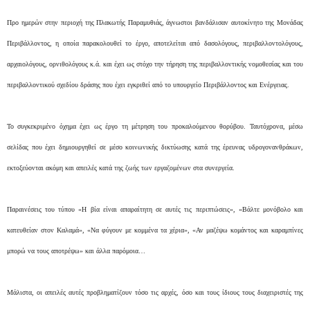
Προ ημερών στην περιοχή της Πλακωτής Παραμυθιάς, άγνωστοι βανδάλισαν αυτοκίνητο της Μονάδας
Περιβάλλοντος, η οποία παρακολουθεί το έργο, αποτελείται από δασολόγους, περιβαλλοντολόγους,
αρχαιολόγους, ορνιθολόγους κ.ά. και έχει ως στόχο την τήρηση της περιβαλλοντικής νομοθεσίας και του
περιβαλλοντικού σχεδίου δράσης που έχει εγκριθεί από το υπουργείο Περιβάλλοντος και Ενέργειας.
Το συγκεκριμένο όχημα έχει ως έργο τη μέτρηση του προκαλούμενου θορύβου. Ταυτόχρονα, μέσω
σελίδας που έχει δημιουργηθεί σε μέσο κοινωνικής δικτύωσης κατά της έρευνας υδρογονανθράκων,
εκτοξεύονται ακόμη και απειλές κατά της ζωής των εργαζομένων στα συνεργεία.
Παραινέσεις του τύπου «Η βία είναι απαραίτητη σε αυτές τις περιπτώσεις», «Βάλτε μονόβολο και
κατευθείαν στον Καλαμά», «Να φύγουν με κομμένα τα χέρια», «Αν μαζέψω κομάντος και καραμπίνες
μπορώ να τους αποτρέψω» και άλλα παρόμοια…
Μάλιστα, οι απειλές αυτές προβληματίζουν τόσο τις αρχές, όσο και τους ίδιους τους διαχειριστές της