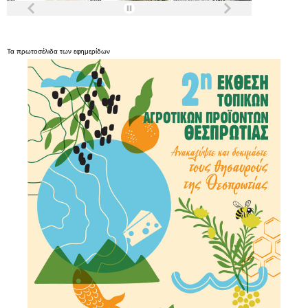
Τα
πρωτοσέλιδα
των
εφημερίδων