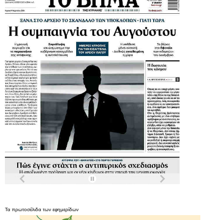
Τα
πρωτοσέλιδα
των
εφημερίδων