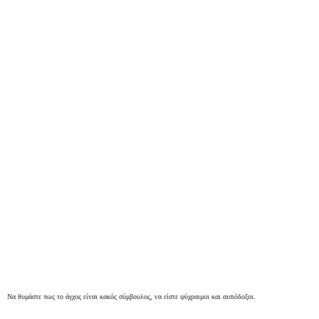
Να θυμάστε πως το άγχος είναι κακός σύμβουλος, να είστε ψύχραιμοι και αισιόδοξοι.