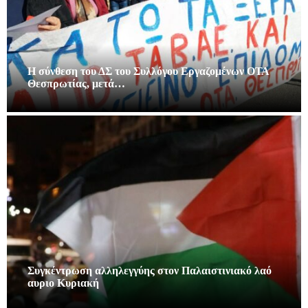
Η σύνθεση του ΔΣ του Συλλόγου Εργαζομένων ΟΤΑ
Θεσπρωτίας, μετά…
Συγκέντρωση αλληλεγγύης στον Παλαιστινιακό λαό
αυριο Κυριακή