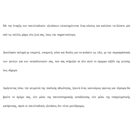
Με την έναρξη των πανελλαδικών εξετάσεων ολοκληρώνεται ένας κύκλος και καλείστε να δώσετε μία
από τις πολλές μάχες στη ζωή σας, ίσως την σημαντικότερη.
Δουλέψατε σκληρά με επιμονή, υπομονή, κόπο και θυσίες για να φτάσετε ως εδώ, με την συμπαράσταση
των γονέων και των εκπαιδευτικών σας, που σας στήριξαν σε όλο αυτό το όμορφο ταξίδι της γνώσης
έως σήμερα.
Αφήνοντας πίσω την ανεμελιά της παιδικής αθωότητας, ξεκινά ένας καινούριος αγώνας και σίγουρα θα
βρείτε το δρόμο σας, είτε μέσω της πανεπιστημιακής εκπαίδευσης είτε μέσω της επαγγελματικής
κατάρτισης, αφού οι πανελλαδικές εξετάσεις δεν είναι μονόδρομος.