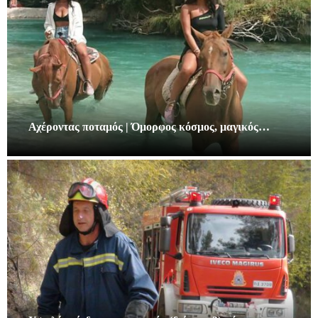
Αχέροντας ποταμός | Όμορφος κόσμος, μαγικός…