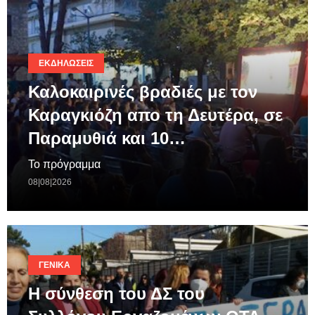
ΕΚΔΗΛΏΣΕΙΣ
Καλοκαιρινές βραδιές με τον
Καραγκιόζη απο τη Δευτέρα, σε
Παραμυθιά και 10…
Το πρόγραμμα
08|08|2026
ΓΕΝΙΚΆ
Η σύνθεση του ΔΣ του