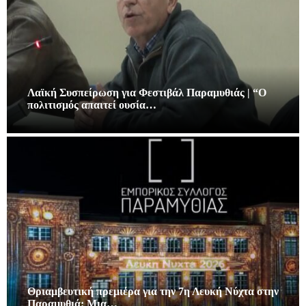
Λαϊκή Συσπείρωση για Φεστιβάλ Παραμυθιάς | “Ο
πολιτισμός απαιτεί ουσία…
Θριαμβευτική πρεμιέρα για την 7η Λευκή Νύχτα στην
Παραμυθιά: Μια…