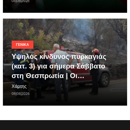
08|08|2026
ΓΕΝΙΚΆ
Υψηλός κίνδυνος πυρκαγιάς
(κατ. 3) για σήμερα Σάββατο
στη Θεσπρωτία | Οι…
Χάρτης
08|08|2026