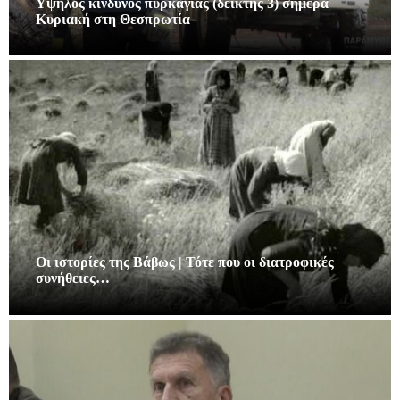
Υψηλός κίνδυνος πυρκαγιάς (δείκτης 3) σήμερα
Κυριακή στη Θεσπρωτία
Οι ιστορίες της Βάβως | Τότε που οι διατροφικές
συνήθειες…