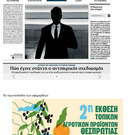
Τα
πρωτοσέλιδα
των
εφημερίδων