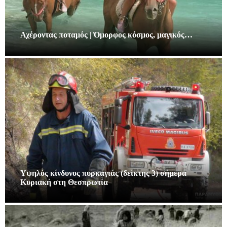
Αχέροντας ποταμός | Όμορφος κόσμος, μαγικός…
Υψηλός κίνδυνος πυρκαγιάς (δείκτης 3) σήμερα
Κυριακή στη Θεσπρωτία