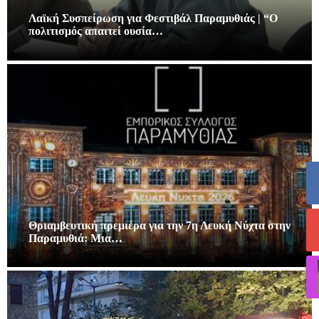
Λαϊκή Συσπείρωση για Φεστιβάλ Παραμυθιάς | “Ο
πολιτισμός απαιτεί ουσία…
Θριαμβευτική πρεμιέρα για την 7η Λευκή Νύχτα στην
Παραμυθιά: Μια…