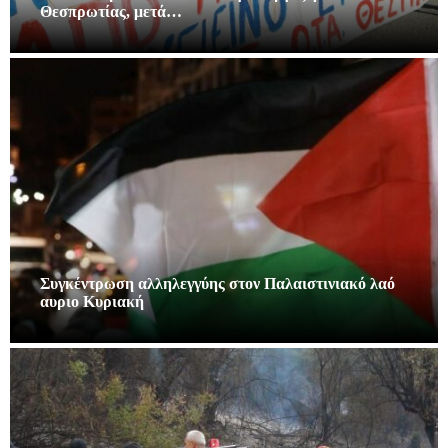
Θεσπρωτίας, μετά…
Συγκέντρωση αλληλεγγύης στον Παλαιστινιακό λαό
αυριο Κυριακή